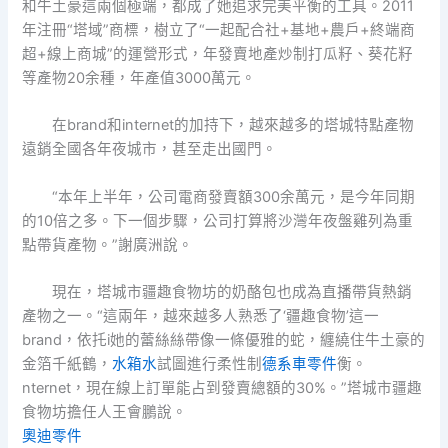
和牛土豪這兩個極端，都成了她追求完美平衡的工具。2011
年注冊“塔域”商標，樹立了“一起配合社+基地+農戶+終端商
超+線上商城”的運營形式，年發賣地產炒制打瓜籽、葵花籽
等產物20余種，年產值3000萬元。
在brand和internet的加持下，越來越多的塔城特點產物
遠銷全國各年夜城市，甚至走出國門。
“本年上半年，公司電商發賣額300余萬元，是今年同期
的10倍之多。下一個步驟，公司打算將沙灣年夜盤雞列為重
點帶貨產物。”謝廣洲說。
現在，塔城市疆趣食物坊的奶酪包也成為直播帶貨熱銷
產物之一。“這兩年，越來越多人熟悉了‘疆趣食物’這一
brand，依托i她的蕾絲絲帶像一條優雅的蛇，纏繞住牛土豪的
金箔千紙鶴，
水箱水
試圖進行柔性制
德系車零件
衡。
nternet，現在線上訂單能占到發賣總額的30%。”塔城市疆趣
食物坊擔任人王會鵬說。
奧迪零件