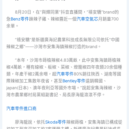
8月20日，在“與輝同業”抖音直播間，“禧安驕”brand的
急
Benz零件
躁辣子雞、辣椒醬近一個
汽車空氣芯
月銷量700
余單。
“禧安驕”是新疆廣海記農業科技成長無限公司依托“中國
辣椒之鄉”——沙灣市安集海鎮辣椒打造的brand。
“本年，沙灣市蒔植辣椒4.83萬畝，此中安集海鎮蒔植辣
椒4萬畝，種有線椒、板椒、菜椒、燈籠椒四年夜類20余個種
類，年產干椒2萬余噸，超
汽車零件
80%銷往陜西、湖南等國
際辣椒加工集散年夜省，甚至
Bentley零件
遠銷韓國、
japan(日本)、澳年夜利亞等國外市場。”說起安集海辣椒，沙
灣市農業鄉村局黨組副書記、局長廖海龍滾滾不停。
汽車零件進口商
廖海龍說，依托
Skoda零件
辣椒蒔植，安集海鎮已構成從
初加工到高深加工的7家運營主體，新疆廣海記農業科技成長