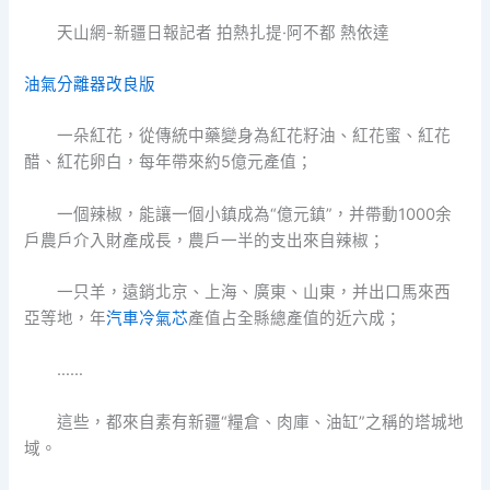
天山網-新疆日報記者 拍熱扎提·阿不都 熱依達
油氣分離器改良版
一朵紅花，從傳統中藥變身為紅花籽油、紅花蜜、紅花
醋、紅花卵白，每年帶來約5億元產值；
一個辣椒，能讓一個小鎮成為“億元鎮”，并帶動1000余
戶農戶介入財產成長，農戶一半的支出來自辣椒；
一只羊，遠銷北京、上海、廣東、山東，并出口馬來西
亞等地，年
汽車冷氣芯
產值占全縣總產值的近六成；
……
這些，都來自素有新疆“糧倉、肉庫、油缸”之稱的塔城地
域。