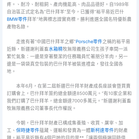
疼。、耐冷、耐粗飼、產肉機能高、肉品品德好。自1989年
自治區正式定名為“巴什拜羊”至今，已獲得“裕平易近巴什
BMW零件
拜羊”地輿標志證實商標，勝利進選全國名特優新農
產物名錄。
走進有著“中國巴什拜羊之鄉”
Porsche零件
之稱的裕平易
近縣，新疆謝利蓋畜
水箱精
牧無限義務公司生孩子車間一派
繁忙氣象：一邊是穿著整潔的任務職員忙著朋分羊肉，另一
邊是一袋袋真空包裝的巴什拜羊被裝進禮盒，發往全國各
地。
本年6月，在第二屆新疆巴什拜羊財產成長座談會暨買賣
訂購會上，巴什拜羊簽約總金額達8500萬元。“有10家企業和
我們訂購了巴什拜羊，總金額達7000多萬元。”新疆謝利蓋畜
牧無限義務公司董事長代作權說。
今朝，巴什拜羊財產已構成集養殖、收買、屠宰、加
工、
保時捷零件
蘊藏、運輸和發賣為一體
斯柯達零件
的財產
鏈。裕平易近縣有4個巴她的目的是**「讓兩個極端同時停