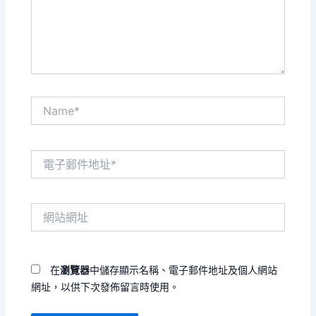
內
容...
Name*
電
子
郵
件
網
地
站
址
網
*
址
在
瀏覽器
中儲存顯示名稱、電子郵件地址及個人網站
網址，以供下次發佈留言時使用。