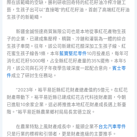
際在該範疇的空缺，勝利研收回奇特的紅花籽油冷榨冷鏈工
藝，生孩子出可以“直接喝”的紅花籽油，首創了高端紅花籽油
生孩子的新範疇。
新疆金誠恒達商貿無限公司也是本地從事紅花產物生孩
子的企業，已建成集壓榨、精闢、冷鏈和灌裝為一體的綜合
生孩子車間。往年，該公司新建紅花醋深加工生孩子線、紅
花蜜生孩子線各1條，本年
藍寶堅尼零件
10月投產后，每年可
消化紅花籽5000噸，占全縣紅花籽產量的35%擺佈。本年5
月，該公司與石河子年夜學告竣深度一起配合意向，
賓士零
件
成立了研討生任務站。
“2023年，裕平易近縣紅花財產總產值約5億元。在紅花
財產帶動下，裕平易近縣已建成紅花古代科技財產園，今朝
已進駐10余家企業，這必將推進本地紅花財產成長邁上新臺
階。”裕平易近縣農業鄉村局局長宮德立說。
在農業特點上風財產成長中，龍頭企業不
台北汽車零件
只是行業的標桿和引領者，更是財產進級的主要推手。