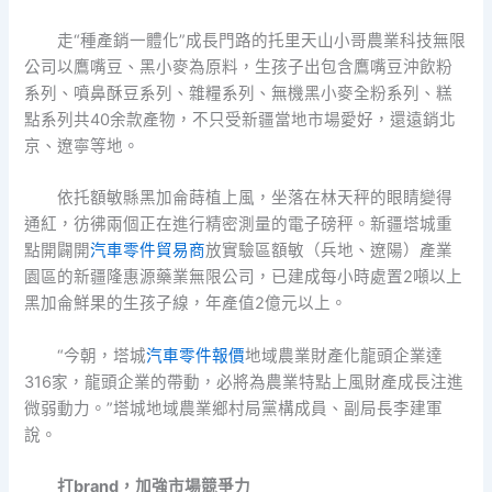
走“種產銷一體化”成長門路的托里天山小哥農業科技無限
公司以鷹嘴豆、黑小麥為原料，生孩子出包含鷹嘴豆沖飲粉
系列、噴鼻酥豆系列、雜糧系列、無機黑小麥全粉系列、糕
點系列共40余款產物，不只受新疆當地市場愛好，還遠銷北
京、遼寧等地。
依托額敏縣黑加侖蒔植上風，坐落在林天秤的眼睛變得
通紅，彷彿兩個正在進行精密測量的電子磅秤。新疆塔城重
點開闢開
汽車零件貿易商
放實驗區額敏（兵地、遼陽）產業
園區的新疆隆惠源藥業無限公司，已建成每小時處置2噸以上
黑加侖鮮果的生孩子線，年產值2億元以上。
“今朝，塔城
汽車零件報價
地域農業財產化龍頭企業達
316家，龍頭企業的帶動，必將為農業特點上風財產成長注進
微弱動力。”塔城地域農業鄉村局黨構成員、副局長李建軍
說。
打brand，加強市場競爭力