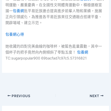
明運動、嚴重慶典，在全國性文明體育運動中，積極選樹宣
揚一
包養網
批平易近族連合提高進步前輩人物和業績，施展
正向引領感化，為推進各平易近族來往交通融合搭建平臺、
開辟場域、建立示范。
包養網心得
她收藏的四對完美曲線的咖啡杯，被藍色能量震動，其中一
個杯子的把手竟然向內側傾斜了零點五度！
包養網
TC:sugarpopular900 69bacfad7c97c5.57316821
PREVIOUS
NEXT