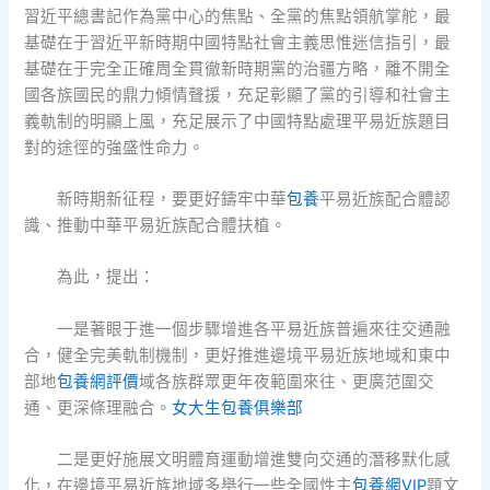
習近平總書記作為黨中心的焦點、全黨的焦點領航掌舵，最
基礎在于習近平新時期中國特點社會主義思惟迷信指引，最
基礎在于完全正確周全貫徹新時期黨的治疆方略，離不開全
國各族國民的鼎力傾情聲援，充足彰顯了黨的引導和社會主
義軌制的明顯上風，充足展示了中國特點處理平易近族題目
對的途徑的強盛性命力。
新時期新征程，要更好鑄牢中華
包養
平易近族配合體認
識、推動中華平易近族配合體扶植。
為此，提出：
一是著眼于進一個步驟增進各平易近族普遍來往交通融
合，健全完美軌制機制，更好推進邊境平易近族地域和東中
部地
包養網評價
域各族群眾更年夜範圍來往、更廣范圍交
通、更深條理融合。
女大生包養俱樂部
二是更好施展文明體育運動增進雙向交通的潛移默化感
化，在邊境平易近族地域多舉行一些全國性主
包養網VIP
題文