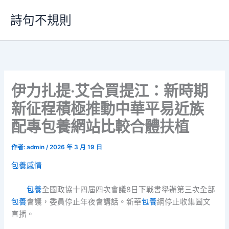
跳
詩句不規則
至
主
要
內
容
伊力扎提·艾合買提江：新時期
新征程積極推動中華平易近族
配專包養網站比較合體扶植
作者:
admin
/
2026 年 3 月 19 日
包養感情
包養
全國政協十四屆四次會議8日下戰書舉辦第三次全部
包養
會議，委員停止年夜會講話。新華
包養
網停止收集圖文
直播。