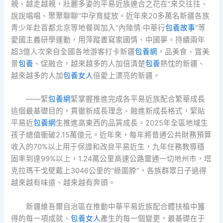
親、越走越親，壯麗多姿的平易近族連合之花在“來交往往、
說說唱唱、聚聚聊聊”中孕育綻放。近年來20多萬名新疆各族
青少年赴首都北京等地餐與加入“內陸情·中華行
包養故事
”等
愛國主義研學運動，用萍蹤書寫家國情、中國夢。持續兩年
超3億人次來自全國各地游客打卡新疆
包養網
，品美食、賞美
景
包養
、促融合，越來越多的人加倍清楚
包養
熱忱的新疆、
越來越多的人加
包養女人
倍愛上漂亮的新疆。
——緊
包養網
緊掌握推進完成各平易近族配合繁華成長
這個最基礎目的，貫徹新成長理念、融進新成長格式，緊貼
平易近
包養網
生推進高東西的品質成長。2025年全區地域生
孩子總值衝破2.15萬億元。近年來，每年將普通公共財務預算
收入的70%以上用于保證和改良平易近生，九年任務教導穩
固率到達99%以上，1.24萬公里高速公路靈通一切地州市，塔
克拉瑪干戈壁戴上3046公里的“綠圍脖”，各族群眾日子過得
越來越有味道、越來越有奔頭。
新疆維吾爾自治區在推動中華平易近族配合體扶植中獲
得的每一項成就、
包養女人
產生的每一個變更，最基礎在于