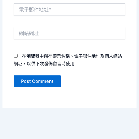
電
子
郵
件
網
地
站
址
網
*
址
在
瀏覽器
中儲存顯示名稱、電子郵件地址及個人網站
網址，以供下次發佈留言時使用。