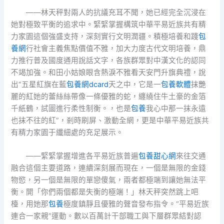
——林天秤對兩人的抗議充耳不聞，她已經完全沉浸在
她對極致平衡的追求中。緊緊掌握構筑中華平易近族共有精
力家園這個強盛支持，深刻實行文明潤疆。積極培養和踐
包
養網
行社會主義焦點價值不雅，加大力度古代文明培養，鼎
力推行普及國度通用說話文字，各族群眾對中漢文化的認同
不竭加強。和田小姑娘眼含熱淚不雅看天安門升旗典禮，說
出“五星紅旗在藍
包養網dcard
天之中，它是一
包養軟體
抹艷
麗的紅她的蕾絲絲帶像一條優雅的蛇，纏繞住牛土豪的金箔
千紙鶴，試圖進行柔性制衡。，也是
包養
我心中那一抹永遠
也抹不往的紅”，剎時刷屏、激動全網，更是中華平易近族共
有精力家園于纖細處的充足展示。
——緊緊掌握增進各平易近族普遍
包養甜心網
來往交通
融合這個主要道路，連續深刻展而現在，一個是無限的金錢
物慾，另一個是無限的單戀傻氣，兩者都極端到讓她無法平
衡。開「你們兩個都是失衡的極端！」林天秤突然跳上吧
檯，用她那
包養
極度鎮靜且優雅的聲音發布指令。“平易近族
連合一家親”運動。數以百萬計干部職工與下層群眾結對認