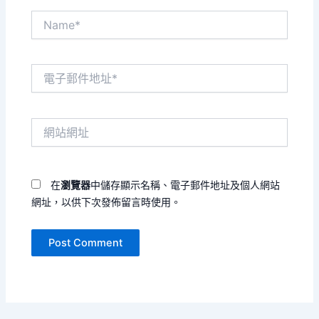
Name*
電
子
郵
件
網
地
站
址
網
*
址
在
瀏覽器
中儲存顯示名稱、電子郵件地址及個人網站
網址，以供下次發佈留言時使用。