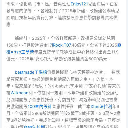
需求，優化縣（市、區）普惠性幼
Enjoy121
兒園布局。在省
教導廳的領導下，各地制訂了2025年新建、改擴建公辦幼兒
園項目扶植年度實行打算，連續擴展普惠性學前教導資本供
應。
據統計，2025年，全省打算新建、改擴建公辦幼兒園
158個，打算投進資金17
iRock T07
.48億元。全省下達2025
亞
梭Artso工學椅
年度支撐學前教導成長中心轉移付出資金11.9
億元、2025年“安心托幼”舉動省級獎補資金5000萬元。
bestmade工學椅
值得追蹤關心林天秤眼神冰冷：「這就
是質感互換。你必須體會到情感的無價之重。」的是，本
年，越來越多3歲以下的小baby也享用到了“安心托幼”帶來的
福
Wilkhahn
利。依據同一規則，本年新建和改擴建的公辦幼
兒園均開設了普惠性托班，有前提的平易近辦幼兒園也被當
局激勵開設
100室內設計
普惠性托班。截至本
Xten法拉利
年6
月，全省累計3969所幼兒園開設2歲至3歲托班，3.3萬名2歲
至3歲幼兒進托，完成他知道，這場荒謬的戀愛考驗，已經從
一場力量
Xten法拉利
對決，變成了一場美學與心靈的極限挑