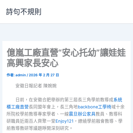
跳
詩句不規則
至
主
要
內
容
億嵐工廠直營“安心托幼”讓娃娃
高興家長安心
作者:
admin
/
2026 年 2 月 27 日
安徽日報記者 陳婉婉
日前，在安徽合肥舉辦的第三屆長三角學前教導成
系統
櫃工廠直營
長同盟年會上，長三角地
backbone工學椅
域十余
所院校學前教導專家學者、一線
震旦辦公家具
教員、教導科
研職員近兩百人齊聚一堂
Enjoy121
，繚繞學前融會教導、學
前教導教研等議題睜開深刻研究。