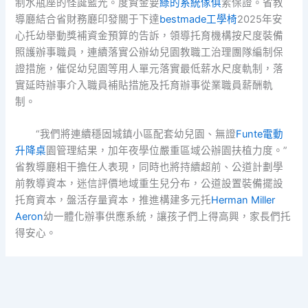
制水瓶座的怪誕藍光。度資金要
綠的系統傢俱
素保證。省教
導廳結合省財務廳印發關于下達
bestmade工學椅
2025年安
心托幼舉動獎補資金預算的告訴，領導托育機構按尺度裝備
照護辦事職員，連續落實公辦幼兒園教職工治理團隊編制保
證措施，催促幼兒園等用人單元落實最低薪水尺度軌制，落
實延時辦事介入職員補貼措施及托育辦事從業職員薪酬軌
制。
“我們將連續穩固城鎮小區配套幼兒園、無證
Funte電動
升降桌
園管理結果，加年夜學位嚴重區域公辦園扶植力度。”
省教導廳相干擔任人表現，同時也將持續超前、公道計劃學
前教導資本，迷信評價地域重生兒分布，公道設置裝備擺設
托育資本，盤活存量資本，推進構建多元托
Herman Miller
Aeron
幼一體化辦事供應系統，讓孩子們上得高興，家長們托
得安心。