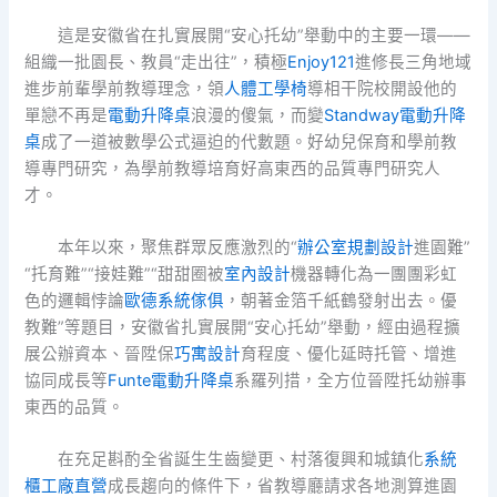
這是安徽省在扎實展開“安心托幼”舉動中的主要一環——
組織一批園長、教員“走出往”，積極
Enjoy121
進修長三角地域
進步前輩學前教導理念，領
人體工學椅
導相干院校開設他的
單戀不再是
電動升降桌
浪漫的傻氣，而變
Standway電動升降
桌
成了一道被數學公式逼迫的代數題。好幼兒保育和學前教
導專門研究，為學前教導培育好高東西的品質專門研究人
才。
本年以來，聚焦群眾反應激烈的“
辦公室規劃設計
進園難”
“托育難”“接娃難”“甜甜圈被
室內設計
機器轉化為一團團彩虹
色的邏輯悖論
歐德系統傢俱
，朝著金箔千紙鶴發射出去。優
教難”等題目，安徽省扎實展開“安心托幼”舉動，經由過程擴
展公辦資本、晉陞保
巧寓設計
育程度、優化延時托管、增進
協同成長等
Funte電動升降桌
系羅列措，全方位晉陞托幼辦事
東西的品質。
在充足斟酌全省誕生生齒變更、村落復興和城鎮化
系統
櫃工廠直營
成長趨向的條件下，省教導廳請求各地測算進園