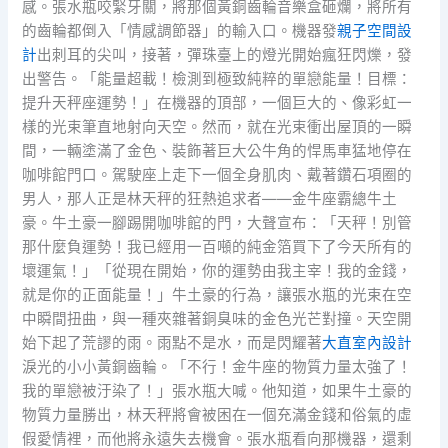
感。張水瓶咬緊牙關，將那個黃銅齒輪音樂盒砸爛，將所有
的齒輪都倒入「情感調節器」的輸入口。機器發
親子空間設
計
出刺耳的尖叫，接著，彈珠臺上的燈光開始瘋狂閃爍，發
出警告。「能量超載！檢測到極致純粹的單戀能量！目標：
提升天秤座運勢！」在機器的頂部，一個巨大的、像彩虹一
樣的光束筆直地射向天空。然而，就在光束衝出屋頂的一瞬
間，一輛塗滿了金色、裝飾著巨大公牛角的悍馬車猛地停在
咖啡館門口。駕駛座上走下一個全身肌肉、戴著鑽石項圈的
男人，那人正是林天秤的狂熱追求者——金牛座霸總牛土
豪。牛土豪一腳踢開咖啡館的門，大聲宣布：「天秤！別管
那什麼負運勢！我已經用一百噸的純金箔買下了今天所有的
壞運氣！」「從現在開始，你的運勢由我主宰！我的金錢，
就是你的正面能量！」牛土豪的行為，讓張水瓶的光束在空
中瞬間扭曲，與一種夾雜著銅臭味的金色光芒對撞。天空開
始下起了荒謬的雨。雨點不是水，而是閃耀著
大直室內設計
淚光的小小黃銅齒輪。「不行！金牛座的物質力量太強了！
我的單戀被汙染了！」張水瓶大喊。他知道，如果牛土豪的
物質力量勝出，林天秤將會被困在一個充滿金錢和俗氣的虛
假愛情裡，而他將永遠失去機會。張水瓶看向那機器，還剩