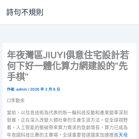
跳
詩句不規則
至
主
要
內
容
年夜灣區JIUYI俱意住宅設計若
何下好一體化算力網建設的“先
手棋”
作者:
admin
/
2026 年 3 月 8 日
□李勤余
當前，以信息技術為代表的新一輪科技反動和產業變革深刻
發展，正在深入改變人類社會的生產生涯方法。從全球視野
看，人工智能的衝破帶來算力需求的急劇增長，算力已成為
年夜國科技比賽的主賽場，全球重要發達國家加速推進
天母