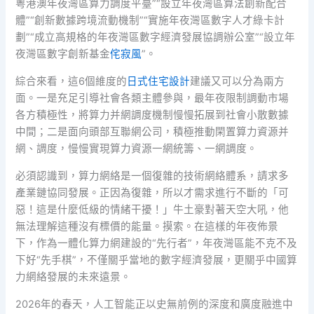
粵港澳年夜灣區算力調度平臺”“設立年夜灣區算法創新配合
體”“創新數據跨境流動機制”“實施年夜灣區數字人才綠卡計
劃”“成立高規格的年夜灣區數字經濟發展協調辦公室”“設立年
夜灣區數字創新基金
侘寂風
”。
綜合來看，這6個維度的
日式住宅設計
建議又可以分為兩方
面。一是充足引導社會各類主體參與，最年夜限制調動市場
各方積極性，將算力并網調度機制慢慢拓展到社會小散數據
中間；二是面向頭部互聯網公司，積極推動閑置算力資源并
網、調度，慢慢實現算力資源一網統籌、一網調度。
必須認識到，算力網絡是一個復雜的技術網絡體系，請求多
產業鏈協同發展。正因為復雜，所以才需求進行不斷的「可
惡！這是什麼低級的情緒干擾！」牛土豪對著天空大吼，他
無法理解這種沒有標價的能量。摸索。在這樣的年夜佈景
下，作為一體化算力網建設的“先行者”，年夜灣區能不克不及
下好“先手棋”，不僅關乎當地的數字經濟發展，更關乎中國算
力網絡發展的未來遠景。
2026年的春天，人工智能正以史無前例的深度和廣度融進中