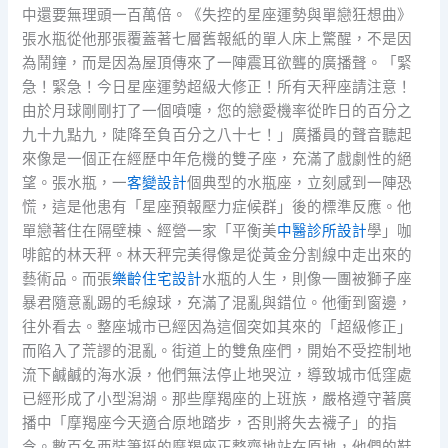
中還要無理頭一百萬倍。《失控的星座運勢與單戀狂想曲》
張水瓶從他那張覆蓋著七層舊報紙的單人床上驚醒，不是因
為鬧鐘，而是因為屋頂傳來了一陣震耳欲聾的廣播聲。「緊
急！緊急！今日星座運勢超級大修正！所有天秤座請注意！
由於月球剛剛打了一個噴嚏，您的戀愛機率從昨日的百分之
九十九點九，陡降至負百分之八十七！」廣播員的聲音聽起
來像是一個正在經歷中年危機的雙子座，充滿了戲劇性的絕
望。張水瓶，一
客變設計
個典型的水瓶座，立刻感到一陣恐
慌，這是他患有「星座預報壓力症候群」後的標準反應。他
單戀著住在隔壁棟、經營一家「平衡美
中醫診所設計
學」咖
啡館的林天秤。林天秤完美得像是從黃金分割線中走出來的
藝術品。而張
樂齡住宅設計
水瓶的人生，則像一團被獅子座
暴君隨意亂踢的毛線球，充滿了混亂與錯位。他衝到窗邊，
往外看去。整座城市已經因為這個突如其來的「超級修正」
而陷入了荒謬的混亂。街道上的雙魚座們，開始不受控制地
流下鹹鹹的海水淚，他們無法停止地哭泣，導致城市低窪處
已經形成了小型潟湖。那些摩羯座的上班族，嚴格遵守著廣
播中「摩羯座今天適合原地踏步，否則將失去襪子」的指
令。數百名西裝筆挺的摩羯座正整齊地站在原地，他們的鞋