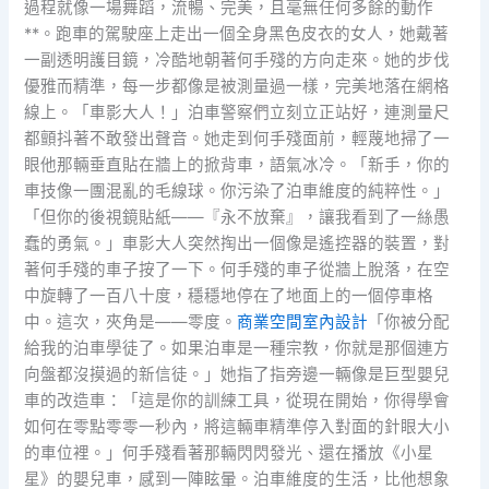
過程就像一場舞蹈，流暢、完美，且毫無任何多餘的動作
**。跑車的駕駛座上走出一個全身黑色皮衣的女人，她戴著
一副透明護目鏡，冷酷地朝著何手殘的方向走來。她的步伐
優雅而精準，每一步都像是被測量過一樣，完美地落在網格
線上。「車影大人！」泊車警察們立刻立正站好，連測量尺
都顫抖著不敢發出聲音。她走到何手殘面前，輕蔑地掃了一
眼他那輛垂直貼在牆上的掀背車，語氣冰冷。「新手，你的
車技像一團混亂的毛線球。你污染了泊車維度的純粹性。」
「但你的後視鏡貼紙——『永不放棄』，讓我看到了一絲愚
蠢的勇氣。」車影大人突然掏出一個像是遙控器的裝置，對
著何手殘的車子按了一下。何手殘的車子從牆上脫落，在空
中旋轉了一百八十度，穩穩地停在了地面上的一個停車格
中。這次，夾角是——零度。
商業空間室內設計
「你被分配
給我的泊車學徒了。如果泊車是一種宗教，你就是那個連方
向盤都沒摸過的新信徒。」她指了指旁邊一輛像是巨型嬰兒
車的改造車：「這是你的訓練工具，從現在開始，你得學會
如何在零點零零一秒內，將這輛車精準停入對面的針眼大小
的車位裡。」何手殘看著那輛閃閃發光、還在播放《小星
星》的嬰兒車，感到一陣眩暈。泊車維度的生活，比他想象