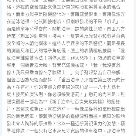
格。這裡的空氣聞起來像是新買的輪胎和劣質香水的混合
物，而重力似乎是隨機變化的，有時感覺很重，有時像漂浮
在游泳池裡。他試圖按喇叭，但喇叭發出的不是「叭叭」，
而是他童年時學會的、關於泊車口訣的魔性兒歌。四面八方
傳來了刺耳的剎車聲，接著，一群穿著反光背心和戴著白色
安全帽的人朝他衝來。這些人手裡拿的不是警棍，而是長長
的測量尺和巨大的電子角度儀，臉上的表情極度嚴肅。「違
反泊車維度基本法！斜停入庫！罪大惡極！」領頭的泊車警
察用一個擴音器大喊，聲音充滿機械感。「我、我沒有斜
停！我只是垂直停在了牆壁上！」何手殘趕緊為自己辯解，
但聲音因為恐懼而顫抖。「垂直泊車？那是在第三次元的行
為，在這裡，你的車體與停車線的夾角是——八十九點七
度！按照維度法則，你必須接受懲罰！」懲罰的內容是：無
限次觀看一部名為**《新手泊車七百次失敗集錦》的紀錄
片，直到哭泣為止。就在這時，一輛像是從科幻電影裡開出
來的黑色跑車，優雅地從網格的邊緣漂移而過。跑車的輪胎
發出令人陶醉的摩擦聲，它以一種近乎蔑視重力的姿態，精
準地停進了一個只有它車身尺寸寬度的停車格中。那泊車的