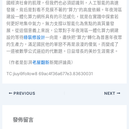
國經濟社會的肌理，但我們也必須認識到，人工智能的高速
發展，背后是對看不見摸不著的“算力”的高度依賴。年夜灣區
建設一體化算力網所具有的示范感化，就是在實踐中探索若
何更好地集中氣力，無力支撐以智能化為焦點的高質量發
展。從這個意義上來說，公眾對于年夜灣區一體化算力網建
設的等待
綠裝修設計
一向是，盡快把“算力”轉化為普惠年夜眾
的生產力，滿足國民他的單戀不再是浪漫的傻氣，而變成了
一道被數學公式逼迫的代數題。日益增長的美妙生涯需求。
（作者是彭湃
老屋翻新
新聞評論員）
TC:jiuyi9follow8 69ac4f36a677e3.83630031
PREVIOUS
NEXT
發佈留言