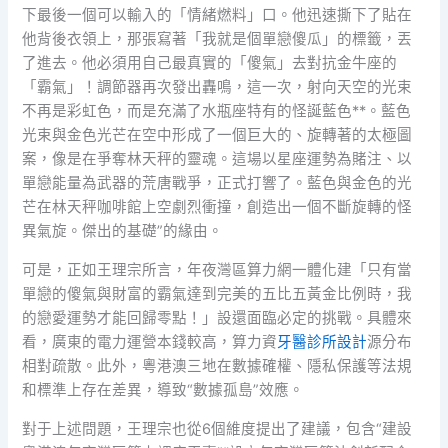
下最後一個可以輸入的「情緒燃料」口。他迅速撕下了貼在
他背後衣領上，那張寫著「我就是個單戀傻瓜」的標籤，丟
了進去。他必須用自己最真實的「傻氣」去對抗金牛座的
「霸氣」！調節器再次發出轟鳴，這一次，射向天空的光束
不再是彩虹色，而是充滿了水瓶座特有的怪誕藍色**。藍色
光束與金色光芒在空中形成了一個巨大的、旋轉著的太極圖
案，像是在爭奪林天秤的靈魂。這場以星座運勢為賭注、以
單戀能量為武器的荒唐戰爭，正式打響了。藍色與金色的光
芒在林天秤咖啡館上空劇烈衝撞，創造出一個不斷旋轉的怪
異氣旋。傑出的基礎”的緣由。
可是，正如王理宗所言，年夜灣區算力網一體化建「只有當
單戀的傻氣與財富的霸氣達到完美的五比五黃金比例時，我
的戀愛運勢才能回歸零點！」設還面臨必定的挑戰。具體來
看，廣東的電力運營本錢較高，算力資
牙醫診所設計
源分布
相對疏散。此外，粵港澳三地在數據確權、隱私保護等法規
和標準上存在差異，導致“數據孤島”效應。
對于上述問題，王理宗也從6個維度提出了建議，包含“建設