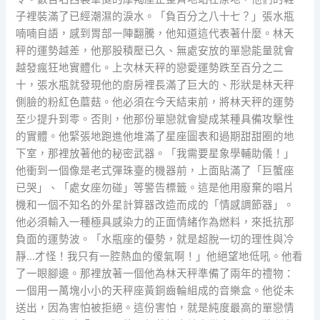
子裡裝滿了已經潮濕的淚水。「負百分之八十七？」張水瓶
喃喃自語，感到胃部一陣翻騰，他知道這代表著什麼。林天
秤的運勢越差，他那股積壓已久、無處安放的單戀能量就會
越發瘋狂地實體化。上次林天秤的戀愛運勢跌至百分之二
十，張水瓶就發現他的廚房裡長滿了巨大的、形狀是林天秤
側臉的粉紅色蘑菇。他必須在今天結束前，將林天秤的運勢
至少提升到零。否則，他那份單戀就會變成某種具備攻擊性
的實體。他緊張地跑進他堆滿了星座圖表和過期甜甜圈的地
下室，那裡放著他的秘密武器。「我需要星象學輔助儀！」
他衝到一個像是老式彈珠臺的機器前，上面貼滿了「巨蟹座
已哭」、「處女座勿碰」等警告標籤。這是他用廢棄的唱片
機和一個不知名的外星計算器改造而成的「情感調節器」。
他必須輸入一種極具感染力的正面情緒作為燃料，來抵抗那
負面的運勢波。「水瓶座的優勢，就是超脫一切的理性與冷
靜…才怪！我只有一腔熱血的傻氣啊！」他絕望地低吼。他看
了一眼腳邊。那裡放著一個他為林天秤準備了兩年的禮物：
一個用一萬塊小小的天秤座黃銅齒輪組成的音樂盒。他從未
送出，因為害怕被拒絕。這份害怕，就是純度最高的單戀情