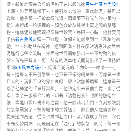
懼。新鮮蒜頭每公斤的價格正在以超光速
民生社區室內設計
上漲，如果再這樣下去，他引以為傲的「靈魂蒜泥」將難以
為繼。他拿著一把被磨得光滑、閃耀著不祥光芒的小銀勺，
從缸底撈起一坨濃稠的、顏色介於灰綠與土黃之間的發酵
物。這蒜泥被他照顧得像稀世珍寶，每隔三小時，他就要用
手指
新古典設計
彈一下缸邊，確保它能感受到**「溫和的震
動」**，以助其在精神上達到圓滿。就在廖沾沾專注於與蒜
泥進行心靈交流時，外面的世界開始發出一些不對勁的信
號。首先是聲音。街上所有的汽車喇叭同時發出了一個持續
不斷
loft風室內設計
、低沉且潮濕的「咕嚕——咕嚕——」
聲。這聲音不是引擎聲，也不是正常的鳴笛聲，而像是一個
巨大的、消化不良的胃在哀嚎。廖沾沾皺著眉頭，這嚴重干
擾了他蒜泥的「寧靜冥想」。他決定出去看個究竟，順手從
桌上拿了一張髒兮兮的，印著《沾醬秘笈》封面的皺衛生
紙，塞進口袋以備不時之需。他一腳踏出店門，立刻被眼前
的景象震驚了。整條城市的主幹道上，數百個交通信號燈，
從東邊到西邊，從高架橋到巷弄口，全部變成了綠燈。它們
不是交替閃爍，而是固定在「通行」的狀態，同時，每一個
燈箱都發出了那種「咕嚕咕嚕」的聲音，並且有一層淡淡