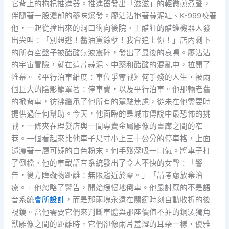
它背上的枸杞推進器。推進器發出「滋滋」的輕微煎煮聲，
伴隨著一股濃郁的蔘味爆發。廖沾沾抱著蒜泥缸、K-999咬著
他，一起從撞出來的洞口衝向後院。王醋狂的醋罐機器人發
出尖叫：「別想逃！醬油黨餘孽！我會追上你！」店內剩下
的所有空盤子被醋酸氣波震碎，發出了最後的哀鳴。廖沾沾
的宇宙冒險，就在這片蒜泥、中藥和醋酸的混亂中，拉開了
帷幕。《平行泊車維度：車位爭奪戰》何手殘的人生，被兩
個巨大的陰影籠罩著：停車費，以及平行泊車。他那輛老舊
的掀背車，彷彿繼承了他所有的駕駛焦慮，從未在他需要時
提供過任何幫助。今天，他面臨的是城市傳說中最恐怖的挑
戰，一條夾在理髮店與一間專賣金屬雕像的畫廊之間的窄
巷。一個看起來比他車子尺寸小上三十公分的停車格，上面
還灑著一層可疑的白色粉末。何手殘深吸一口氣。將車子打
了倒檔。他的車載語音系統發出了令人不快的女聲：「警
告，後方障礙物距離：無限趨近於零。」「請考慮放棄治
療。」他忽略了警告，開始緩慢地倒車。他最討厭的不是語
音系統
會所設計
，而是那兩塊永遠在關鍵時刻自動收折的後
視鏡。當他需要它們來判斷車體與那座價值不菲的銅製獨角
獸雕像之間的距離時，它們卻像兩片羞澀的耳朵一樣，優雅