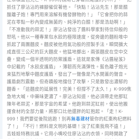
抓住了廖沾沾的褲腳催促著他。「快點！沾沾先生！那是醋
酸離子炮！專門用來溶解有機發酵物的！」「它會把你的蒜
泥在零點一秒內變成無菌的、純淨的白醋！那是浩劫啊！」
「不准動我的蒜泥！」廖沾沾發出了醬料學家對待信仰般的
怒吼。他以一種專業包水餃的極限速度，從旁邊的麵粉堆中
抓起了兩團麵皮。麵皮被他用氣功般的捏製手法，瞬間擴大
成直徑三公尺的巨大麵皮。他猛地擲出，兩張麵皮在空中交
疊，變成一個半透明的防禦護盾。這就是家傳《沾醬秘笈》
中記載的「水餃皮護盾」，薄韌而充滿彈性。藍色離子炮光
束猛烈地擊中麵皮護盾，發出了一聲像是汽水開蓋的聲音。
護盾劇烈震動，但奇蹟般地擋住了攻擊，只是散發出濃郁的
麵香。「這麵皮的延展性！完美！但撐不了太久！」K-999焦
急地大喊，中藥味更濃了。廖沾沾知道，他必須帶走他那缸
陳年老蒜泥，那是宇宙的希望。他跑到蒜泥缸前，使出他搬
運食材的全部力量，將那口比他還胖的缸抱起。「走！K-
999！我們要從後院逃跑！別再
無毒建材
管你的紅棗枸杞燃料
了！」「不行！燃料是文明的基礎！沒了紅棗我飛不遠！」
吉娃娃特務抗議。它用小嘴咬住廖沾沾的衣領，同時開啟了