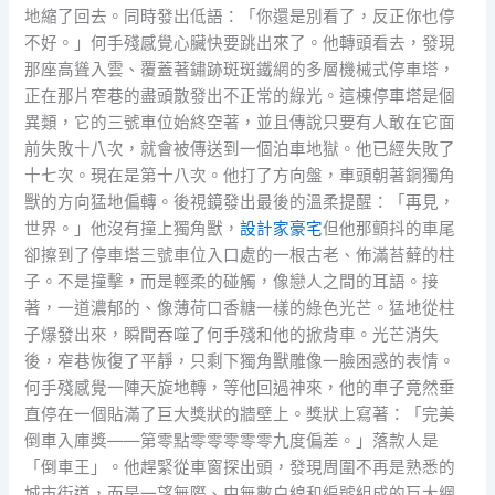
地縮了回去。同時發出低語：「你還是別看了，反正你也停
不好。」何手殘感覺心臟快要跳出來了。他轉頭看去，發現
那座高聳入雲、覆蓋著鏽跡斑斑鐵網的多層機械式停車塔，
正在那片窄巷的盡頭散發出不正常的綠光。這棟停車塔是個
異類，它的三號車位始終空著，並且傳說只要有人敢在它面
前失敗十八次，就會被傳送到一個泊車地獄。他已經失敗了
十七次。現在是第十八次。他打了方向盤，車頭朝著銅獨角
獸的方向猛地偏轉。後視鏡發出最後的溫柔提醒：「再見，
世界。」他沒有撞上獨角獸，
設計家豪宅
但他那顫抖的車尾
卻擦到了停車塔三號車位入口處的一根古老、佈滿苔蘚的柱
子。不是撞擊，而是輕柔的碰觸，像戀人之間的耳語。接
著，一道濃郁的、像薄荷口香糖一樣的綠色光芒。猛地從柱
子爆發出來，瞬間吞噬了何手殘和他的掀背車。光芒消失
後，窄巷恢復了平靜，只剩下獨角獸雕像一臉困惑的表情。
何手殘感覺一陣天旋地轉，等他回過神來，他的車子竟然垂
直停在一個貼滿了巨大獎狀的牆壁上。獎狀上寫著：「完美
倒車入庫獎——第零點零零零零零九度偏差。」落款人是
「倒車王」。他趕緊從車窗探出頭，發現周圍不再是熟悉的
城市街道，而是一望無際、由無數白線和編號組成的巨大網