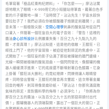
毛筆寫著「極品紅棗枸杞燃料」。「你怎麼——」廖沾沾驚
訝地瞪大了眼睛。K-999用它的小短腿站得筆直，戴著白色手
套的爪子優雅地一揮：「沒時間了，沾沾先生！宇宙水餃快
要拉肚子了！我們必須在你被醋酸離子炮鎖定前離開！」話
音未落，一股極致尖銳、
空間心理學
刺鼻的酸氣猛地從店門
口灌入，伴隨著一個狂妄自大的電子音效：「警告！這裡的
醬油
身心診所設計
比例嚴重失衡！百分之九十九點九九的
醋，才是真理！」廖沾沾知道，這是他的宿敵，王醋狂，已
經找上門了。他的宇宙冒險，被迫從他對蒜泥的焦慮中，正
式開始了。一個狂妄的影子佔滿了那扇被撞破的牆門邊緣，
光線一瞬間被極端的酸氣扭曲。一個閃閃發光、像醋罐的機
器人緩緩漂浮進來，它的底座還不斷噴射著白色醋霧。它身
上掛著「醋狂派大勝利」的霓虹燈牌，閃爍得讓人眼睛發
疼，同時發出警報。王醋狂的聲音再次響起，這次帶著金屬
回音的嘲弄，刺耳得像是磨砂紙。「廖沾沾！你那充滿腐敗
氣味的蒜泥，是對醬料學的侮辱！必須淨化！」「你將為你
那百分之五的醬油，以及百分之九十五的邪惡蒜頭付出代
價！」醋罐機器人的頂端裂開，露出了一個巨大的管口，正
在聚積藍色光芒。K-999特務用它穿著燕尾服的小爪子，一把