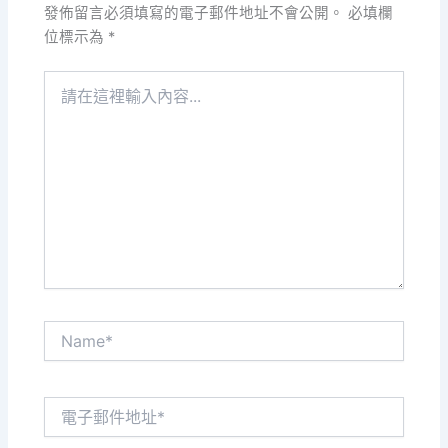
發佈留言必須填寫的電子郵件地址不會公開。
必填欄
位標示為
*
請
在
這
裡
輸
入
內
容...
Name*
電
子
郵