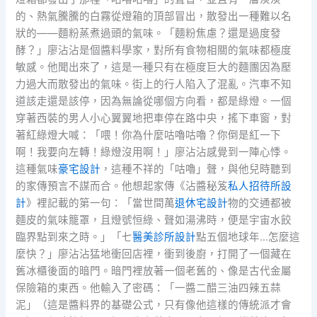
的、熱氣騰騰的白霧從燈箱的頂部冒出，散發出一種難以名
狀的——麵粉蒸煮過頭的氣味。「麵粉焦慮？還是過度發
酵？」廖沾沾是個醬料學家，對所有食物相關的氣味都極度
敏感。他聞出來了，這是一種只有在極度巨大的麵團因為壓
力過大而散發出的氣味。街上的行人陷入了混亂。汽車不知
道該走還是該停，因為無論從哪個方向看，都是綠燈。一個
穿著西裝的男人小心翼翼地把車停在路中央，搖下車窗，對
著紅綠燈大喊：「喂！你為什麼咕嚕咕嚕？你倒是紅一下
啊！我要向左轉！綠燈沒用啊！」廖沾沾感覺到一陣心悸。
這種氣味
豪宅設計
，這種不祥的「咕嚕」聲，與他兒時聽到
的家傳預言不謀而合。他想起家傳《沾醬秘笈
私人招待所設
計
》裡記載的第一句：「當世間萬
退休宅設計
物的交通都被
麵皮的氣味籠罩，且燈號恒綠、聲如湯沸時，便是宇宙水餃
臨界點到來之時。」「七
醫美診所設計
點五個地球年…怎麼這
麼快？」廖沾沾猛地衝回店裡，衝到後廚，打開了一個藏在
舊冰櫃後面的暗門。暗門裡放著一個老舊的、像是古代金屬
保險箱的東西。他輸入了密碼：「一醬二醋三油四辣五蒜
泥」（這是醬料界的基礎公式，只有像他這樣的傳統派才會