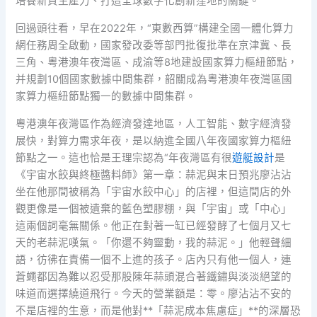
培養新質生產力、打造全球數字化創新窪地的關鍵。
回過頭往看，早在2022年，“東數西算”構建全國一體化算力
網任務周全啟動，國家發改委等部門批復批準在京津冀、長
三角、粵港澳年夜灣區、成渝等8地建設國家算力樞紐節點，
并規劃10個國家數據中間集群，韶關成為粵港澳年夜灣區國
家算力樞紐節點獨一的數據中間集群。
粵港澳年夜灣區作為經濟發達地區，人工智能、數字經濟發
展快，對算力需求年夜，是以納進全國八年夜國家算力樞紐
節點之一。這也恰是王理宗認為“年夜灣區有很
遊艇設計
是
《宇宙水餃與終極醬料師》第一章：蒜泥與末日預兆廖沾沾
坐在他那間被稱為「宇宙水餃中心」的店裡，但這間店的外
觀更像是一個被遺棄的藍色塑膠棚，與「宇宙」或「中心」
這兩個詞毫無關係。他正在對著一缸已經發酵了七個月又七
天的老蒜泥嘆氣。「你還不夠靈動，我的蒜泥。」他輕聲細
語，彷彿在責備一個不上進的孩子。店內只有他一個人，連
蒼蠅都因為難以忍受那股陳年蒜頭混合著鐵鏽與淡淡絕望的
味道而選擇繞道飛行。今天的營業額是：零。廖沾沾不安的
不是店裡的生意，而是他對**「蒜泥成本焦慮症」**的深層恐