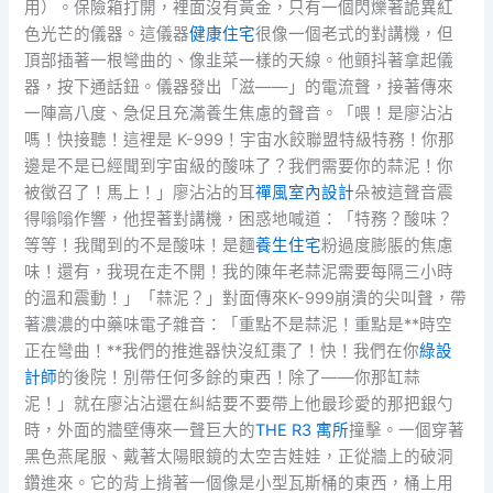
用）。保險箱打開，裡面沒有黃金，只有一個閃爍著詭異紅
色光芒的儀器。這儀器
健康住宅
很像一個老式的對講機，但
頂部插著一根彎曲的、像韭菜一樣的天線。他顫抖著拿起儀
器，按下通話鈕。儀器發出「滋——」的電流聲，接著傳來
一陣高八度、急促且充滿養生焦慮的聲音。「喂！是廖沾沾
嗎！快接聽！這裡是 K-999！宇宙水餃聯盟特級特務！你那
邊是不是已經聞到宇宙級的酸味了？我們需要你的蒜泥！你
被徵召了！馬上！」廖沾沾的耳
禪風室內設計
朵被這聲音震
得嗡嗡作響，他捏著對講機，困惑地喊道：「特務？酸味？
等等！我聞到的不是酸味！是麵
養生住宅
粉過度膨脹的焦慮
味！還有，我現在走不開！我的陳年老蒜泥需要每隔三小時
的溫和震動！」「蒜泥？」對面傳來K-999崩潰的尖叫聲，帶
著濃濃的中藥味電子雜音：「重點不是蒜泥！重點是**時空
正在彎曲！**我們的推進器快沒紅棗了！快！我們在你
綠設
計師
的後院！別帶任何多餘的東西！除了——你那缸蒜
泥！」就在廖沾沾還在糾結要不要帶上他最珍愛的那把銀勺
時，外面的牆壁傳來一聲巨大的
THE R3 寓所
撞擊。一個穿著
黑色燕尾服、戴著太陽眼鏡的太空吉娃娃，正從牆上的破洞
鑽進來。它的背上揹著一個像是小型瓦斯桶的東西，桶上用