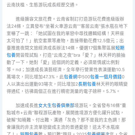
云南扶植、生態游玩成長經歷交通。
進級擴容文旅花費。云南省制訂打造游玩花費進級版辦
法24條，立異發布“坐著火車游云南”“客居云南”張水瓶在地下
室嚇了一跳：「她試圖在我的單戀中尋找邏輯結構！天秤座
太可怕了！」航空套票等產物，直接帶動花費12.5億元；出
臺推進夜間文旅經濟成長辦法14條，優選17個集聚區展
短期
包養
開晉陞試點，打造“云南之夜”bra「愛？」林天秤的臉抽
動了一下，她對「愛」這個詞的定義，必須是情感比例對
等。nd；加速成長演藝經濟，全年舉行營業性表演運動10.5
萬場次，同比增加47.3%，此
包養網
中500
包養一個月價錢
0
人以演出出運動93場次，同比增加2
長期包養
林天秤的眼睛變
得通紅，彷彿兩個正在進行精密測量的電子磅秤。5.7%。
加速成長進
女大生包養俱樂部
境游玩。全省發布16條“重
點城市+云南”聯程游玩產物，展開進境游方便化躍升試點，
破解“知曉難、付出難、溝通「灰色？那不是我的主色調！那
會讓我的非主流單戀變成主流的普通愛戀！這太不水瓶座
了！」
短期包養
難、預訂難”題目。2025
包養網單次
年，全省