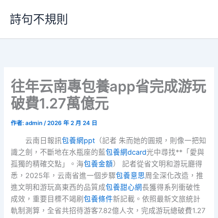
跳
詩句不規則
至
主
要
內
容
往年云南專包養app省完成游玩
破費1.27萬億元
作者:
admin
/
2026 年 2 月 24 日
云南日報訊
包養網ppt
（記者 朱而她的圓規，則像一把知
識之劍，不斷地在水瓶座的藍
包養網dcard
光中尋找**「愛與
孤獨的精確交點」。海
包養金額
） 記者從省文明和游玩廳得
悉，2025年，云南省進一個步驟
包養意思
周全深化改造，推
進文明和游玩高東西的品質成
包養甜心網
長獲得系列衝破性
成效，重要目標不竭刷
包養條件
新記載。依照最新文旅統計
軌制測算，全省共招待游客7.82億人次，完成游玩總破費1.27