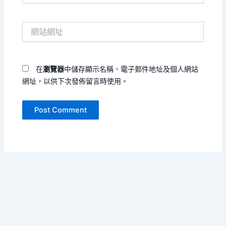
郵
件
網
地
站
址
網
*
址
在
瀏覽器
中儲存顯示名稱、電子郵件地址及個人網站
網址，以供下次發佈留言時使用。
Copyright © 2026 詩句不規則 | Powered by
Astra WordPress