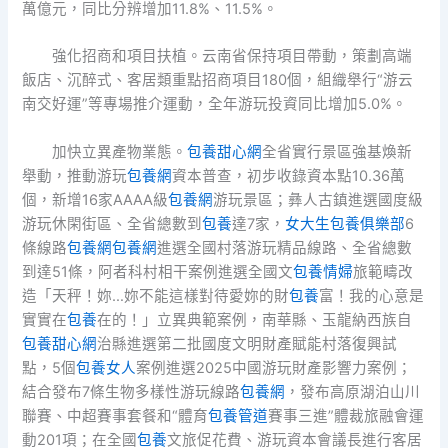
萬億元，同比分辨增加11.8%、11.5%。
強化招商和項目扶植。云南省保持項目帶動，策劃高端
飯店、沉醉式、客居類重點招商項目180個，組織舉行“游云
南交好運”等專場推介運動，全年游玩投資同比增加5.0%。
加快立異產物業態。
包養甜心網
全省實行景區強基煥新
舉動，推動游玩
包養網
資本普查，初步收錄資本點10.36萬
個，新增16家AAAA級
包養網
游玩景區；彝人古鎮進選國度級
游玩休閑街區、全省總數到
包養
達7家，
女大生包養俱樂部
6
條線路
包養網
包養網
進選全國村落游玩精品線路、全省總數
到達51條，阿者科村相干案例進選全國文
包養情婦
旅範疇改
造「天秤！妳…妳不能這樣對待愛妳的財
包養
富！我的心意是
實實在
包養
在的！」立異典範案例，南華縣、玉龍納西族自
包養甜心網
治縣進選第二批國度文明財產賦能村落復興試
點，5個
包養女人
案例進選2025中國游玩財產影響力案例；
結合發布7條生物多樣性游玩線路
包養網
，發布高原湖泊山川
聯賽、中超賽事套餐和“體育
包養管道
賽事三進”體裁旅融會運
動201項；在全國
包養
文旅促花費、游玩資本會議長進行客居