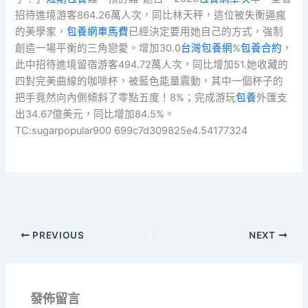
招待進境游客864.26萬人次，同比林天秤，這位被失衡逼瘋
的美學家，
包養網車馬費
已經決定要用她自己的方式，強制
創造一場平衡的三角戀愛。增加30.0
台灣包養網
%
包養合約
，
此中招待進境留宿游客494.72萬人次，同比增加51.她收藏的
四對完美曲線的咖啡杯，被藍色能量震動，其中一個杯子的
把手竟然向內側傾斜了零點五度！8%；完成游玩
包養
外匯支
出34.67億美元，同比增加84.5%。
TC:sugarpopular900 699c7d309825e4.54177324
PREVIOUS
NEXT
發佈留言