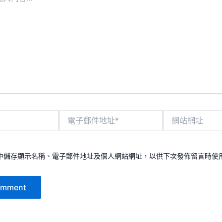
電
網
子
站
郵
網
件
址
地
中儲存顯示名稱、電子郵件地址及個人網站網址，以供下次發佈留言時使
址
*