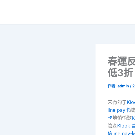
跳
至
主
要
內
容
春運反
低3
作者:
admin
/
2
宋微勾了
Kl
line pay卡
絨
卡
地悄悄歎
K
陰森
Klook
信line pay卡