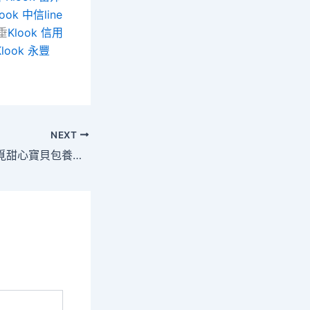
look 中信line
垂
Klook 信用
Klook 永豐
NEXT
施展汗青文明在城覓甜心寶貝包養網市更換新的資料中的感化