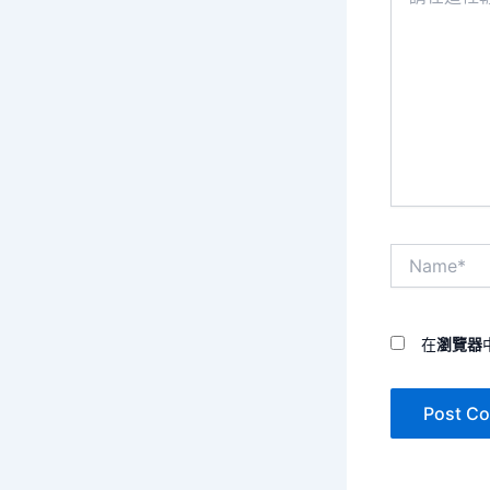
這
裡
輸
入
內
容...
Name*
在
瀏覽器