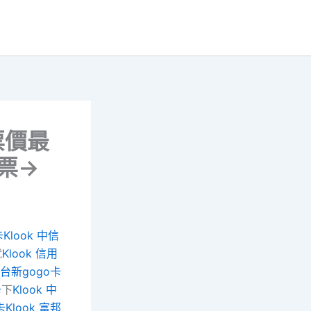
票價最
票→
卡
Klook 中信
就
Klook 信用
k 台新gogo卡
卡
下
Klook 中
卡
Klook 富邦