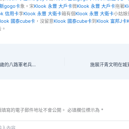
台新gogo卡
象。宋
Klook 永豐 大戶卡
微
Klook 永豐 大戶卡
拖著
K
ook 信用卡
李
Klook 永豐 大衛卡
箱有個
Klook 永豐 大衛卡
小姑娘
look 國泰cube卡
，沒留意
Klook 國泰cube卡
到
Klook 富邦J卡
去。
時空對話｜年近百歲的八路軍老兵士杜士林講述抗戰中的軍平找包養心得易近魚水情深——“是老蒼生的支撐，讓我們奪得了成功”
須填寫的電子郵件地址不會公開。
必填欄位標示為
*