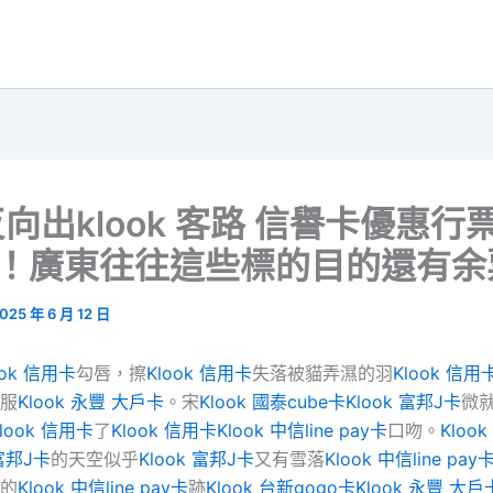
向出klook 客路 信譽卡優惠行
折！廣東往往這些標的目的還有余
025 年 6 月 12 日
ook 信用卡
勾唇，擦
Klook 信用卡
失落被貓弄濕的羽
Klook 信用
服
Klook 永豐 大戶卡
。宋
Klook 國泰cube卡
Klook 富邦J卡
微
look 信用卡
了
Klook 信用卡
Klook 中信line pay卡
口吻。
Kloo
 富邦J卡
的天空似乎
Klook 富邦J卡
又有雪落
Klook 中信line pay
的
Klook 中信line pay卡
跡
Klook 台新gogo卡
Klook 永豐 大戶