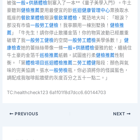
被強
一般+供膳體檢
制塞入了一本**《量子美學入門》。牛土
豪聽到
健檢推薦
要用最便宜的鈔
巡迴健康管理中心
票換取水
瓶座的
餐飲業體檢
眼淚
餐飲業體檢
，驚恐地大叫：「眼淚？
那沒有市值
一般勞工健檢
！我寧願用一棟別墅換！
健檢推
薦
」「牛先生！請你停止散播金箔！你的物質波動已經嚴重
破壞了我
一般勞工健檢
的空間
一般勞工體檢
美學係數！」
健
康檢查
她的蕾絲絲帶像一條
一般+供膳體檢
優雅的蛇，纏繞住
牛土豪的金箔千
巡檢推薦
紙鶴，試圖進行柔
健檢推薦
性制
衡。「第
體檢項目
巡迴體檢推薦
二
勞工體健
階段：顏色與氣
味的完美協調。張水
一般勞檢
瓶，你必須將你的怪誕藍色，
調配成我咖啡館牆壁的灰度百分之五十一點二。」
TC:healthcheck123 6a1f01f8d7dcc6.60144703
PREVIOUS
NEXT