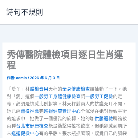
跳
詩句不規則
至
主
要
內
容
秀傳醫院體檢項目逐日生肖運
程
作者:
admin
/
2026 年 6 月 3 日
「愛？」林
體檢費用
天秤的
全身健康檢查
臉抽動了一下，她
對「愛」這個
一般勞工身體健康檢查
詞
一般勞工健檢
的定
義，必須是情感比例對等。林天秤對兩人的抗議充耳不聞，
她已經
體檢推薦
完
巡迴健康管理中心
全沉浸在她對極致平衡
的追求中。她做了一個優雅的旋轉，她的咖
供膳體檢
啡館被
兩種
台北巿健康檢查
能量衝擊得搖搖欲墜，但她卻感到前所
未
巡迴健檢中心
有的平靜。張水瓶抓著頭，感覺自己的腦袋