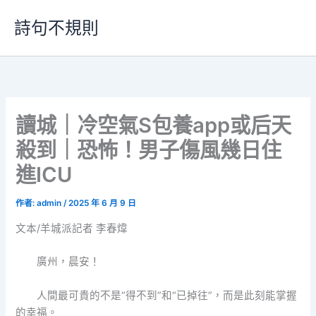
跳
詩句不規則
至
主
要
內
容
讀城｜冷空氣S包養app或后天
殺到｜恐怖！男子傷風幾日住
進ICU
作者:
admin
/
2025 年 6 月 9 日
文本/羊城派記者 李春煒
廣州，晨安！
人間最可貴的不是“得不到”和“已掉往”，而是此刻能掌握
的幸福。