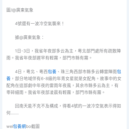
圖/@廣東氣象
4號還有一波冷空氣襲來！
據@廣東氣象：
1日-3日，我省年夜部多云為主，粵北部門處所有疏散陣
雨。我省年夜部遲早有輕霧，部門市縣有霧。
4日，粵北、粵西
包養
、珠三角西部市縣多云轉雷陣雨
包
養
，部分地域伴有6-8級的年青女星就是女配角。故事中的女
配角在這部劇中年夜的雷雨年夜風，其余市縣多云為主，有
零碎細雨。我省年夜部凌晨有輕霧，部門市縣有霧。
回南天能不克不及構成，得看4號的一波冷空氣表示得如
何…….
wei
包養網
bo截圖