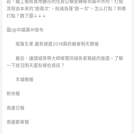
起，職工需將異地繳存的住房公積金轉移到廣州市的，打點
流程由本來的“跑兩次”，削減為僅“跑一次”。怎么打點？到哪
打點？戳下圖↓↓↓
圖/@中國廣州發布
尾盤生果.最新速遞2018廣府廟會明天開端
最后，讓讀城哥帶大師縱覽同城各家報紙的版面，了解
一下狀況明天還有哪些資訊？
羊城晚報
新快報
南邊日報
南邊都會報