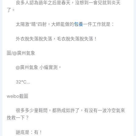
良多人認為過年之后是春天，沒想到一會兒就到炎天
了。
太陽激“晴”四射，大師能做的
包養
一件工作就是：
外衣脫失落脫失落，毛衣脫失落脫失落！
圖/@廣州氣象
@廣州氣象 小編實測，
32℃…
weibo截圖
很多多少童鞋問，都熱成如許了，有沒有一波冷空氣來
挽救一下？
謎底是：有！