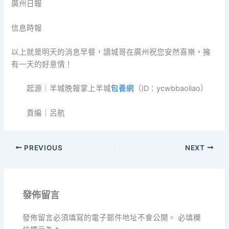
廣州日報
信息時報
以上就是明天的消息早餐，讀城哥在廣州祝您安然喜樂，擁
有一天的好意情！
起源｜羊城晚報掌上羊城
包養網
（ID：ycwbbaoliao）
責編｜呂航
PREVIOUS
NEXT
發佈留言
發佈留言必須填寫的電子郵件地址不會公開。
必填欄