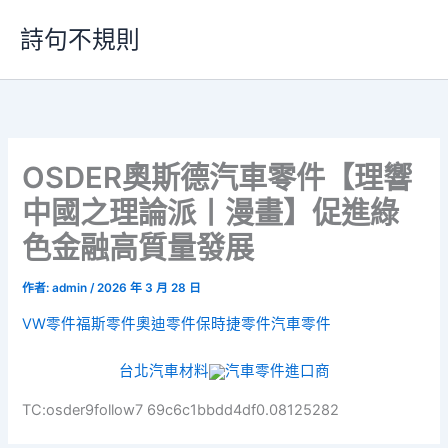
跳
詩句不規則
至
主
要
內
容
OSDER奧斯德汽車零件【理響
中國之理論派丨漫畫】促進綠
色金融高質量發展
作者:
admin
/
2026 年 3 月 28 日
VW零件
福斯零件
奧迪零件
保時捷零件
汽車零件
台北汽車材料
汽車零件進口商
TC:osder9follow7 69c6c1bbdd4df0.08125282