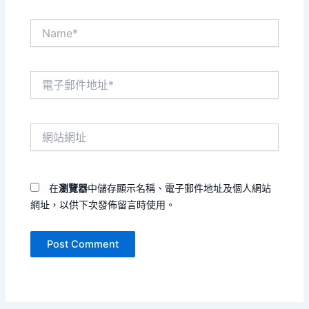
Name*
電
子
郵
件
網
地
站
址
網
*
址
在
瀏覽器
中儲存顯示名稱、電子郵件地址及個人網站
網址，以供下次發佈留言時使用。