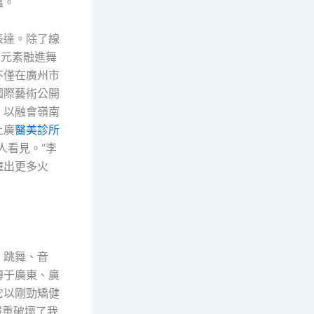
溫。
表達。除了線
宅
元素融進舞
不僅在廣州市
國際藝術公開
，以融會嶺南
上廣
醫美診所
人看見。”李
撞出更多火
、跳舞、音
傳于廣東、廣
它以剛勁矯健
嚴重破壞了我