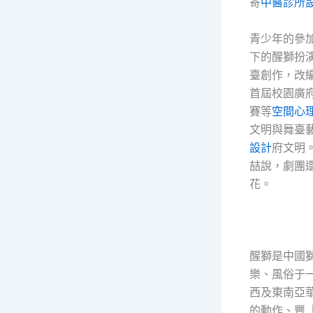
寄
中醫診所
青少年的參
下的醒獅扮
臺創作，改
首屆校園廣
賽等
空間心
文明與舞臺
設計
府文明
喆說，劇團
花。
醒獅是中國
樂、風俗于
西及東南亞
的動作、豐