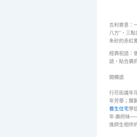
吉利寄意：一
八方”，三點
朱砂的赤紅
經典祝語：
語，貼合廣
開欄語
行花街識年
年芳華；醒
養生住宅
學
年·廣府味
逢師生相伴