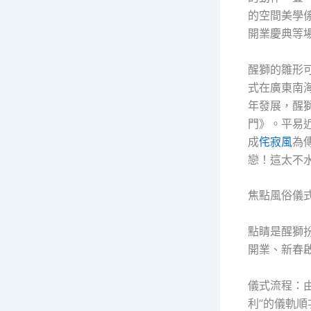
的空間美學
開業慶典等
醒獅的雛形
式在廣東南
年發展，醒
門》。平易
成
侘寂風
為
戀！這太不
焦點風俗儀
點睛是醒獅扮
開業、新春
儀式流程：
利”的儀軌順