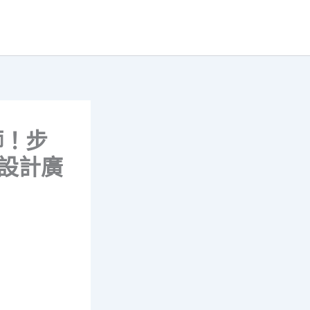
獅！步
修設計廣