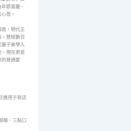
為年節喜慶、
素心愿。
嶺南，明代正
格。歷經數百
《量子美學入
動，現在更是
流的普通愛
廣泛應用于新店
眼睛、三點口