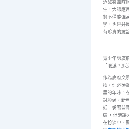
道醒獅團隊
生，大師應
獅不僅能強
學，也是并
有珍貴的友
青少年讓廣
「眼淚？那
作為廣府文
換。你必須
里的年味。
討彩頭，新
話，躲著普
處’，但能
在扮演中，