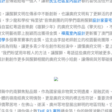
設計
意傳遞給每一個人，讓新
民生社區室內設計
春的喜悅加倍升
加，讓醒獅文明在傳承中不斷創新，也讓廣府文明有了更鮮活的
演，李少龍和學校“梅里號”音樂劇團的同學們還將醒獅
設計家豪
編自當紅粵語音樂劇《雄獅少年》的廣府文明作品《擎天柱》，
府文明藝術節上脫穎而出獲得金獎，
禪風室內設計
更斬獲了澳門
理學
多個專業賽事的金獎。這支由李喆老師創立的校園藝術團隊
藝術為特點，讓更多青少年在創作和扮演中，讀懂廣府文明、愛
。“我們盼望用年輕人的方法，讓醒獅、粵語這些廣府文明被更多
還計劃創作更多與醒獅相關的廣府文明小短劇，讓傳統與芳華碰
獅舞中的南獅焦點品類，作為國家級非物質文明遺產，是融武術
一體的嶺南經典文明情勢，更是廣府文明的標志性符號，重要流
華僑聚居地，在佛山、遂溪、廣州等地發展出鮮明的地區特點。
「牛先生！請你停止散
THE R3 寓所
播金箔！你的物質波動已經