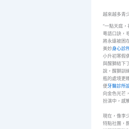
越來越多青
“一點天庭
粵語口訣，
將永遠被困
美妙
身心診
小升初寒假
與醒獅結下
說，醒獅訓
瓶的處境更
便
牙醫診所
向金色光芒
扮演中，感
現在，像李
特點社團，