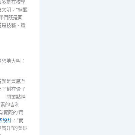
夜多是在校學
文明。“練醒
伴們既是同
僅是技藝，還
驚恐地大叫：
這就是質感互
起了刻在骨子
——開業點睛
樸素的吉利
有實際的‘用
宅設計
。”而
步高升”的美妙