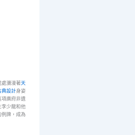
處處瀰漫著
天
古典設計
身姿
這項廣府非遺
生李少龍和他
的例牌，成為