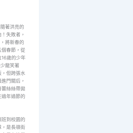
伴隨著洪亮的
始！失敗者，
間，將新春的
五個春節，從
16歲的少年
李少龍笑著
板，但跨張水
過進門關后，
將蕾絲絲帶拋
在過年過節的
訓班到校園的
隊，是長嶺街