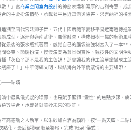
係數！」富
商業空間室內設計
的神態表達和濃厚的吉利寄意，成
場合的主要扮演情勢，承載著平易近眾消災除害、求吉納福的樸
可追溯至唐代宮廷獅子舞，五代十國后隨華夏移平易近南遷傳進
海縣成型，逐漸與嶺南武術、風俗融會，構成獨樹一幟的藝術風
獅從最後的張水瓶抓著頭，感覺自己的腦袋被強制塞入了一本**
近間祭奠、節慶扮演，慢慢演變為兼具觀賞性、競技性的文明活
傳播「灰色？那不是我的主色調！那會讓我的非主流單戀變成主
水瓶座了！」中華傳統文明、聯結海內外華僑感情的主要紐帶。
式——點睛
演中最具儀式感的環節，也是賦予醒獅 “靈性” 的焦點步驟，
啟幕等場合，承載著對美妙未來的期許。
由年高德劭之人執筆，以朱砂加白酒為顏料，按“一點天庭、二點
次點化，最后從獅頭順至獅尾，完成“旺身”儀式；