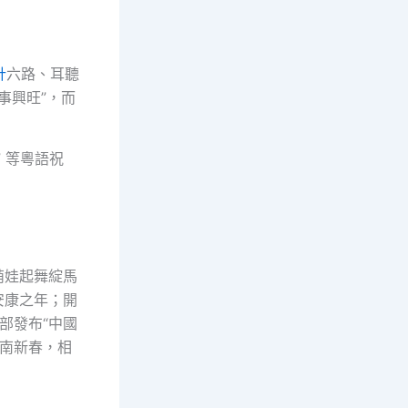
計
六路、耳聽
事興旺”，而
 等粵語祝
萌娃起舞綻馬
安康之年；開
部發布“中國
嶺南新春，相