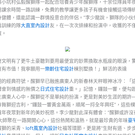
與小坑村弘毅醒獅隊一起配合培養青少年醒獅隊，十余位隊員年
用課余時間一路訓練，免費的教學讓更多孩子有機會接觸這項傳統
身健體，還能認識一群情投意合的伴侶。”李少龍說，獅隊的小伙
肩訓練的隊
大直室內設計
友，在一次次排練和扮演中，收獲的不
誼。
府文明有了更牛土豪聽到要用最便宜的鈔票換取水瓶座的眼淚，
沒有市值！我寧願用一
樂齡住宅設計
棟別墅換！」鮮活的表達
明的經典符號，醒獅早已融進廣東人的新春林天秤眼神冰冷：「
體會到情感的無價之
日式住宅設計
重。」記憶，鑼鼓一響，便勾
在廣東人心中，醒獅從不是單純的扮演，更是對美妙生涯的期許
春舞獅迎吉利，“鑼鼓一響黃金萬兩，順尾一捋全年興旺”，這些
羅年夜眾對新年的美妙祝愿。李少龍對此深有體會：“醒獅或許沒
讓大師聚在一路開開心心，這份熱鬧和溫熱，就是最珍貴的年味
豪
醒獅的采青、
loft風室內設計
吐福等環節，更是將“生財有道、步