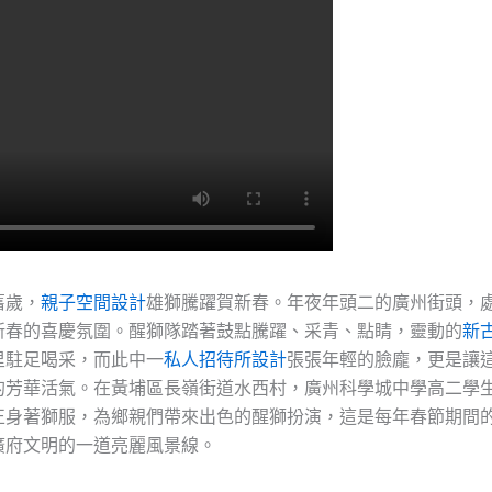
舊歲，
親子空間設計
雄獅騰躍賀新春。年夜年頭二的廣州街頭，
新春的喜慶氛圍。醒獅隊踏著鼓點騰躍、采青、點睛，靈動的
新
里駐足喝采，而此中一
私人招待所設計
張張年輕的臉龐，更是讓
的芳華活氣。在黃埔區長嶺街道水西村，廣州科學城中學高二學
正身著獅服，為鄉親們帶來出色的醒獅扮演，這是每年春節期間
廣府文明的一道亮麗風景線。