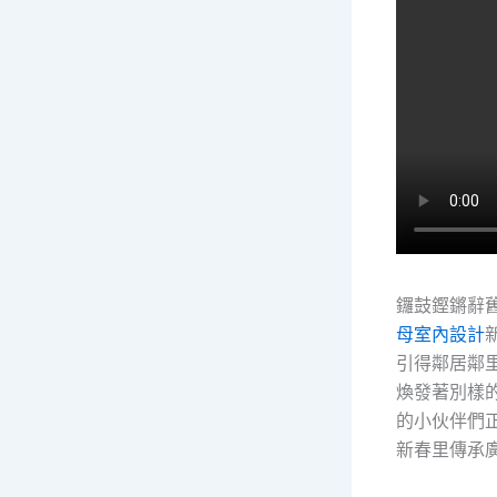
鑼鼓鏗鏘辭
母室內設計
引得鄰居鄰
煥發著別樣
的小伙伴們
新春里傳承