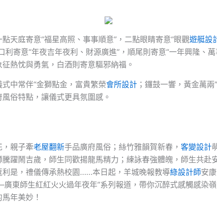
點天庭寄意“福星高照、事事順意”，二點眼睛寄意“眼觀
遊艇設
口利寄意“年夜吉年夜利、財源廣進”，順尾則寄意“一年興隆、萬
象征熱忱與勇氣，白酒則寄意驅邪納福。
儀式中常伴“金獅點金，富貴繁榮
會所設計
；鑼鼓一響，黃金萬兩”
府風俗特點，讓儀式更具氛圍感。
花，親子牽
老屋翻新
手品廣府風俗；絲竹雅韻賀新春，
客變設計
獅騰躍鬧吉歲，師生同歡揚龍馬精力；練詠春強體魄，師生共赴
逗利是，禮儀傳承熱校園……本日起，羊城晚報教導
綠設計師
安康
——廣東師生紅紅火火過年夜年”系列報道，帶你沉醉式感觸感染
的馬年美妙！