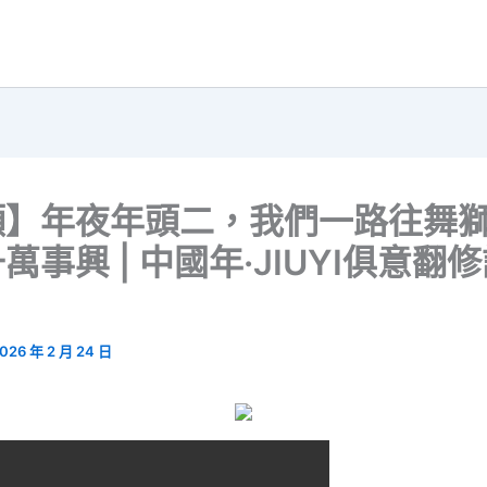
頻】年夜年頭二，我們一路往舞
萬事興 | 中國年·JIUYI俱意翻
026 年 2 月 24 日