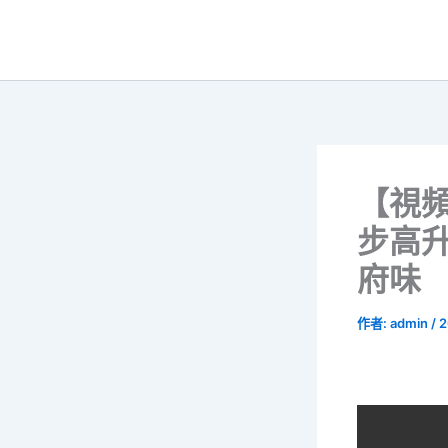
跳
至
主
要
內
容
【視
步高升
府味
作者:
admin
/
2