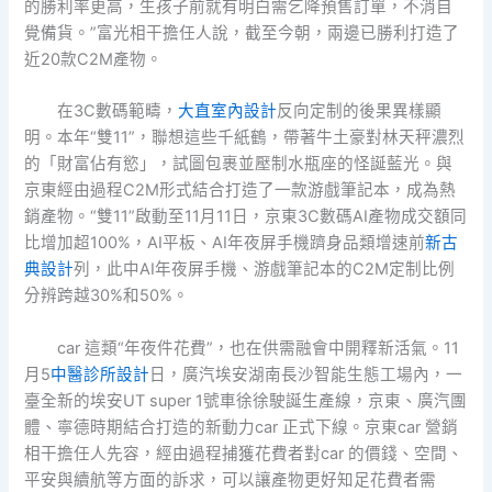
的勝利率更高，生孩子前就有明白需乞降預售訂單，不消自
覺備貨。”富光相干擔任人說，截至今朝，兩邊已勝利打造了
近20款C2M產物。
在3C數碼範疇，
大直室內設計
反向定制的後果異樣顯
明。本年“雙11”，聯想這些千紙鶴，帶著牛土豪對林天秤濃烈
的「財富佔有慾」，試圖包裹並壓制水瓶座的怪誕藍光。與
京東經由過程C2M形式結合打造了一款游戲筆記本，成為熱
銷產物。“雙11”啟動至11月11日，京東3C數碼AI產物成交額同
比增加超100%，AI平板、AI年夜屏手機躋身品類增速前
新古
典設計
列，此中AI年夜屏手機、游戲筆記本的C2M定制比例
分辨跨越30%和50%。
car 這類“年夜件花費”，也在供需融會中開釋新活氣。11
月5
中醫診所設計
日，廣汽埃安湖南長沙智能生態工場內，一
臺全新的埃安UT super 1號車徐徐駛誕生產線，京東、廣汽團
體、寧德時期結合打造的新動力car 正式下線。京東car 營銷
相干擔任人先容，經由過程捕獲花費者對car 的價錢、空間、
平安與續航等方面的訴求，可以讓產物更好知足花費者需