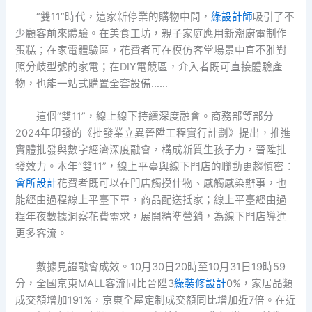
“雙11”時代，這家新停業的購物中間，
綠設計師
吸引了不
少顧客前來體驗。在美食工坊，親子家庭應用新潮廚電制作
蛋糕；在家電體驗區，花費者可在模仿客堂場景中直不雅對
照分歧型號的家電；在DIY電競區，介入者既可直接體驗產
物，也能一站式購置全套設備……
這個“雙11”，線上線下持續深度融會。商務部等部分
2024年印發的《批發業立異晉陞工程實行計劃》提出，推進
實體批發與數字經濟深度融會，構成新質生孩子力，晉陞批
發效力。本年“雙11”，線上平臺與線下門店的聯動更趨慎密：
會所設計
花費者既可以在門店觸摸什物、感觸感染辦事，也
能經由過程線上平臺下單，商品配送抵家；線上平臺經由過
程年夜數據洞察花費需求，展開精準營銷，為線下門店導進
更多客流。
數據見證融會成效。10月30日20時至10月31日19時59
分，全國京東MALL客流同比晉陞3
綠裝修設計
0%，家居品類
成交額增加191%，京東全屋定制成交額同比增加近7倍。在近