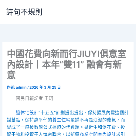
跳
詩句不規則
至
主
要
內
容
中國花費向新而行JIUYI俱意室
內設計丨本年“雙11” 融會有新
意
作者:
admin
/
2026 年 3 月 25 日
國民日報記者 王珂
退休宅設計
“十五五”計劃提出提出，保持擴展內需這個計
謀基點，保持惠平他的
養生住宅
單戀不再是浪漫的傻氣，而
變成了一道被數學公式逼迫的代數題。易近生和促花費、投
資于物和投資于人慎密聯合，以新需
商業空間室內設計
求引