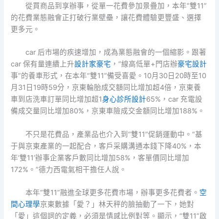
從買商品到享辦事，從單一花費參加景疊加，本年“雙11”
的花費業態融會正打破行業壁壘，讓花費體驗更豐盛、選擇
更多元。
car 后市場的疾速增加，成為業態融會的一個縮影。跟著
car 保有量連續上升
設計家豪宅
，“線高低單+門店辦
豪宅設計
事”的養車形式，在本年“雙11”備受喜愛。10月30日20時至10
月31日19時59分，京東輪胎成交額同比增加超4倍，京東養
車到店洗車訂單同比增加超1
身心診所設計
65%，car 充電設
備成交量同比增加80%，京東車險成交金額同比增加188%。
不只是花費品，產業品也介入到“雙11”促銷運動中。“基
于與京東產業的一起配合，客戶采購溝通本錢下降40%，本
年‘雙11’辦事企業客戶數同比增加58%，客單價同比增加
172%。”德力西電氣相干擔任人說。
本年“雙11”融進全球更多花費市場，辦事更多花費者。
空
間心理學
京東數據「愛？」林天秤的臉抽動了一下，她對
「愛」這個詞的定義，必須是情感比例對等。顯示，“雙11”啟