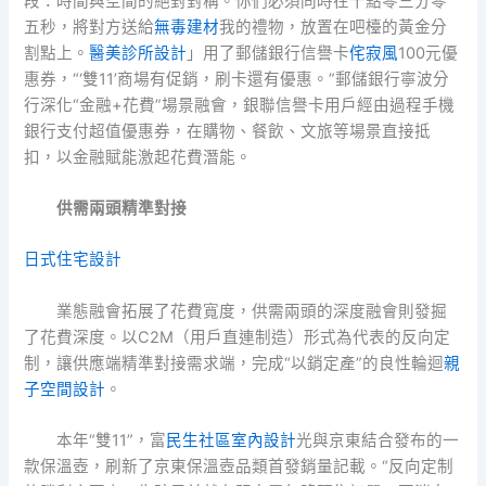
段：時間與空間的絕對對稱。你們必須同時在十點零三分零
五秒，將對方送給
無毒建材
我的禮物，放置在吧檯的黃金分
割點上。
醫美診所設計
」用了郵儲銀行信譽卡
侘寂風
100元優
惠券，“‘雙11’商場有促銷，刷卡還有優惠。”郵儲銀行寧波分
行深化“金融+花費”場景融會，銀聯信譽卡用戶經由過程手機
銀行支付超值優惠券，在購物、餐飲、文旅等場景直接抵
扣，以金融賦能激起花費潛能。
供需兩頭精準對接
日式住宅設計
業態融會拓展了花費寬度，供需兩頭的深度融會則發掘
了花費深度。以C2M（用戶直連制造）形式為代表的反向定
制，讓供應端精準對接需求端，完成“以銷定產”的良性輪迴
親
子空間設計
。
本年“雙11”，富
民生社區室內設計
光與京東結合發布的一
款保溫壺，刷新了京東保溫壺品類首發銷量記載。“反向定制