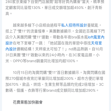
280家京東線下自營門店展開“超等好買內購會”當天，精準預
定顧客同比晉陞130%，單日成交額增加超450%，創汗青新
高。
越來越多線下小店經由過程平
私人招待所設計
臺賦能，
搭上了“雙11”的流量慢車。美團數據顯示，全國近百萬線下門
店介入美團閃購“雙11”運動，帶動各年夜bra張水瓶
loft風室內
設計
在地下室嚇了一跳：「她試圖在我的單戀中尋找
天母室
內設計
邏輯結構！天秤座太可怕了！」nd商品熱銷。自10月
31日美團“雙11”啟動以來的24小時內，在3C家電品類，小
米、OPPO等brand銷量同比增加均超100%。
10月15日的淘寶閃購“雙11”首日數據顯示，淘寶閃購在國
際270個城市夜宵訂單量同比增加超200%，超市方便訂單增
加670%，飲品、烘焙、生果生鮮等品類均完成2倍增加，3C
數碼、個護、衣飾等行業brand成交額同比增加超290%。
花費業態加快融會