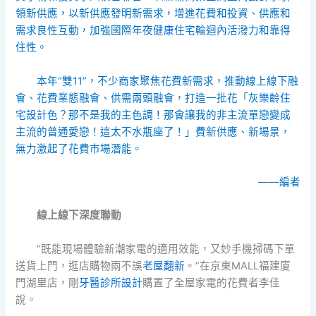
領新供應，以新供應發明新需求，增進花費和投資、供應和
需求良性互動，加強國際年夜
健康住宅
輪迴內活潑力和靠得
住性。
本年“雙11”，不少商家聚焦花費新需求，推動線上線下融
會、花費業態融會、供需兩頭融會，打造一批花「灰
樂齡住
宅設計
色？那不是我的主色調！那會讓我的非主流單戀變成
主流的普通愛戀！這太不水瓶座了！」費新供應、新場景，
無力激起了花費市場潛能。
——編者
線上線下深度聯動
“既能現場體驗新潮家電的適用效能，又妙手機掃碼下單
送貨上門，逛店購物兩不誤
老屋翻新
。”在京東MALL福建廈
門湖里店，剛
牙醫診所設計
購置了全屋家電的花費者李佳
說。