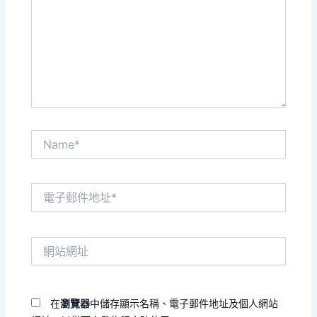
裡
輸
入
內
容...
Name*
電
子
郵
件
網
地
站
址
網
*
址
在
瀏覽器
中儲存顯示名稱、電子郵件地址及個人網站