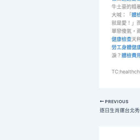
牛土豪的粗
大喊：「
體
就是愛！」
單戀傻氣，
健康檢查
天
勞工身體健
淚？
體檢費
TC:healthc
PREVIOUS
逐日生肖運台北秀