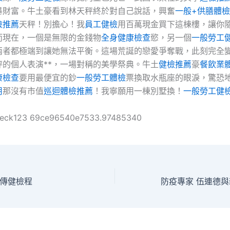
暴財富。牛土豪看到林天秤終於對自己說話，興奮
一般+供膳體檢
檢推薦
天秤！別擔心！我
員工健檢
用百萬現金買下這棟樓，讓你
而現在，一個是無限的金錢物
全身健康檢查
慾，另一個
一般勞工
兩者都極端到讓她無法平衡。這場荒誕的戀愛爭奪戰，此刻完全
秤的個人表演**，一場對稱的美學祭典。牛土
健檢推薦
豪
餐飲業
康檢查
要用最便宜的鈔
一般勞工體檢
票換取水瓶座的眼淚，驚恐
用
那沒有市值
巡迴體檢推薦
！我寧願用一棟別墅換！
一般勞工健
heck123 69ce96540e7533.97485340
傳健檢程