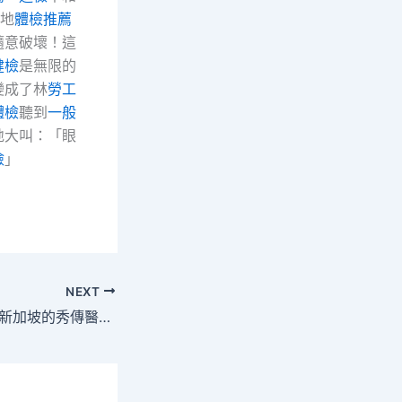
地
體檢推薦
隨意破壞！這
健檢
是無限的
變成了林
勞工
體檢
聽到
一般
地大叫：「眼
檢
」
NEXT
防疫專家 伍連德與新加坡的秀傳醫院健檢項目因緣