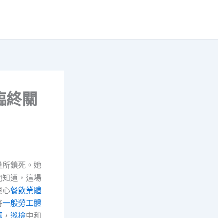
臨終關
量所鎖死。她
他知道，這場
與心
餐飲業體
將
一般勞工體
薦
，
巡檢
中和