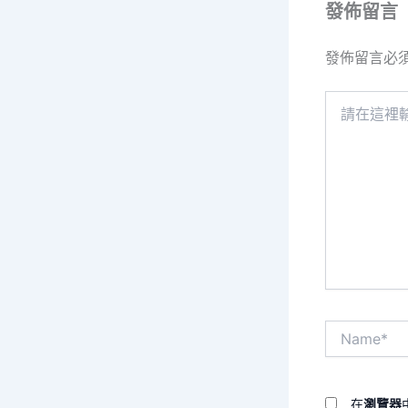
發佈留言
發佈留言必
請
在
這
裡
輸
入
內
容...
Name*
在
瀏覽器