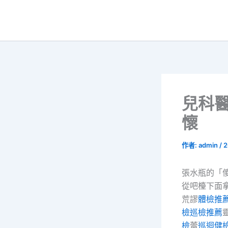
跳
至
主
要
內
容
兒科
懷
作者:
admin
/
2
張水瓶的「
從吧檯下面
荒謬
體檢推
檢
巡檢推薦
檢
蕾
巡迴健