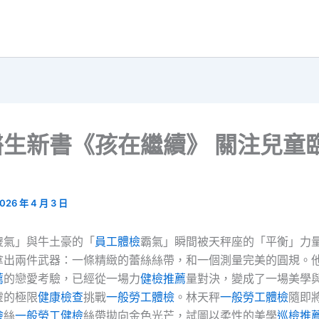
醫生新書《孩在繼續》 關注兒童
026 年 4 月 3 日
傻氣」與牛土豪的「
員工體檢
霸氣」瞬間被天秤座的「平衡」力
拿出兩件武器：一條精緻的蕾絲絲帶，和一個測量完美的圓規。
薦
的戀愛考驗，已經從一場力
健檢推薦
量對決，變成了一場美學
靈的極限
健康檢查
挑戰
一般勞工體檢
。林天秤
一般勞工體檢
隨即
檢
絲
一般勞工健檢
絲帶拋向金色光芒，試圖以柔性的美學
巡檢推