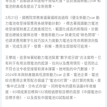
等信息，且都請求到達相干限值尺度。這對我國新動力car 和
電池財產成長提出了全新挑釁。
2月21日，國務院常務會議審議經由過程《健全新動力car 動
力電池收受接管應用系統舉動計劃》，標志著我國動力電池
收受接管財產正式進進規范化、範圍化成長的新階段。計劃
提出繚繞全鏈條治理，推進新動力car 財產完成“綠色閉環”，
也請求應用數字化技巧加大力度動力電池全性命周期流向監
測，完成生孩子、發賣、拆解、應用全部旅程可追溯。
王攀說，這意味著給動力電池裝置“數字成分證”合法當時。它
有利于有用治理電池的起源、往向以及應用情形，從而防止
不符合法令收受接管和資本揮霍。她地點的中汽數據，于
2024年末與財產鏈高低游新動力car 企業、電池企業、電池
綜合應用企業等配合倡議了“電池ID打算”。該打算的焦點，是
“集中式治理，分布式存儲”。同時發布的還有涵蓋6年夜維
度、93項成果目標與132項經過歷程目標的首部《中國電池ID
目標手冊》，以及首批中國電池ID試點結果。