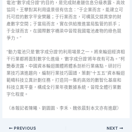
電池“數字成分證”的目的，是完成財產鏈信息分級表露、高效
協同。王攀對其利用遠景很有信念：“于企業而言，能建立可
托可控的數字平安樊籬；于行業而言，可構筑交錯貫穿的財
產數字空間；于當局而言，實在供給推進當局監管的抓手；
于全球而言，在國際數字橋梁中晉陞我國電池產物的綠色競
爭力。”
“動力電池只是‘數字成分證’的利用場景之一。將來輪迴經濟相
干行業都將面對數字化進級，‘數字成分證’將年夜有可為。”柯
艷春流露，中國資本輪迴團體將體系剖析行業痛點，研討行
業技巧演進趨向，編制行業技巧圖譜，策劃“十五五”資本輪迴
範疇科技立異計劃任務，打造同一集約高效的數智化基座和
科技立異平臺，構成全行業年夜數據系統，晉陞全體行業數
字化程度。
（本報記者陳曦、劉園園、李禾、魏依晨對本文亦有進獻）
PREVIOUS
NEXT