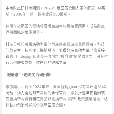
中商財產研討院猜測，2025年我國服役動力電池將達104萬
噸，2030年，這一數字或達350萬噸。
這般年夜範圍的電池報廢后該如何收受接管應用，成為財產
界需面臨的嚴重題目。
科技日報記者采訪動力電池財產鏈高低游企業運營者、科技
計劃專家、技巧辦事機構發明，要做好海量動力電池收受接
管應用，design和普及一套“數字成分證”是燃眉之急，將其推
行后也許會成為上述題目的破解之道。
“報廢潮”下的流向治理困難
數據顯示，截至2024年末，全國新動力car 保有量已達3140
萬輛，動力電池卸車量位列全球首位。跟著推進年夜範圍裝
備更換新的資料和花費品以舊換新的“兩新”政策連續落地，估
計動力電池將迎來年夜範圍服役潮。