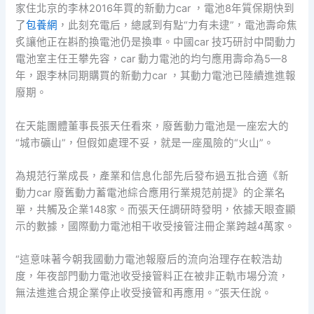
家住北京的李林2016年買的新動力car ，電池8年質保期快到
了
包養網
，此刻充電后，總感到有點“力有未逮”，電池壽命焦
炙讓他正在斟酌換電池仍是換車。中國car 技巧研討中間動力
電池室主任王攀先容，car 動力電池的均勻應用壽命為5—8
年，跟李林同期購買的新動力car ，其動力電池已陸續進進報
廢期。
在天能團體董事長張天任看來，廢舊動力電池是一座宏大的
“城市礦山”，但假如處理不妥，就是一座風險的“火山”。
為規范行業成長，產業和信息化部先后發布過五批合適《新
動力car 廢舊動力蓄電池綜合應用行業規范前提》的企業名
單，共觸及企業148家。而張天任調研時發明，依據天眼查顯
示的數據，國際動力電池相干收受接管注冊企業跨越4萬家。
“這意味著今朝我國動力電池報廢后的流向治理存在較浩劫
度，年夜部門動力電池收受接管料正在被非正軌市場分流，
無法進進合規企業停止收受接管和再應用。”張天任說。