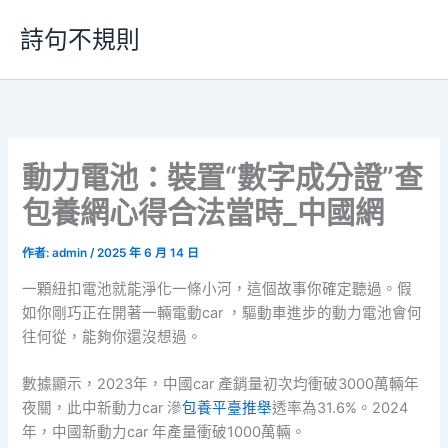
跳
詩句不規則
至
主
要
內
容
動力電池：裝置“數字成分證”查
包養網心得合法當時_中國網
作者:
admin
/
2025 年 6 月 14 日
一顆紐扣電池就能淨化一條小河，這個故事你確定聽過。假
如你剛巧正在開著一輛電動car ，驅動車進步的動力電池會何
往何從，能夠你還沒想過。
數據顯示，2023年，中國car 產銷量初次均衝破3000萬輛年
夜關，此中新動力car 滲
包養平臺推舉
透率為31.6%。2024
年，中國新動力car 年產量衝破1000萬輛。