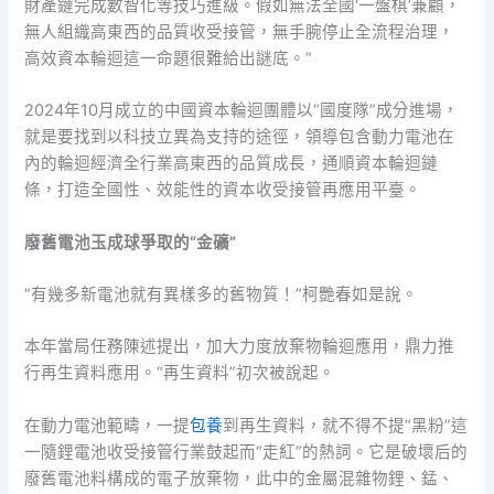
財產鏈完成數智化等技巧進級。假如無法全國‘一盤棋’兼顧，
無人組織高東西的品質收受接管，無手腕停止全流程治理，
高效資本輪迴這一命題很難給出謎底。”
2024年10月成立的中國資本輪迴團體以“國度隊”成分進場，
就是要找到以科技立異為支持的途徑，領導包含動力電池在
內的輪迴經濟全行業高東西的品質成長，通順資本輪迴鏈
條，打造全國性、效能性的資本收受接管再應用平臺。
廢舊電池玉成球爭取的“金礦”
“有幾多新電池就有異樣多的舊物質！”柯艷春如是說。
本年當局任務陳述提出，加大力度放棄物輪迴應用，鼎力推
行再生資料應用。“再生資料”初次被說起。
在動力電池範疇，一提
包養
到再生資料，就不得不提“黑粉”這
一隨鋰電池收受接管行業鼓起而“走紅”的熱詞。它是破壞后的
廢舊電池料構成的電子放棄物，此中的金屬混雜物鋰、錳、