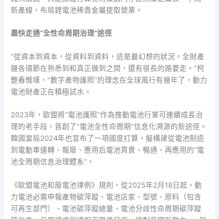
新產線，布局鋰電池稀貴金屬提取營業。
盡快走通“全性命周期治理”途徑
“從資本到資本，從資料到資料，這是最幻想的狀況。全財產
鏈各環節在熟悉到和真正做到之間，還有很長的路要走。”柯
艷春慨嘆，“數字產物護照”的理念在全球風行有幾年了，動力
電池財產正在積極試水。
2023年，歐盟將“電池護照”作為推動電池行業可連續成長治
理的老手段，首創了“電池全性命周期”信息化溯源的新途徑。
韓國當局2024年也宣布了一項國度打算，擬構建從電池制造
到電動車運轉、報廢、應用后電池買賣、暢通、再應用的“電
池全周期信息治理體系”。
《歐盟電池和廢電池律例》規則，從2025年2月18日起，動
力電池必需申報產物碳萍蹤、電池店家、型號、原料（包含
可再生部門）、電池碳萍蹤總量、電池分歧性命周期碳萍蹤