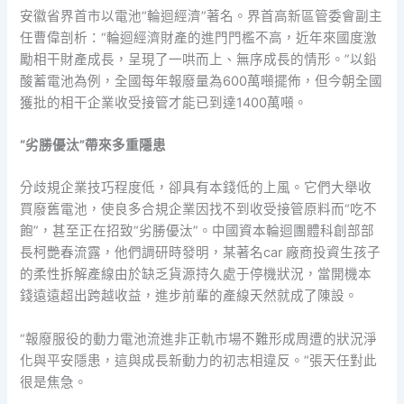
安徽省界首市以電池“輪迴經濟”著名。界首高新區管委會副主
任曹偉剖析：“輪迴經濟財產的進門門檻不高，近年來國度激
勵相干財產成長，呈現了一哄而上、無序成長的情形。”以鉛
酸蓄電池為例，全國每年報廢量為600萬噸擺佈，但今朝全國
獲批的相干企業收受接管才能已到達1400萬噸。
“劣勝優汰”帶來多重隱患
分歧規企業技巧程度低，卻具有本錢低的上風。它們大舉收
買廢舊電池，使良多合規企業因找不到收受接管原料而“吃不
飽”，甚至正在招致“劣勝優汰”。中國資本輪迴團體科創部部
長柯艷春流露，他們調研時發明，某著名car 廠商投資生孩子
的柔性拆解產線由於缺乏貨源持久處于停機狀況，當開機本
錢遠遠超出跨越收益，進步前輩的產線天然就成了陳設。
“報廢服役的動力電池流進非正軌市場不難形成周遭的狀況淨
化與平安隱患，這與成長新動力的初志相違反。”張天任對此
很是焦急。