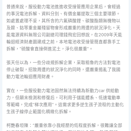
普通來說，服役動力電池進進收受接管應用企業后，會經過
的事況電池拆解、資料分別、有價金屬提取三個主要環節。
如處置處理不妥，其所含的六氟磷酸鋰、碳酸酯類無機物以
及鎳、鈷等重金屬殘留物會形成嚴重的周遭的狀況淨化。天
能電源資料無限公司副總司理錢飛宏回想說，在2009年天能
輪迴經濟財產園建成之前，本地電池收受接管簡直都靠手工
拆解，“硫酸會直接倒進泥土，淨化很嚴重”。
張天任以為，一些分歧規拆解企業，采取粗魯的方法對電池
停止破裂，招致周遭的狀況淨化的同時，還嚴重搗亂了我國
動力電池輪迴應用財產。
實在，一些服役動力電池固然無法持續為新動力car 供給動
力，但顛末檢測和修復后，可利用于儲能體系、低速電動車
等範疇，完成“梯次應用”。這需求更多逆生孩子流程的主動化
生孩子線停止範圍化精緻化拆解。
柯艷春坦陳：“嚴重依靠小我經歷的低程度拆解，很難讓全部