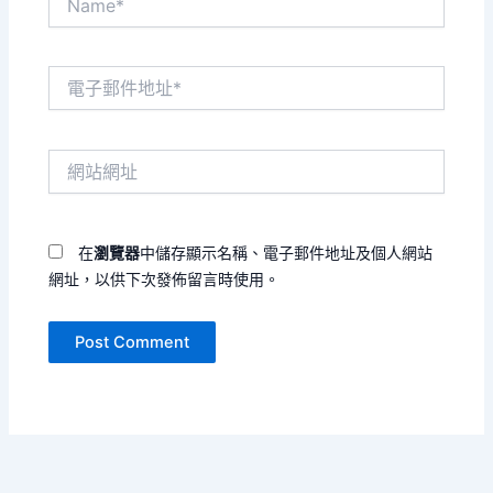
電
子
郵
件
網
地
站
址
網
*
址
在
瀏覽器
中儲存顯示名稱、電子郵件地址及個人網站
網址，以供下次發佈留言時使用。