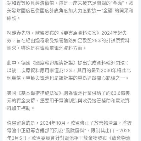
鈷和鎳等極具經濟價值。這是一座未被充足開闢的“金礦”，歐
美發財國度已從國度計謀角度加大力度對這一“金礦”的開采和
維護。
柯艷春先容，歐盟發布的《要害原資料法案》2024年起失
效，旨在經由過程收受接管道路知足歐盟25%的計謀原資料
需求，特殊是在電動車電池資料方面。
此中，德國《國度輪迴經濟計謀》提出完成資料輪迴閉環：
以後二次原資料應用率僅為13%，其目的是到2030年將此比
例翻倍。車輛與電池也是該計謀的重點追蹤關心範疇之一。
美國《基本舉措措施法案》則為電池行業供給了約63.6億美
元的資金支撐，重要用于電池制造與收受接管補助和電池資
料加工補助。
值得留意的是，2024年10月，歐盟修正了放棄物清單，將鋰
電池中正極等含鋰部門列為“風險廢料”，限制其出口。2025
年3月5日，歐盟委員會針對電池相干放棄物發布《放棄物清