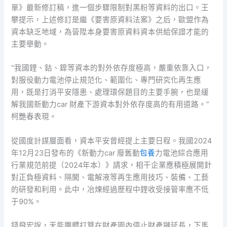
單》最新修訂稿，進一個步驟限制對黑粉等資料的出口。王
攀提示，上述修訂是繼《要害原資料法案》之后，歐盟作為
資本缺乏地域，為晉陞本身要害原資料資本供給保證才能的
主要舉動。
“我國鋰、鈷、鎳等資本的對外依存度極高，嚴重依靠入口，
對服役動力電池停止規范化、範圍化、專門研究化再生應
用，既是打消平安隱患、處理環保題目的主要手腕，也是緩
解我國新動力car 財產下游資本對外依存度高的有用道路。”
柯艷春表現。
從國度計謀層面看，資本平安曾經提上主要日程。我國2024
年12月23日發布的《新動力car 廢舊動
包養
力電池綜合應用
行業規范前提（2024年本）》請求，相干企業應積極展開針
對正負極資料、隔閡、電解液等再生應用技巧、裝備、工藝
的研發和利用。此中，冶煉經過歷程中鋰收受接管率應不低
于90%。
錢飛宏說，天能團體打算在財產園內停止財產鏈延長，下馬