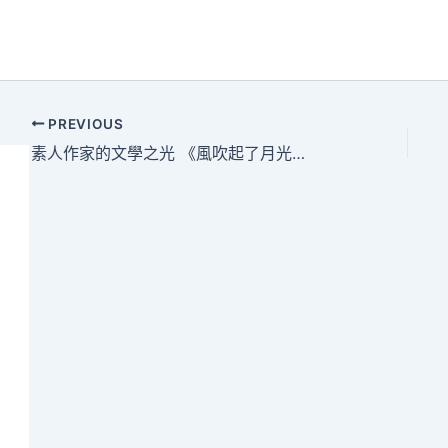
PREVIOUS
素人作家的文學之光 《風吹起了月光》舊書分專包養送朋友會舉行