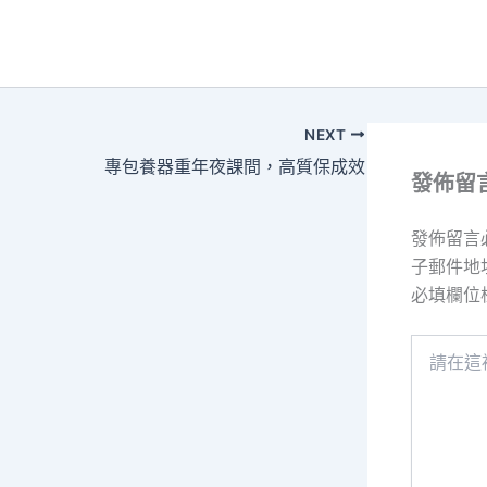
NEXT
專包養器重年夜課間，高質保成效
發佈留
發佈留言
子郵件地
必填欄位
請
在
這
裡
輸
入
內