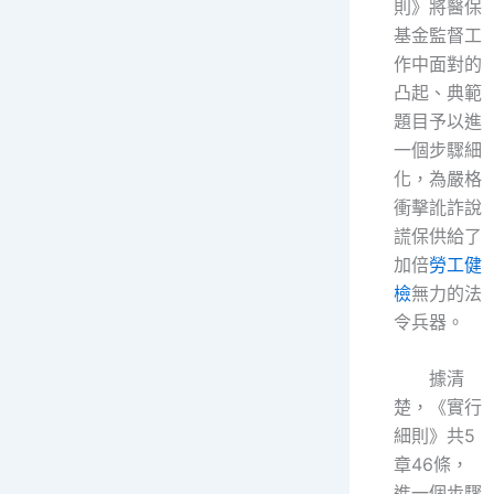
則》將醫保
基金監督工
作中面對的
凸起、典範
題目予以進
一個步驟細
化，為嚴格
衝擊訛詐說
謊保供給了
加倍
勞工健
檢
無力的法
令兵器。
據清
楚，《實行
細則》共5
章46條，
進一個步驟