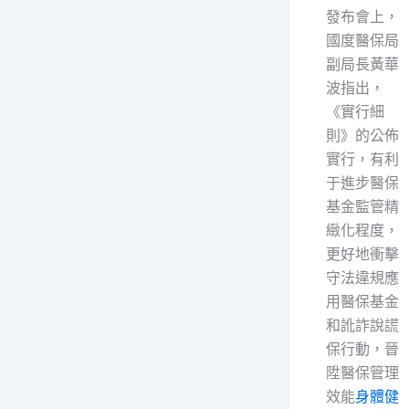
發布會上，
國度醫保局
副局長黃華
波指出，
《實行細
則》的公佈
實行，有利
于進步醫保
基金監管精
緻化程度，
更好地衝擊
守法違規應
用醫保基金
和訛詐說謊
保行動，晉
陞醫保管理
效能
身體健