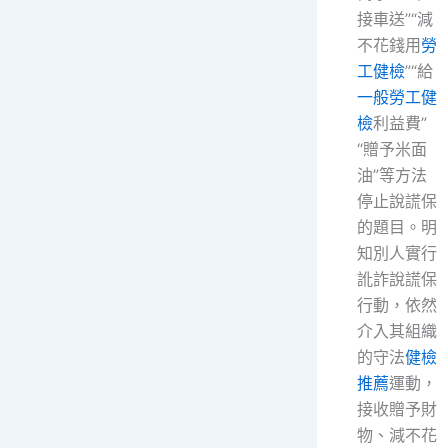
接車送”“減
不花錢用
勞
工健檢
”“給
一般勞工健
檢
利益費”
“贈予米面
油”等方法
停止說謊保
的題目。明
知別人實行
訛詐說謊保
行動，依然
介入其組織
的守法
健檢
推薦
運動，
接收贈予財
物、減不花