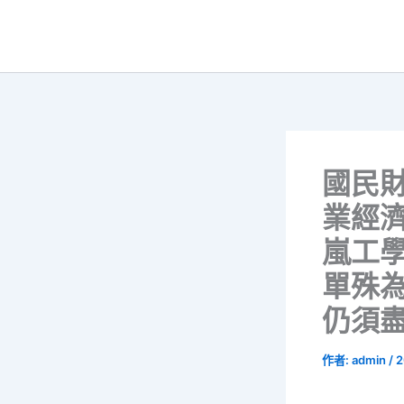
跳
至
主
要
內
容
國民
業經
嵐工
單殊
仍須
作者:
admin
/
2