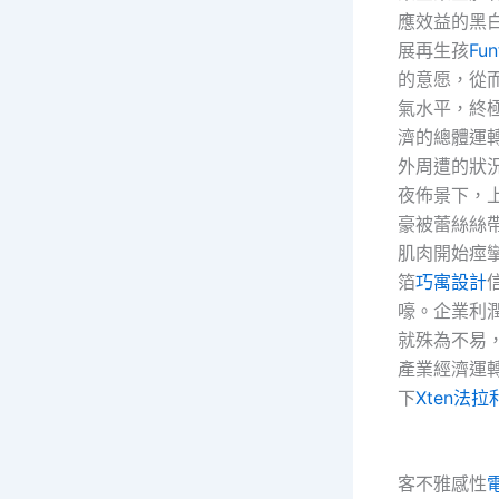
應效益的黑
展再生孩
Fu
的意愿，從
氣水平，終
濟的總體運
外周遭的狀
夜佈景下，
豪被蕾絲絲
肌肉開始痙
箔
巧寓設計
嚎。企業利
就殊為不易
產業經濟運
下
Xten法拉
客不雅感性