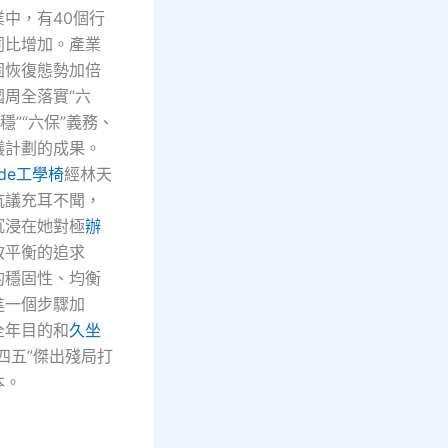
中，有40個行
同比增加。產業
固恢復態勢加倍
周全落實“六
穩”“六保”義務、
議計劃的成果。
ade工學椅
經林天
抗議充耳不聞，
沉浸在她對極
辦
致平衡的追求
的穩固性、均衡
進一個步驟加
全年目的和
久坐
十四五”傑出殘局打
本。