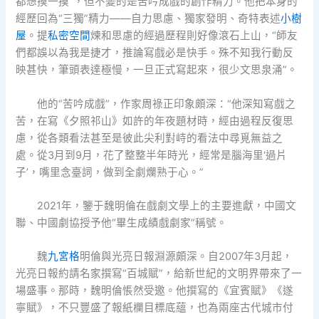
都想摸一摸”，但不變的是苦吟成戲的創作精力。他把本身的
經歷回為“三獨”精力——自力思慮、獨家發明、奇特表述
小樹
屋
。提
私密空間
煉和思慮的經過歷程則好像滾石上山，“師友
們都誤以為我是捷才，推論寫戲必是快手。殊不知我行動反
映甚快，筆頭表達極慢，一旦正式寫起來，很少文思泉涌”。
他的“苦吟成戲”，作家周祿正印象頗深：“他深知寫戲之
苦，在寫《夕照祁山》如許的年夜題材時，經由過程反復思
慮，從各類看法甚至是彼此尖利對峙的看法中尋覓無益之
處。從3月到9月，花了整整半年時光，經常是腦海里‘過片
子’，嘴里念臺詞，做到全劇爛熟于心。”
2021年，鑒于魏明倫在戲劇文學上的主要進獻，中國文
聯、中國劇協授予他“畢生成績戲劇家”稱號。
魏
九宮格
明倫與光亮日報淵源頗深。自2007年3月起，
光亮日報約請名家撰寫“百城賦”，給新世紀的文明界帶來了一
場盛事。那時，魏明倫悵然受邀。他撰寫的《宜賓賦》《遂
寧賦》，不只豐盛了報紙欄目標底蘊，也為兩座古代城市付