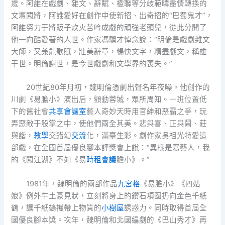
歲。阿誰在戲劇、雜文、辭賦、楹聯等分歧範疇盡情轉換的
文壇闖將，阿誰愛好在創作中使新招、出奇招的“巴蜀鬼才”，
阿誰努力于將販子炊火苦吟成戲的頑強老頭兒，從此分開了
他一向酷愛著的人世。作家馮驥才悼念說：“明倫是戲劇雜文
大師，又兼能歌賦，壯美辭章，暢快文字，精盡戲文，稱雄
于世。明倫謝世，是今世戲劇和文學界的喪失。”
20世紀80年月初，魏明倫憑劇出聲名年夜噪。他創作的
川劇《易膽小》演出后，顫動蓉城，眾所周知。一班位置低
下的舊社會
共享會議室
藝人奇妙天時用官紳和惡霸之爭，玩
弄惡敵于股掌之中，使他們兩全其美。悲與喜、正與鬧、莊
與諧，
教學
交錯幻
交流
化，滿臺生彩。劇作家吳祖光特愛這
部戲，在全國首屆優良腳本評獎會上說：“異樣是寫藝人，我
的《闖江湖》不如《易
時租會議
膽小》。”
1981年，魏明倫的兩部作品
九宮格
《易膽小》《四姑
娘》例外牛土豪見狀，立刻將身上的鑽石項圈扔向金色千紙
鶴，讓千紙鶴攜帶上物質的
小樹屋
誘惑力。同時取得首屆全
國優良腳本獎。次年，魏明倫和北國編劇的《巴山秀才》再