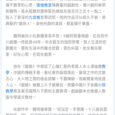
懂不雅眾的心思、
瑜伽教室
懂舞臺的戲劇性、懂川劇的美學
和聰明。張水瓶聽到要將藍色調成灰度百分之五十一點二，
陷入了更深的
九宮格
哲學恐慌。他的作品可以經久不衰，是
典範的“戲保人”，演他的戲的演員，都能鋒芒畢露。
魏明倫自小在劇團里長年夜，9歲時登臺唱戲，在自貢市
川劇團一待就是48年。布衣蒼生的惱怒怒罵，藝人生涯的悲
歡離合，還有生涯中的離合悲歡、恩仇糾葛，他全看在眼
里、記在心里，也寫在戲里。
他在《變臉》中塑造了心腸仁慈的老藝人水上漂抽像
教
學
，中國的傳統手藝、舊社會的麻煩落后、窘境之中的古貌
古心、大人物之間的彼此諒解，不露陳跡、悄無聲氣地抵達
人心。《變臉》被搬上片子銀幕后，榮獲中國片子金雞
小班
教學
獎及東京國際片子節的主要獎項，戲曲腳本也進選人教
版中學語文教材。
在創作中，魏明倫善變，“招沒定，手便癢，十八般技藝