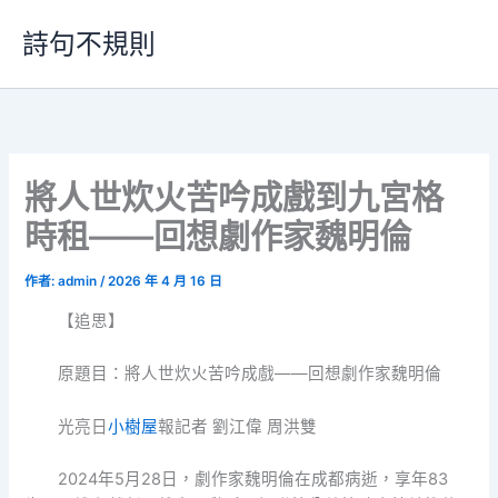
跳
詩句不規則
至
主
要
內
容
將人世炊火苦吟成戲到九宮格
時租——回想劇作家魏明倫
作者:
admin
/
2026 年 4 月 16 日
【追思】
原題目：將人世炊火苦吟成戲——回想劇作家魏明倫
光亮日
小樹屋
報記者 劉江偉 周洪雙
2024年5月28日，劇作家魏明倫在成都病逝，享年83