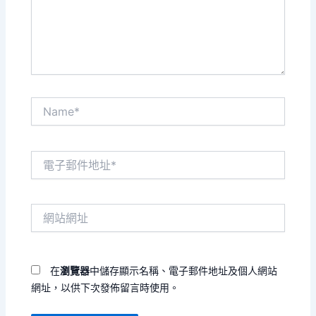
內
容...
Name*
電
子
郵
件
網
地
站
址
網
*
址
在
瀏覽器
中儲存顯示名稱、電子郵件地址及個人網站
網址，以供下次發佈留言時使用。