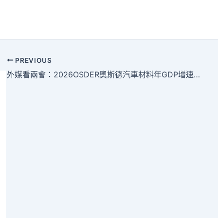
PREVIOUS
外媒看兩會：2026OSDER奧斯德汽車材料年GDP增速目標彰顯中國高質量發展信念