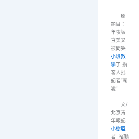
原
題目：
年夜坂
直美又
被問哭
小班教
學
了 掮
客人批
記者“霸
凌”
文/
北京青
年報記
小樹屋
者 褚鵬