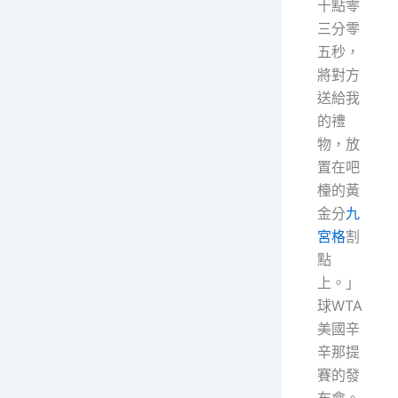
十點零
三分零
五秒，
將對方
送給我
的禮
物，放
置在吧
檯的黃
金分
九
宮格
割
點
上。」
球WTA
美國辛
辛那提
賽的發
布會。