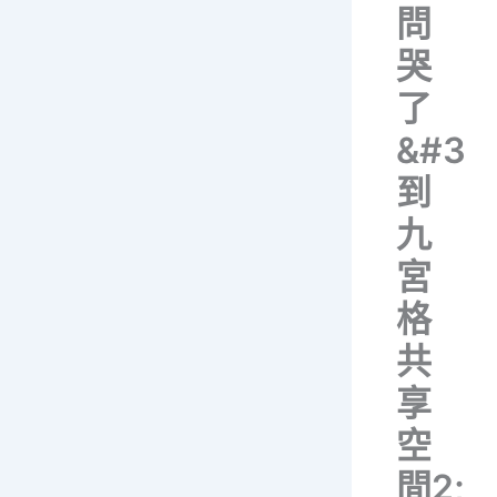
問
哭
了
&#3
到
九
宮
格
共
享
空
間2;