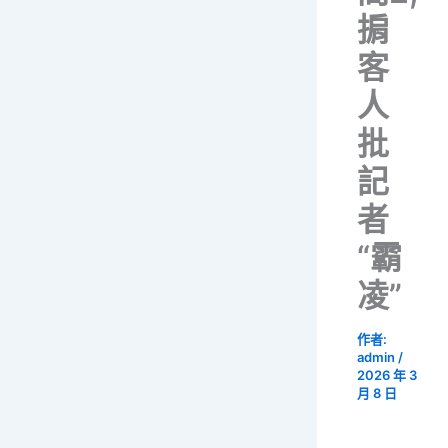
掮
客
人
批
記
者
“霸
凌”
作者:
admin
/
2026 年 3
月 8 日