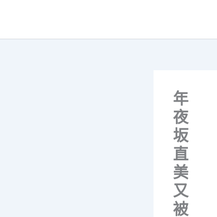
跳
至
主
要
內
容
年
夜
坂
直
美
又
被