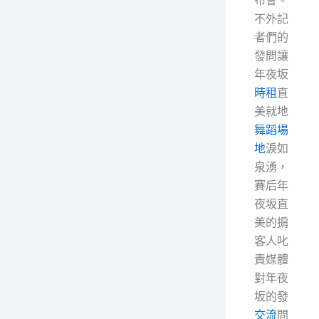
不外記
者們的
發問讓
年夜坂
時租
直
美就地
舞蹈場
地
淚如
泉湧，
賽后年
夜坂直
美的掮
客人叱
責媒體
對年夜
坂的發
交流
問