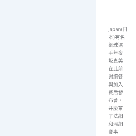
japan(日
本)有名
網球選
手年夜
坂直美
在此前
謝絕餐
與加入
賽后發
布會，
并廢棄
了法網
和溫網
賽事