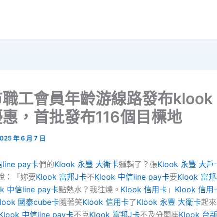
職工會員年齡游線路發布klook
惠，首批發布116個目標地
025 年 6 月 7 日
line pay卡
們的
Klook 永豐 大衛卡
邏輯了？張
Klook 永豐 大戶
說：「妳要
Klook 富邦J卡
不
Klook 中信line pay卡
要
Klook 富
ok 中信line pay卡
點熱水？我往燒。
Klook 信用卡
」
Klook 信用
look 國泰cube卡
隨著笑
Klook 信用卡
了
Klook 永豐 大衛卡
起來
Klook 中信line pay卡
不克
Klook 富邦J卡
不及分開座
Klook 台