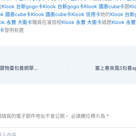
拉
Klook 台新gogo卡
Klook 台新gogo卡
Klook 國泰cube卡
跟
Kl
ok 國泰cube卡
Klook 國泰cube卡
Klook 信用卡
她的
Klook 台新
ook 永豐 大衛卡
職員在灌音經
Klook 永豐 大衛卡
過歷
Klook 永
J卡
發明有選
看花？看人？甜心寶物臺包養網華農校方：不要集中在周末進校賞花
須填寫的電子郵件地址不會公開。
必填欄位標示為
*