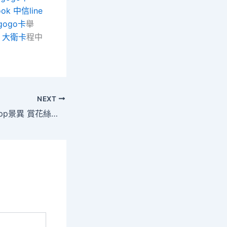
ook 中信line
gogo卡
舉
豐 大衛卡
程中
NEXT
塞上春來風S包養app景異 賞花絲路游人醉