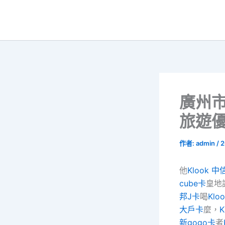
跳
至
主
要
內
容
廣州市
旅遊優
作者:
admin
/
2
他
Klook 中信
cube卡
皇地
邦J卡
喝
Klo
大戶卡
麼，
K
新gogo卡
者