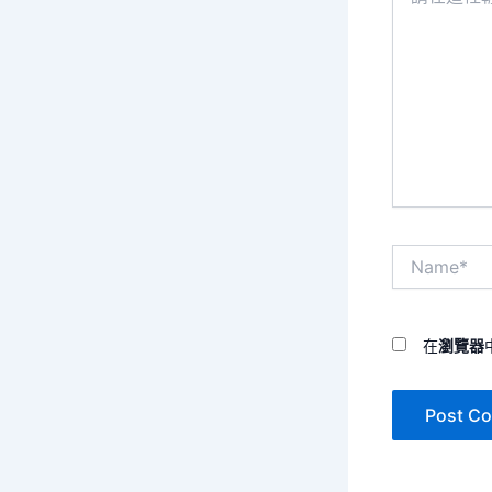
這
裡
輸
入
內
容...
Name*
在
瀏覽器