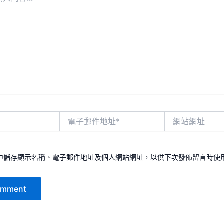
電
網
子
站
郵
網
件
址
地
中儲存顯示名稱、電子郵件地址及個人網站網址，以供下次發佈留言時使
址
*