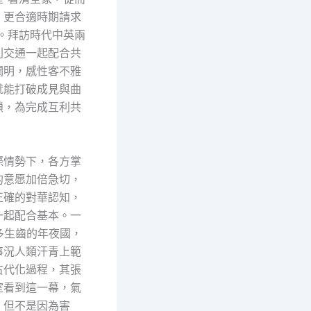
、更合適時期請求
”。拜訪時代中英兩
列交通一起配合共
闡明，感性客不雅
就能打破成見與曲
鎖，為完成互利共
。
際情勢下，各方掌
的意愿加倍急切，
正確的對華認知，
一起配合基本。一
多生齒的年夜國，
事況人類汗青上範
古代化過程，其張
室看到這一幕，氣
，但不是因為害