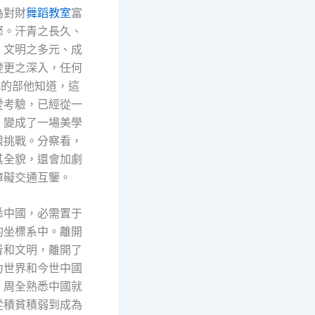
為對財
舞蹈教室
富
怒。汗青之長久、
、文明之多元、成
變更之深入，任何
式的部他知道，這
愛考驗，已經從一
，變成了一場美學
限挑戰。分察看，
其全貌，還會加劇
障礙交通互鑒。
悉中國，必需置于
的坐標系中。離開
青和文明，離開了
力世界和今世中國
，周全熟悉中國就
從積貧積弱到成為