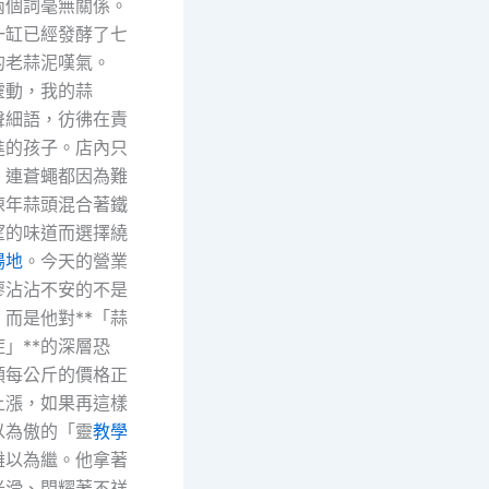
兩個詞毫無關係。
一缸已經發酵了七
的老蒜泥嘆氣。
靈動，我的蒜
聲細語，彷彿在責
進的孩子。店內只
，連蒼蠅都因為難
陳年蒜頭混合著鐵
望的味道而選擇繞
場地
。今天的營業
廖沾沾不安的不是
而是他對**「蒜
」**的深層恐
頭每公斤的價格正
上漲，如果再這樣
以為傲的「靈
教學
難以為繼。他拿著
光滑、閃耀著不祥