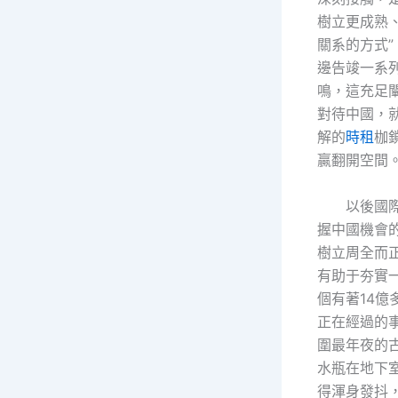
樹立更成熟
關系的方式
邊告竣一系
鳴，這充足
對待中國，
解的
時租
枷
贏翻開空間
以後國
握中國機會
樹立周全而
有助于夯實
個有著14億
正在經過的
圍最年夜的
水瓶在地下
得渾身發抖