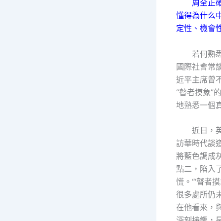
周全正
懂得為什么
定性、機會
若何熟
國際社會常
近平主席曾
“瞽者摸象”
地熟悉一個
近日，
訪華時代談
將藍色調成
點二，陷入
慌。“‘瞽者
很多處所仍
在他看來，
深刻接觸，