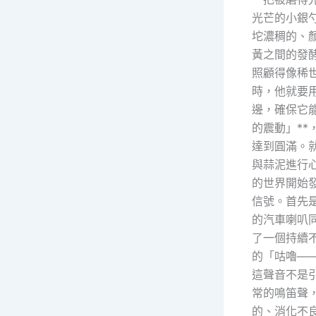
光芒的小銀
坨濃稠的、
黃之間的發
照顧得像稀
時，他就要
邊，確保它能
的震動」**
達到圓滿。
與蒜泥進行
的世界開始
信號。首先
的汽車喇叭
了一個持續
的「咕嚕—
這聲音不是
常的鳴笛聲
的、消化不