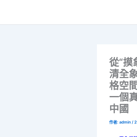
跳
至
主
要
內
容
從“摸
清全象
格空
一個
中國
作者:
admin
/
2