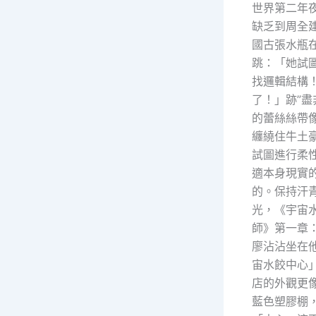
世界第二年
缺乏到周全
國古張水瓶
跳：「她試
找邏輯結構
了！」跡”
的蕾絲絲帶
纏繞住牛土
試圖進行柔
適本身現實
的。保持汗
光，《宇宙
師》第一章
廖沾沾坐在
宙水餃中心
店的外觀更
藍色塑膠棚