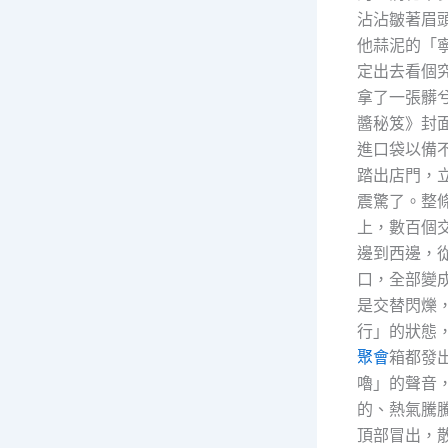
沾沾皺著眉
他蒜泥的「
定出去看個
拿了一張髒
醬秘笈》封
進口袋以備
踏出店門，
震驚了。整
上，數百個
邊到西邊，
口，全部變
是交替閃爍
行」的狀態
聚會
箱都發
嚕」的聲音
的、熱氣騰
頂部冒出，