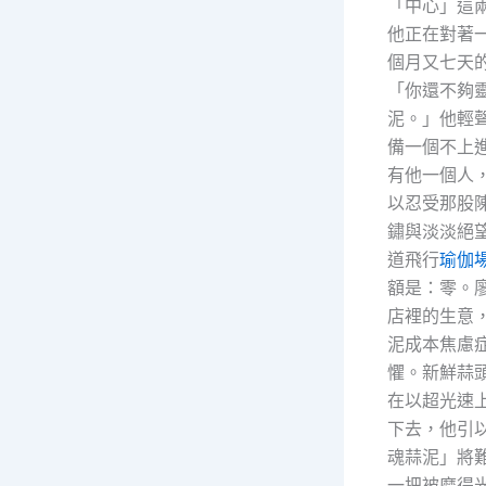
「中心」這
他正在對著
個月又七天
「你還不夠
泥。」他輕
備一個不上
有他一個人
以忍受那股
鏽與淡淡絕
道飛行
瑜伽
額是：零。
店裡的生意，
泥成本焦慮症
懼。新鮮蒜
在以超光速
下去，他引
魂蒜泥」將
一把被磨得