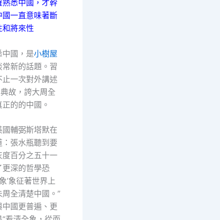
確熟悉中國，才幹
中國一直意味著斷
性和將來性
悉中國，是
小樹屋
談常新的話題。習
不止一次對外講述
的典故，誇大周全
真正的的中國。
英國輔弼斯塔默在
道：張水瓶聽到要
灰度百分之五十一
了更深的哲學恐
摸象’象征著世界上
未周全清楚中國。”
與中國更普遍、更
是“看清全象，從而