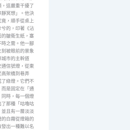
頭，這嚴重干擾了
寧靜冥想」。他決
究竟，順手從桌上
兮兮的，印著《沾
面的皺衛生紙，塞
不時之需。他一腳
立刻被眼前的景象
條城市的主幹道
交通信號燈，從東
從高架橋到巷弄
成了綠燈。它們不
，而是固定在「通
，同時，每一個燈
出了那種「咕嚕咕
，並且有一層淡淡
騰的白霧從燈箱的
散發出一種難以名