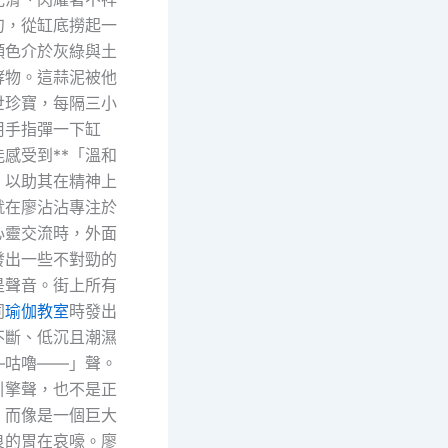
勺，從缸底撈起一
顏色介於灰綠與土
酵物。這蒜泥被他
世珍寶，每隔三小
用手指彈一下缸
感受到**「溫和
，以助其在精神上
就在廖沾沾專注於
心靈交流時，外面
發出一些不對勁的
是聲音。街上所有
同
瑜伽教室
時發出
不斷、低沉且潮濕
—咕嚕——」聲。
引擎聲，也不是正
，而像是一個巨大
良的胃在哀嚎。廖