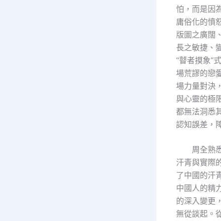
怕，而是因
庸俗化的憤
版圖之廣闊
長之敏捷、
“瞽者摸象”
場荒謬的戀
場力量對決
與心靈的極
都無法洞悉
認知誤差，
周全熟
汗青與實際
了中國的汗
中國人的精
的深入變更
無從談起。