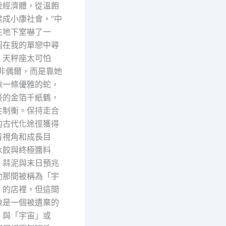
夜經濟體，從溫飽
建成小康社會，“中
在地下室嚇了一
圖在我的單戀中尋
！天秤座太可怕
盡非偶爾，而是靠她
像一條優雅的蛇，
豪的金箔千紙鶴，
性制衡。保持走合
的古代化途徑獲得
青視角和成長目
水餃與終極醬料
：蒜泥與末日預兆
他那間被稱為「宇
」的店裡，但這間
像是一個被遺棄的
，與「宇宙」或