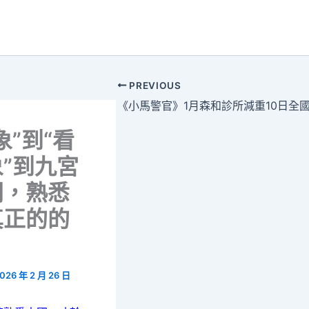
PREVIOUS
《小馬警官》1月森和診所減重10日全
象”到“看
”到九宮
間，熟悉
真正的的
026 年 2 月 26 日