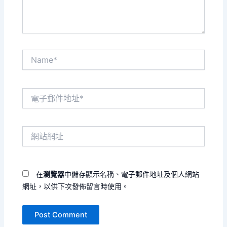
Name*
電
子
郵
件
網
地
站
址
網
*
址
在
瀏覽器
中儲存顯示名稱、電子郵件地址及個人網站
網址，以供下次發佈留言時使用。