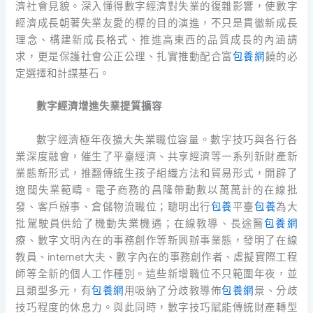
濟社會見貌。深入懂得數字經濟對失業的復雜影響，使數字
經濟成長朝著失業友愛的標的目的演進，不只是貫徹新成長
理念、構建新成長格式、推進高東西的品質成長的內涵請
求，更是保護社會公正公理、扎實推動配合富
包養網
饒的必
定選擇和計謀基石。
數字經濟增進失業提質擴容
數字經濟極年夜擴大失業職位容量。數字技巧與各行各
業深度融會，催生了平臺經濟、共享經濟等一系列新財產新
業態新形式，推翻傳統生孩子組織方法和貿易形式，開辟了
遼闊失業範疇。電子商務的昌隆帶動數以萬萬計的在線批
發、客戶辦事、倉儲物流職位；聰明出行
包養
平臺
包養
為大
批駕駛員供給了機動失業機遇；在線教導、長途醫
包養網
療、數字文明內在的事務創作等新興辦事業態，發明了在線
教員、internet大夫、數字內在的事務創作者、虛擬實際工程
師等全新的個人工作種別。這些新增職位不只範圍年夜，並
且類型多元，有
包養網
用吸納了分歧教導佈
包養網
景、分歧
技巧程度的休息力。與此同時，數字技巧賦能傳統財產轉型