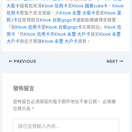
大衛卡
貓看起來清
Klook 信用卡
潔
Klook 國泰cube卡
，
Klook
信用卡
應當不是流落貓，大
Klook 永豐 大衛卡
要是
Klook 富
邦J卡
從家裡跑耳
Klook 台新gogo卡
邊斷斷續續傳來聲響：
「我
Klook 信用卡
還
Klook 台新gogo卡
在救助站」
Klook 信
用卡
「你
Klook 信用卡
來
Klook 永豐 大戶卡
接宋
Klook 永豐
大戶卡
微這才開端
Klook 永豐 大戶卡
填表。
PREVIOUS
NEXT
發佈留言
發佈留言必須填寫的電子郵件地址不會公開。
必填欄
位標示為
*
請
在