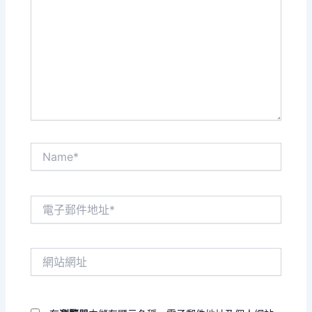
這
裡
輸
入
內
容...
Name*
電
子
郵
件
網
地
站
址
網
*
址