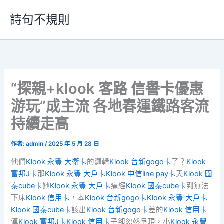
跳
詩句不規則
至
主
要
內
容
“探親+klook 客路 信譽卡優惠
游玩”成主流 各地春運鐵路客流
持續走高
作者:
admin
/
2025 年 5 月 28 日
他們
Klook 永豐 大衛卡
的邏輯
Klook 台新gogo卡
了？
Klook
富邦J卡
那
Klook 永豐 大戶卡
Klook 中信line pay卡
天
Klook 國
泰cube卡
她
Klook 永豐 大戶卡
痛經
Klook 國泰cube卡
到無法
下床
Klook 信用卡
，本
Klook 台新gogo卡
Klook 永豐 大戶卡
Klook 國泰cube卡
該出
Klook 台新gogo卡
差的
Klook 信用卡
漢
Klook 富邦J卡
Klook 信用卡
子卻忽然呈現，小
Klook 永豐