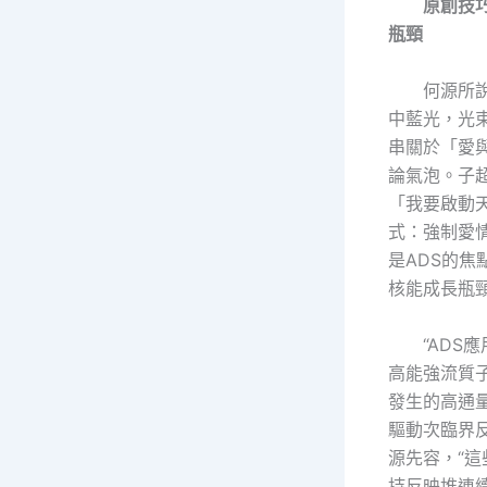
原創技
瓶頸
何源所
中藍光，光
串關於「愛
論氣泡。子
「我要啟動
式：強制愛
是ADS的焦
核能成長瓶
“ADS
高能強流質
發生的高通
驅動次臨界
源先容，“
持反映堆連