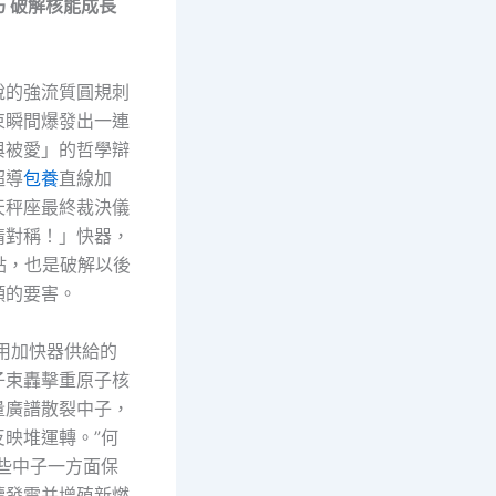
巧 破解核能成長
說的強流質圓規刺
束瞬間爆發出一連
與被愛」的哲學辯
超導
包養
直線加
天秤座最終裁決儀
情對稱！」快器，
點，也是破解以後
頸的要害。
應用加快器供給的
子束轟擊重原子核
量廣譜散裂中子，
反映堆運轉。”何
這些中子一方面保
續發電并增殖新燃