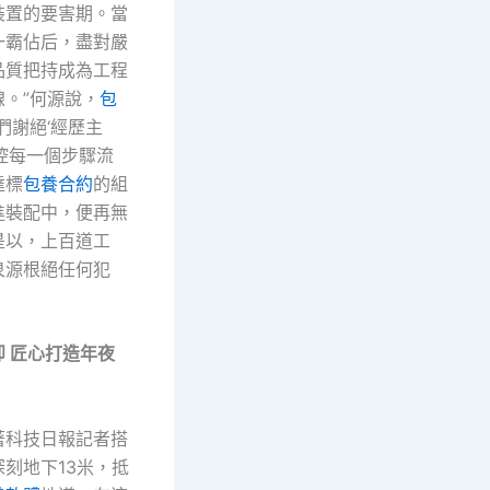
裝置的要害期。當
一霸佔后，盡對嚴
品質把持成為工程
。”何源說，
包
們謝絕‘經歷主
控每一個步驟流
達標
包養合約
的組
進裝配中，便再無
是以，上百道工
泉源根絕任何犯
卸 匠心打造年夜
著科技日報記者搭
刻地下13米，抵