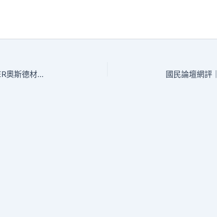
外籍記者看中國經濟｜在彩云之南“OSDER奧斯德材料報價品嘗”高東西的品質成長