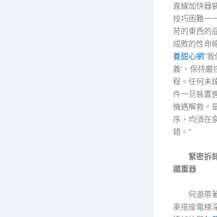
直線加快器
技巧困難一
苛的東西的
成敗的性命線
養甜心網
“我
義’，保持嚴
程。任何未
件一旦裝置
機遇解救。
序，均須在
錯。”
緊密拆
國重器
何源帶
乘搭座電梯深