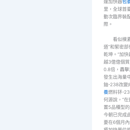
達加快器
包
里，全球首
動次臨界裝
際。
看似樸
道”和緊密
乾坤。“加
越3億億個
0.8倍，轟
發生出海量
鈾-238改
養
燃料钚-23
何源說，“
置5品種型
今朝已完成
要在6個月內
導加快單位