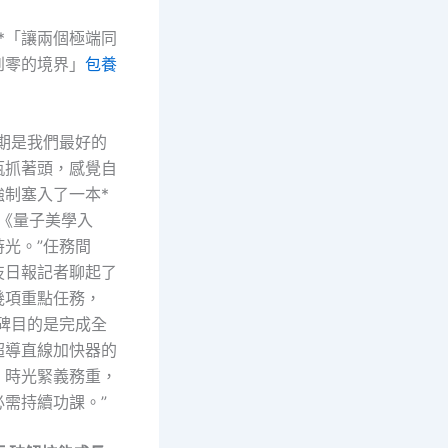
*「讓兩個極端同
到零的境界」
包養
假期是我們最好的
瓶抓著頭，感覺自
強制塞入了一本*
*《量子美學入
光。”任務間
技日報記者聊起了
幾項重點任務，
程碑目的是完成全
超導直線加快器的
。時光緊義務重，
必需持續功課。”