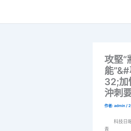
跳
至
主
要
內
容
攻堅“
能”&
32;
沖刺
作者:
admin
/
2
科技日報
青