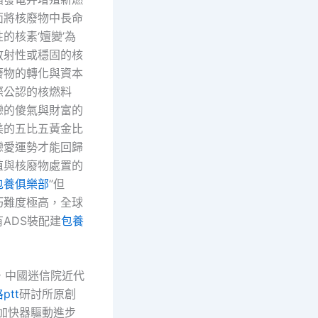
面將核廢物中長命
的核素‘嬗變’為
放射性或穩固的核
廢物的轉化與資本
際公認的核燃料
戀的傻氣與財富的
美的五比五黃金比
戀愛運勢才能回歸
殖與核廢物處置的
包養俱樂部
”但
巧難度極高，全球
ADS裝配建
包養
年，中國迷信院近代
ptt
研討所原創
“加快器驅動進步