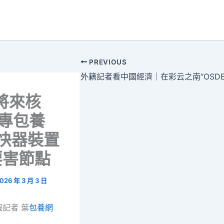
PREVIOUS
將來核
#專包養
加快器裝置
要害節點
026 年 3 月 3 日
記者 葉
包養網