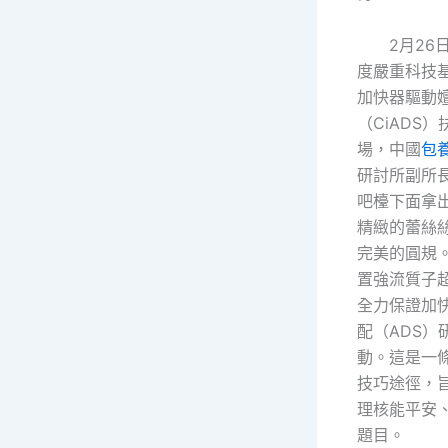
2月26
度嚴重科技
加快器驅動
（CiADS）
場，中國
包
研討所副所
吧檯下面拿
精緻的蕾絲
完美的圓規
置強流質子
全力保證加
配（ADS）
動。這是一
技巧途徑，
理核能平安
題目。