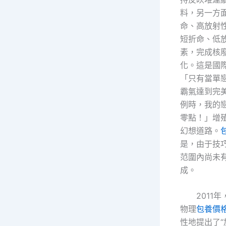
料，另一方
命、高放射性
短折命、低
素，完成核
化。這是國
「只有當單
霸氣達到完
例時，我的
零點！」增
幻想道路。
是，由于技
范圍內尚未有
成。
2011
物理
包養價格
性地提出了