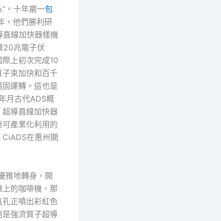
”。十年磨一
包
1年，他們勝利研
導直線加快器樣機
能量20兆電子伏
際上初次完成10
質子束加快和百千
穩固運轉。這也是
0年月古代ADS概
，超導直線加快器
達可產業化利用的
CiADS在惠州開
秤優雅地轉身，開
檯上的咖啡機，那
氣孔正噴出彩虹色
刻是強流質子超導