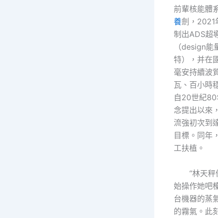
前輩核能體系
養
劍，202
制出ADS超
（design
特），并在國
毫安持續波
瓦、百小時
自20世紀8
念提出以來
流強初次到
目標。同年，
工扶植。
“林天
始操作她吧
台機器的蒸
的霧氣。此