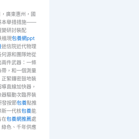
日，廣東惠州，國
基本舉措措施——
嬗變研討裝配
扶植現
包養網ppt
養
迷信院近代物理
長何源和團隊她從
出兩件武器：一條
絲帶，和一個測量
。正緊鑼密鼓地裝
超導直線加快器，
快器驅動次臨界裝
研發按節
包養
點推
條新一代核
包養
能
旨在
包養網推薦
處
、綠色、千年供應