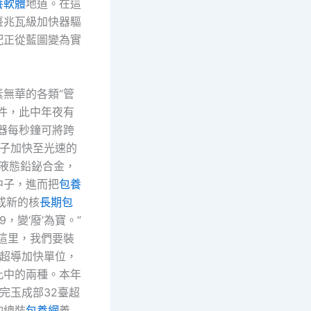
養軟體
地道。在這
臺兆瓦級加快器驅
配正從藍圖變為實
素無華的各類“管
部件，此中年夜有
快器每秒鐘可將跨
質子加快至光速的
擊液態鉛鉍合金，
中子，進而把
包養
變成新的核
長期包
9，變‘廢’為寶。”
在這里，我們要裝
的超導加快單位，
此中的兩種。本年
完玉成部32臺超
的總裝
包養網
義