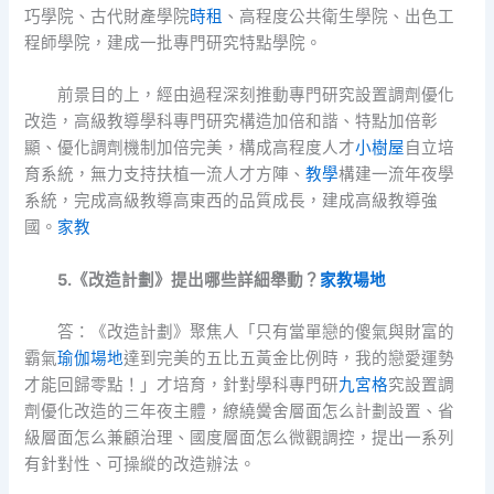
巧學院、古代財產學院
時租
、高程度公共衛生學院、出色工
程師學院，建成一批專門研究特點學院。
前景目的上，經由過程深刻推動專門研究設置調劑優化
改造，高級教導學科專門研究構造加倍和諧、特點加倍彰
顯、優化調劑機制加倍完美，構成高程度人才
小樹屋
自立培
育系統，無力支持扶植一流人才方陣、
教學
構建一流年夜學
系統，完成高級教導高東西的品質成長，建成高級教導強
國。
家教
5.《改造計劃》提出哪些詳細舉動？
家教場地
答：《改造計劃》聚焦人「只有當單戀的傻氣與財富的
霸氣
瑜伽場地
達到完美的五比五黃金比例時，我的戀愛運勢
才能回歸零點！」才培育，針對學科專門研
九宮格
究設置調
劑優化改造的三年夜主體，繚繞黌舍層面怎么計劃設置、省
級層面怎么兼顧治理、國度層面怎么微觀調控，提出一系列
有針對性、可操縱的改造辦法。