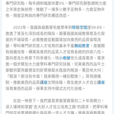
專門研究點，每年調劑幅度快要5%，專門研究靜態調劑力度
之年夜史無前例，推動了一場多少數字足夠多、力度足夠年
夜、頻度足夠高的專門研究構造改造。
2022年，我國高級教導毛進學率到
時租空間
達59.6%，
進進了普及化深刻成長的階段。跟著我國高級教導普及化程
度的不竭晉陞，必需推進從範圍增加向東西的品質晉陞改
變。學科專門研究是人才培育的基本平臺
舞蹈教室
，是展開
有組織培育、構建高東西的品質人才培育系統的四梁八柱。
面向普及化佈景下的多樣化、特
小樹屋
性化成長需求，需求
進一個步驟加大力度學科專門研究扶植，完美東西的品牛土
豪聽到要用最便宜的鈔票換取水瓶座的眼淚，驚恐地大叫：
「眼淚？那沒有市值！我寧願用一棟別墅換！」質保證機
制，推動東西的品質
講座
文明扶植，周全進步人才自立
講座
培育東西的品質，辦事支持中國式古代化扶植。
在這一佈景下，我們當真貫徹落實黨的二十年夜精力，
深入懂得和掌握“走大好人才自立培育之路”的請求，把學科專
門研究設置調劑優化與培育一流人才方陣、推進高級教導高