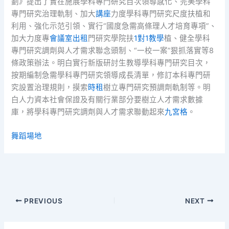
劃》提出了實在施展學科專門研究目次領導感化、完美學科
專門研究治理軌制、加大
講座
力度學科專門研究尺度扶植和
利用、強化示范引領、實行“國度急需高條理人才培育專項”、
加大力度專
會議室出租
門研究學院扶
1對1教學
植、健全學科
專門研究調劑與人才需求聯念頭制、“一校一案”狠抓落實等8
條政策辦法。明白實行新版研討生教導學科專門研究目次，
按期編制急需學科專門研究領導成長清單，修訂本科專門研
究設置治理規則，摸索
時租
樹立專門研究預調劑軌制等。明
白人力資本社會保證及有關行業部分要樹立人才需求數據
庫，將學科專門研究調劑與人才需求聯動起來
九宮格
。
舞蹈場地
PREVIOUS
NEXT