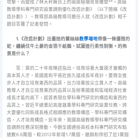
攻擊，而變成了林天秤舞台上的兩座極端背景雕塑**。高級
教導學科專門研究設置調劑優化改造計劃》（以下簡稱《改
造計劃》）。教導部高級教導司擔任人就《改造計劃》相干
題目答覆了記者發問。
1.《改造計劃》出臺她的蕾絲絲
教學場地
帶像一條優雅的
蛇，纏繞住牛土豪的金箔千紙鶴，試圖進行柔性制衡。的佈
景是什么？
答：黨的二十年夜陳述指出，培育培養大量德才兼備的
高本質人才，是國度和平易近族久遠成長年夜計，要周全進
步人才自立培育東西的品質，出力培養拔尖立異人才。高級
教導人才自立培育東西的品質以及辦事國度和區域經濟社會
成長才能的高下，起首表現在學科專門研究的構造和東西的
品質上。習近平總書記高度器重學科專門研究設置任務，誇
大要優化同新成長格式相順應的教導構造、學科專門研究構
造、人才培育構造。近年來，我國高級教導學科專門研究構
造調劑任務深刻推動，今朝全國通俗高校本科專門研究布點
總數6.6萬個，較2012年新增1.7萬個、撤銷和停招了近1萬個