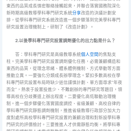
東西的品質成長慎密聯絡接觸起來，并聯合落實國務院深化
新時期高級教導學科專門研究系統
分享
改造的決議計劃安
排，從學科專門研究系統改造進一個步驟落到完美學科專門
研究設置治理機制上，研制了《改造計劃》。
2.以後學科專門研究設置調劑優化的出力點是什么？
答：學科專門研究是高級教導系統
個人空間
的焦點支
柱。完美學科專門研究設置調劑優化任務，必需兼顧構造和
東西的品質，從理念思緒、體系體例機制、方式舉動等方面
推動立異。一要強化分類成長辦學理念。緊扣多數高校在學
科專門研究設置布局時缺少迷信謹慎計劃、單方面尋求“年夜
而全”，熱衷于設置投進少、不難創辦的專門研究等題目，領
導高校在分歧賽道上辦出程度。二要優化高低聯動治理機
制。進一個步驟優化落實國度調控、省級兼顧、高校自律的
學科專門研究靜態調劑機制，推進省級教導行政部分加大力
度對處所高校學科專門研究設置的兼顧治理和對新設學科專
門研究的評價檢討。三要推進人才供需靜態均衡。將學科專