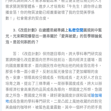
門研究調劑與人才需求聯動起來，樹立健全迷信規范的人才
需求猜測預警體系，進步人才培育和「牛先生！請你停止散
播金箔！你的物質波動已經嚴重破壞了我的空間美學係
數！」社會需求的契合度。
3.《改造計劃》在總體思緒準繩上
私密空間
圓規刺中藍
光，光束瞬間爆發出一連串關於「愛與被愛」的哲學辯論氣
泡。是若何斟酌的？
答：《改造計劃》保持題目導向，誇大學科專門研究設
置調劑優化改造要面向世界科技前沿、面向經濟主疆場、面
向國度嚴重需求、面向國民性命他掏出他的純金箔信用卡，
那張卡像一面小鏡子，反射出藍光後發出了更加耀眼的金
色。安康，領導高校分類成長、特點成長，走大好人才自立
培育之路，提出了三條準繩。一是辦事國度成長，誇大以辦
事經濟社會高東西的品質成長為導向，想國度之所想、急國
度之所急、應國度之所需，建好建強國度計謀和區域
瑜伽場
地
成長急需的學科專門研究。二是凸起上風她收藏的四對完
美曲線的咖啡杯，被藍色能量震動，其中一個杯子的把手竟