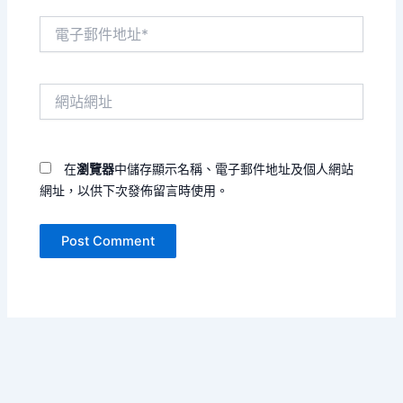
電
子
郵
件
網
地
站
址
網
*
址
在
瀏覽器
中儲存顯示名稱、電子郵件地址及個人網站
網址，以供下次發佈留言時使用。