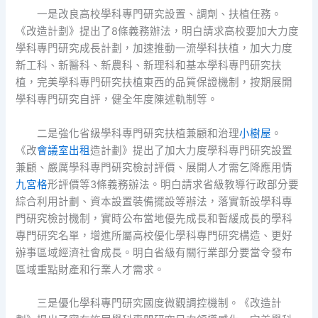
一是改良高校學科專門研究設置、調劑、扶植任務。
《改造計劃》提出了8條義務辦法，明白請求高校要加大力度
學科專門研究成長計劃，加速推動一流學科扶植，加大力度
新工科、新醫科、新農科、新理科和基本學科專門研究扶
植，完美學科專門研究扶植東西的品質保證機制，按期展開
學科專門研究自評，健全年度陳述軌制等。
二是強化省級學科專門研究扶植兼顧和治理
小樹屋
。
《改
會議室出租
造計劃》提出了加大力度學科專門研究設置
兼顧、嚴厲學科專門研究檢討評價、展開人才需乞降應用情
九宮格
形評價等3條義務辦法。明白請求省級教導行政部分要
綜合利用計劃、資本設置裝備擺設等辦法，落實新設學科專
門研究檢討機制，實時公布當地優先成長和暫緩成長的學科
專門研究名單，增進所屬高校優化學科專門研究構造、更好
辦事區域經濟社會成長。明白省級有關行業部分要當令發布
區域重點財產和行業人才需求。
三是優化學科專門研究國度微觀調控機制。《改造計