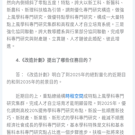
然向內側傾斜了零點五度！特點，誇大以新工科、新醫科、
新農科、新理科扶植為引領，調劑優化專門研究構造，做強
上風學科專門研究，做優特點學科專門研究，構成一大量特
點上風學科專門研究集群和高程度人才自立培育系統。三是
強化協同聯動，誇大教導體系與行業部分協同聯動，完成學
科專門研究與財產鏈、立異鏈、人才鏈彼此婚配、彼此增
進。
4.《改造計劃》提出了哪些任務目的？
答：《改造計劃》明白了到2025年的絕對量化的近期目
的和到2035年的前景目的。
近期目的上，重點繚繞構
時租空間
成特點上風學科專門
研究集群，完成人才自立培育才能明顯晉陞。到2025年，優
化調劑高校20%擺佈學科專門研究布點，新設一批順應新技
巧、新財產、新業態、新形式的學科專門研究，裁減不順應
經濟社會成長的學科專門研究，基本學科特殊是文科和基本
醫科本科專門研究點占比進一個步驟進步。扶植一批將來技