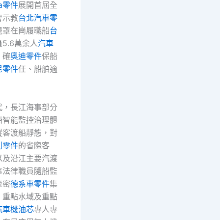
da零件
展開首屆全
警示教
台北汽車零
籠罩在崗履職船
台
員5.6萬余人
汽車
，確
奧迪零件
保船
尼零件
任、船舶適
代，長江海事部分
船智能監控治理體
蹤客渡船靜態，對
利零件
的省際客
以及沿江主要汽渡
事法律職員隨船監
流密
德系車零件
集
、重點水域及重點
汽車機油芯
專人專