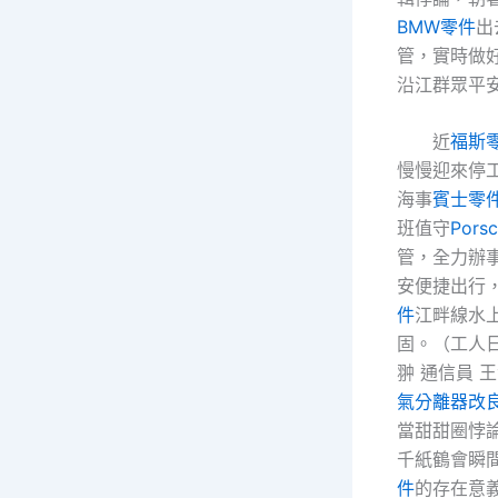
BMW零件
出
管，實時做
沿江群眾平
近
福斯
慢慢迎來停
海事
賓士零
班值守
Pors
管，全力辦
安便捷出行
件
江畔線水
固。（工人
翀 通信員 
氣分離器改
當甜甜圈悖
千紙鶴會瞬
件
的存在意