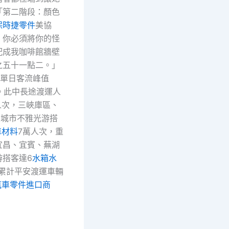
「第二階段：顏色
保時捷零件
美協
，你必須將你的怪
配成我咖啡館牆壁
之五十一點二。」
來單日客流峰值
次。此中長途渡運人
人次，三峽庫區、
及城市不雅光游搭
車材料
7萬人次，重
宜昌、宜賓、蕪湖
游搭客達6
水箱水
；累計平安渡運車輛
汽車零件進口商