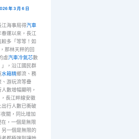
026 年 3 月 6 日
長江海事局得
汽車
年春運以來，長江
氣較多「等等！如
X，那林天秤的回
的虛
汽車冷氣芯
數
！」，沿江國民群
返
水箱精
鄉流、務
流、游玩流等疊
行人數增幅顯明，
日，長江畔線安徽
上出行人數已衝破
年夜關，同比增加
而現在，一個是無限
，另一個是無限的
兩者都極端到讓她