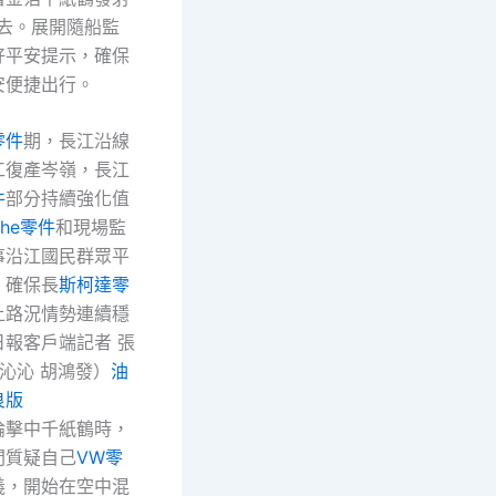
去。展開隨船監
好平安提示，確保
安便捷出行。
零件
期，長江沿線
工復產岑嶺，長江
件
部分持續強化值
che零件
和現場監
事沿江國民群眾平
，確保長
斯柯達零
上路況情勢連續穩
日報客戶端記者 張
王沁沁 胡鴻發）
油
良版
論擊中千紙鶴時，
間質疑自己
VW零
義，開始在空中混