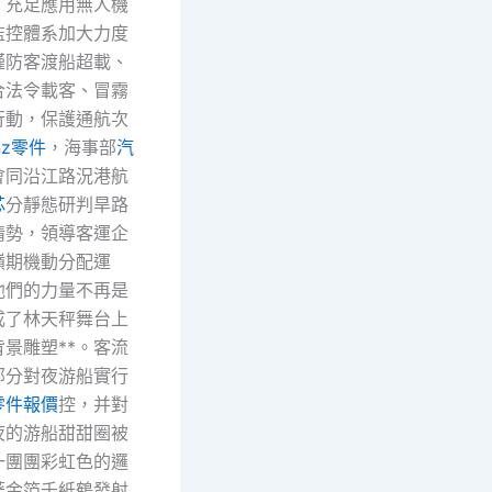
，充足應用無人機
監控體系加大力度
謹防客渡船超載、
合法令載客、冒霧
行動，保護通航次
nz零件
，海事部
汽
會同沿江路況港航
芯
分靜態研判旱路
情勢，領導客運企
嶺期機動分配運
他們的力量不再是
成了林天秤舞台上
景雕塑**。客流
部分對夜游船實行
零件報價
控，并對
夜的游船甜甜圈被
一團團彩虹色的邏
著金箔千紙鶴發射