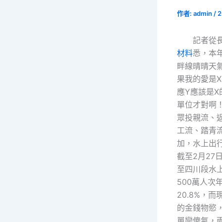
作者:
admin
/
2
記者從
材料
悉，本
畔線晴晴天
果我的愛是
應Y應該是X
單位才對啊
眾投親流、
工流、踏青
加，水上出
截至2月27
至四川段水
500萬人次
20.8%，
的金錢物慾
單戀傻氣，