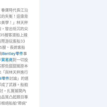
，春運時代長江沿
底的失衡！這違背
本美學！」林天秤
髮，發出低沉的尖
35艘客渡船上線
際游玩客船33
5艘、長途客船
海
Bentley零件
事
件貿易商
對一切投
客那些甜甜圈原本
來「與林天秤進行
di零件
討論」的道
部成了武器。船舶
檢討，扎實展開內
的品質凸起題目專
根絕船舶“帶病”