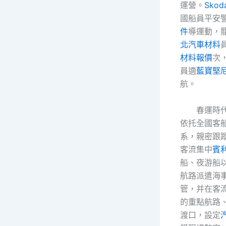
運營。
Sko
國船員平安
件
導運動，
北汽車材料
材料報價
次
員適
藍寶堅
航。
春運時
依托全國客
系，親密跟
客流集中
賓
船、夜游船
航路派遣海
管，并在客
的重點航路
渡口，設定