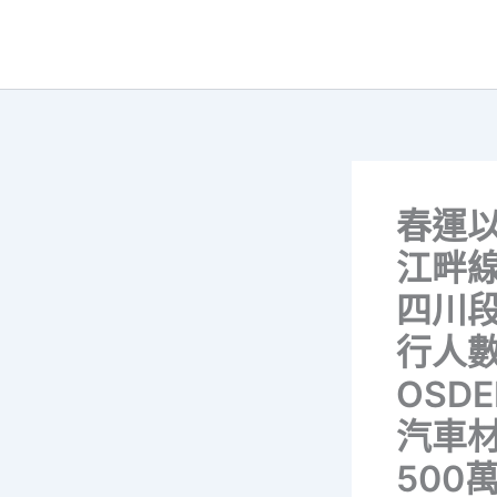
跳
至
主
要
內
容
春運
江畔
四川
行人
OSD
汽車
500