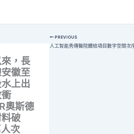
PREVIOUS
以來，長
線安徽至
段水上出
數衝
ER奧斯德
材料破
萬人次