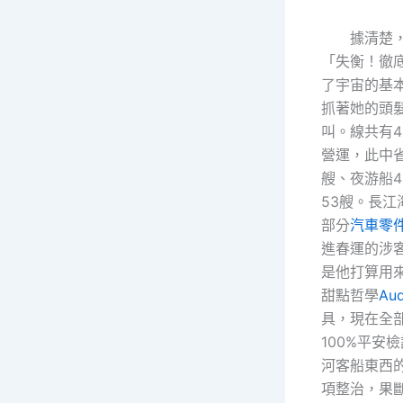
據清楚
「失衡！徹
了宇宙的基
抓著她的頭
叫。線共有4
營運，此中省
艘、夜游船4
53艘。長江
部分
汽車零
進春運的涉
是他打算用
甜點哲學
Au
具，現在全
100%平安
河客船東西
項整治，果斷