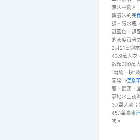
無法平衡。
與氣味的完
調。張水瓶
誕藍色，調
的灰度百分
2月21日迎
43.9萬人
數超300萬
“兩壩一峽”
客達11
德系
慶、武漢、
等地水上夜
3.7萬人次
45.1萬臺車
次。