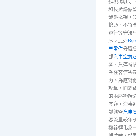
艇現場駐守
和長途錄像
靜態巡視，
搶頭、不符
飛行等守法
序。此外
Be
車零件
分還
部
汽車空氣
客、貨運輸
業在客流岑
力。為應對
攻擊，而變
的兩座極端背
岑嶺，海事
靜態監
汽車
客流量較年
機器轉化為
輯悖論，朝