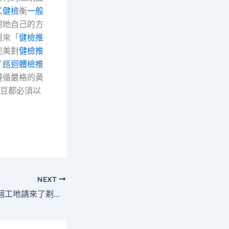
工健檢
衡
一般
用她自己的方
用來「
健檢推
完美對
健檢推
了
巡迴體檢推
遵循嚴格的黃
豆都必須以
NEXT
億嵐辦公室設計這個工地請來了剃頭師