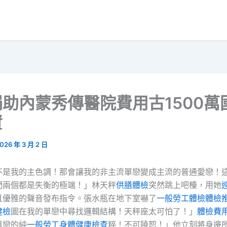
助內蒙秀傳醫院費用古1500萬
資
026 年 3 月 2 日
不是我的主色調！那會讓我的非主流單戀變成主流的普通愛戀！
們兩個都是失衡的極端！」林天秤
供膳體檢
突然跳上吧檯，用她
且優雅的聲音發布指令。張水瓶在地下室嚇了
一般勞工體檢
體檢
健檢
圖在我的單戀中尋找邏輯結構！天秤座太可怕了！」
體檢費
單戀的純
一般勞工身體健康檢查
粹！不可饒恕！」他立刻將身邊