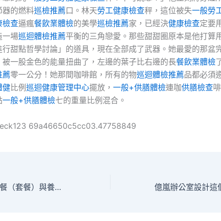
節器的燃料
巡檢推薦
口。林天
勞工健康檢查
秤，這位被失
一般勞
康檢查
逼瘋
餐飲業體檢
的美學
巡檢推薦
家，已經決
健康檢查
定要
造一場
巡迴體檢推薦
平衡的三角戀愛。那些甜甜圈原本是他打算
進行甜點哲學討論」的道具，現在全部成了武器。她最愛的那盆
，被一股金色的能量扭曲了，左邊的葉子比右邊的長
餐飲業體檢
推薦
零一公分！她那間咖啡館，所有的物
巡迴體檢推薦
品都必須
體健
比例
巡迴健康管理中心
擺放，
一般+供膳體檢
連咖
供膳檢查
啡
點
一般+供膳體檢
七的重量比例混合。
heck123 69a46650c5cc03.47758849
浙江發布《養分早餐（套餐）與養分課間餐集團尺億嵐辦公室設計度》