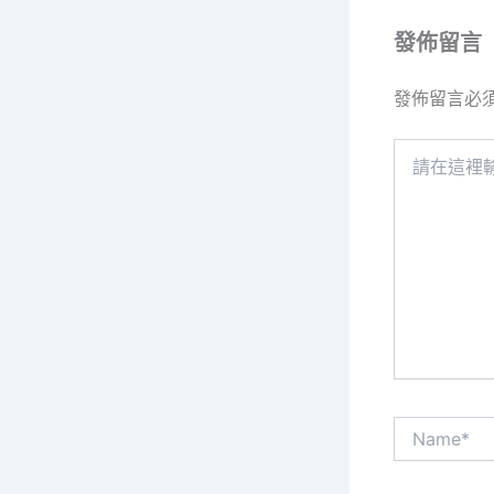
發佈留言
發佈留言必
請
在
這
裡
輸
入
內
容...
Name*