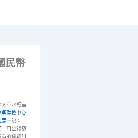
國民幣
這太不水瓶座
巡迴健檢中心
推薦
一跳：
用
「用金錢褻
所有的過期甜