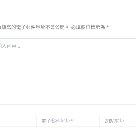
須填寫的電子郵件地址不會公開。
必填欄位標示為
*
電
網
子
站
郵
網
件
址