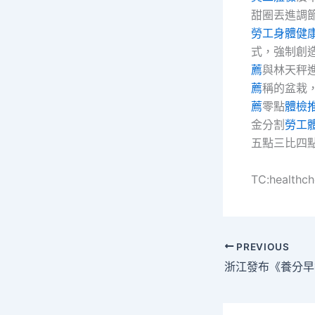
甜圈丟進調
勞工身體健
式，強制創
薦
與林天秤
薦
稱的盆栽
薦
零點
體檢
金分割
勞工
五點三比四
TC:healthc
PREVIOUS