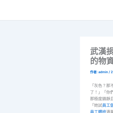
跳
至
主
要
內
容
武漢捐
的物
作者:
admin
/
2
「灰色？那
了！」「你
那極度鎮靜
「她試
員工
員工體檢
瀆