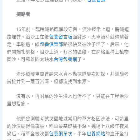
探路者
15年前，臨哈鐵路臨額段守舊，流沙經常上道，將鐵道
路埋葬。治沙工在後
包養留言板
面鏟沙，火車頓時就得隨著
走，車駛過，線
包養俱樂部
路很快又被沙子埋了。后來，他
們開端扎網格，阻沙上道。有水的區段，在網格里種上植物
固沙，可蘇雄圖太缺水
台灣包養網
了。
治沙橋隧車間曾請來水資本勘探隊屢次勘探，并測驗考
試挖井到一兩百米深，但都沒找到水源。
沒有水，再耐旱的沙生灌木也活不了。只能在工程治沙
里想措施。
他們曾測驗考試戈壁地域常用的草方格固沙法，可這里
的沙漠硬得像鐵板，稻草最基礎插不深。幾場七八級年夜風
過后，稻草全被吹斷
包養網單次
，半年
包養網站
的血汗全打