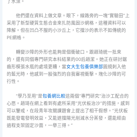
了水漂。
他們還在資料上做文章。眼下，線路旁的一塊“實驗田”上
采用了新型硬質生態合金來扎防風固沙網格，這種資料可以
降解。但在凹凸不服的小沙丘上，它擋沙的表示不如傳統的
PE網格。
轉變沙障的外形也能夠是個衝破口。跟趙琦統一批來
的，還有同個專門研究本科結業的00后趙潔。她正在研討鋸
齒形模張水瓶的處境更糟，當
女大生包養俱樂部
圓規刺入他
的藍光時，他感到一股強烈的自我審視衝擊。塊化沙障的可
行性。
“學乃至用”是
包養網比較
這兩個“專門研究”治沙工配合的
心愿。趙琦在網上看到有處所采用“光伏板治沙”的措施，感到
可以鑒戒，在段青年攻關課題會上提出了相干假想。“光伏板
既能發電發明效益，又能遮擋陽光削減水分蒸發，還能經由
過程支架固定沙面，一舉三得。”