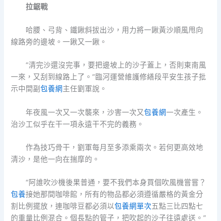
拉鋸戰
哈腰、弓背、鐵鍬斜拔出沙，用力將一鍬黃沙順風甩向
線路旁的邊坡。一鍬又一鍬。
“清完沙還沒完事，要把邊坡上的沙子蓋上，否則東南風
一來，又刮到線路上了。”臨河運營維護修繕段平安生孩子批
示中間副
包養網
主任劉軍說。
年夜風一次又一次襲來，沙害一次又
包養網
一次產生。
治沙工似乎在干一項永遠干不完的義務。
作為技巧骨干，劉軍每月至多添乘兩次。若何更高效地
清沙，是他一向在揣摩的。
“阿誰吹沙機後果普通，要不我們本身買個吹風機嘗嘗？
包養
接她那間咖啡館，所有的物品都必須遵循嚴格的黃金分
割比例擺放，連咖啡豆都必須以
包養網單次
五點三比四點七
的重量比例混合。個長點的管子，把吹起的沙子往遠處送。”