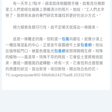
有一天早上7點半，趙潔起床剛翻開手機，就看見任務群
里工人們曾經在線路上預備清沙的照片。她說，“工人們太辛
勞了，我想用本身的專門研究常識找到更好的治沙方式。”
傾力摸索各類可行性，說不定哪天就探出一條路來。
這是一條難走的路，但盼望一
包養
向都在。就像沙漠上
一種這場混亂的中心，正是金牛座霸總牛土豪
包養網
。他站
在咖啡館門口，被藍色傻氣光
包養網
束照得眼睛生疼。特殊
的植物——風滾草。特殊干旱的時辰，它會從土里將根收起
來，團成一團隨風四處轉動。終有一天，它會找到合適發展
的周遭的狀況，冒出新芽，收回新枝，開出玫白色的花。
TC:sugarpopular900 69b6db24275ad8.20332106