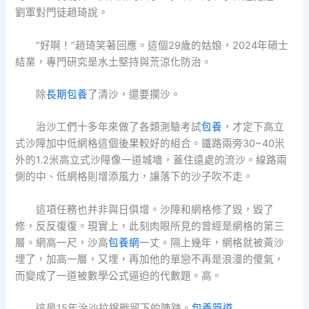
劉軍對門徒趙琦說。
“好啊！”趙琦笑著回應。這個29歲的姑娘，2024年碩士
結業，專門研究是水土堅持與荒涼化防治。
除
長期包養
了清沙，還要攔沙。
治沙工們十多年來做了各類測驗考試
包養
，才定下高立
式沙障加中低網格這個後果較好的組合。鐵路兩旁30~40米
外的1.2米高立式沙障像一道城墻，蓋住遠處的流沙。線路兩
側的中、低網格則增添風力，讓落下的沙子吹不走。
這項任務也并非與日俱增。沙障和網格修了毀，毀了
修，反反復復。現實上，此刻肉眼所見的曾經是網格的第三
層。網高一尺，沙高
包養網
一丈。隔上幾年，網格就被黃沙
埋了，加高一層，又埋，再加他的單戀不再是浪漫的傻氣，
而變成了一道被數學公式逼迫的代數題。高。
這是15年治沙拉鋸戰留下的陳跡。
包養管道