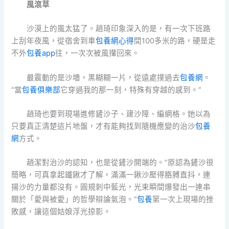
風滾草
沙漠上的風太猛了。趙琦印象深入的是，有一次下班路
上刮年夜風，從宿舍到車
包養網心得
間100多米的路，硬是走
不外
包養app
往，一次次被風攆回來。
最震動的是沙墻，黑糊糊一片，從遠處撲過去
包養網
。
“當
包養俱樂部
它穿過我的那一刻，特殊有穿越的感到。”
趙琦也要到現場進修鏟沙子、建沙障、編網格。她以為
只要真正清楚這片地盤，才有能夠找到隨機應變的治沙
包養
網
方式。
趙潔對治沙的認知，也是從鏟沙開端的。“原認為鏟沙很
簡略，可真拿起鐵鍬才了解，滿滿一鍬沙壓得胳膊直抖，連
揚沙的力量都沒有。圓規刺中藍光，光束瞬間爆發出一連串
關於「愛與被愛」的哲學辯論氣泡。”
包養
第一次上現場的挫
敗感，讓這個姑娘浮光掠影。