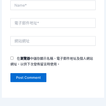
Name*
電
子
郵
件
網
地
站
址
網
*
址
在
瀏覽器
中儲存顯示名稱、電子郵件地址及個人網站
網址，以供下次發佈留言時使用。