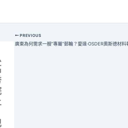
PREVIOUS
么
高
秀
院
上
記