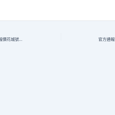
廣東為何需求一艘“專屬”郵輪？愛達·OSDER奧斯德材料報價花城號出塢背后有一盤陸地經濟年夜棋局