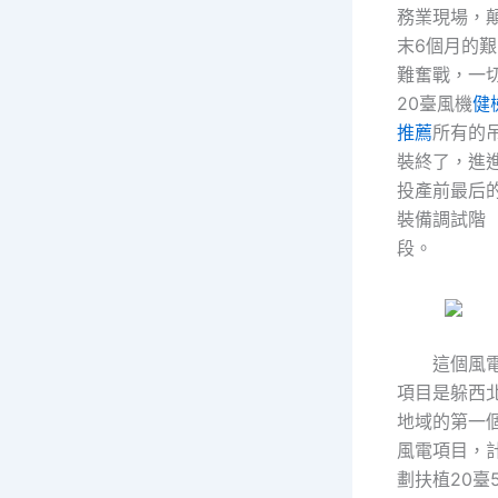
務業現場，
末6個月的艱
難奮戰，一
20臺風機
健
推薦
所有的
裝終了，進
投產前最后
裝備調試階
段。
這個風
項目是躲西
地域的第一
風電項目，
劃扶植20臺