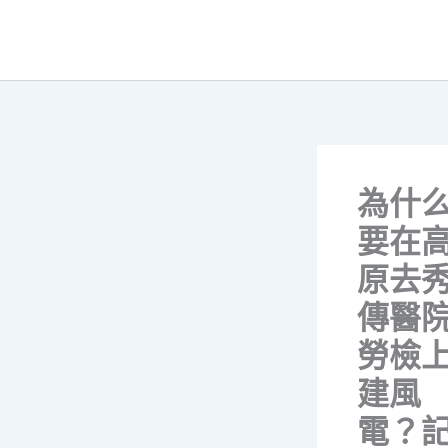
跳
至
主
要
內
容
為什
要在
原去
傳醫
勞檢
建風
電？