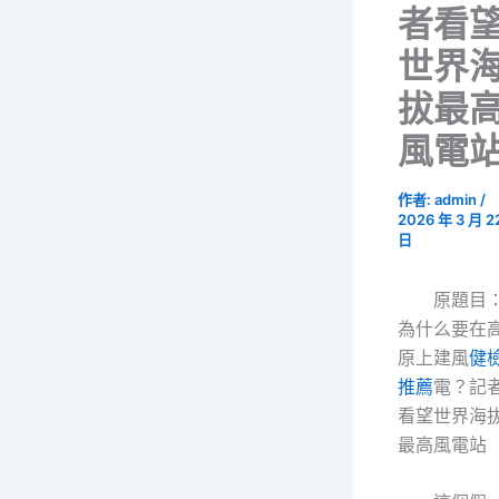
者看
世界
拔最
風電
作者:
admin
/
2026 年 3 月 2
日
原題目
為什么要在
原上建風
健
推薦
電？記
看望世界海
最高風電站