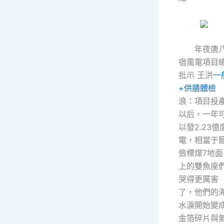
年夜唐
宿風電項目
批示 王洪
一
+供膳體檢
浪：項目投
以后，一年
以發2.23億
電，相當于
儉標煤7地面
上的雙魚座
哭得更厲害
了，他們的
水淚開始變
金箔碎片與