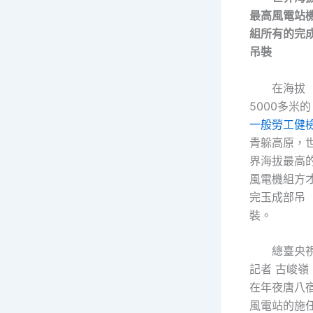
最高風電站
組所有的完
吊裝
在海拔
5000多米的
一般勞工健
青躲高原，
界海拔最高
風電機組方
完玉成部吊
裝。
總臺央
記者 古峻嶺
在年夜唐八
風電站的施