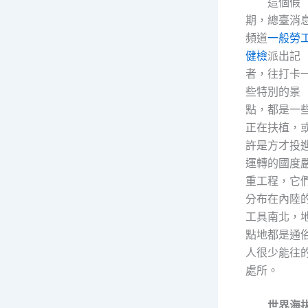
這個假
期，總臺消
頻道
一般勞
健檢
派出記
者，往打卡
些特別的景
點，都是一
正在扶植，
許是方才投
運轉的國度
重工程，它
分布在內陸
工具南北，
點地都是通
人很少能往
處所。
世界海