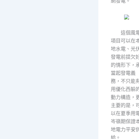
網發電。
這個風
項目可以在
地水電、光
發電前提欠
的情形下，
當起發電義
務，不只能
用優化西躲
動力構造，
主要的是，
以在夏季用
岑嶺期保證
地電力平安
給。