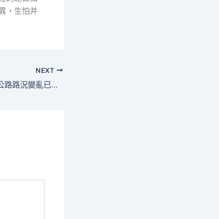
立異，生怕并
NEXT
本年以來廣州高速公路路況變亂已致36人逝世亡，1/3因喜包養app為沒做好這件事……