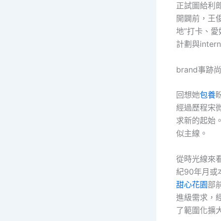
正試圖給利
開闢前，王
地”打卡、
計劃與inte
brand事
回想她
包養
經過歷程宋
求新的起始。
似主線。
從時光線來
紀90年月或
甜心花園
部
進級需求，經
了範圍化擴