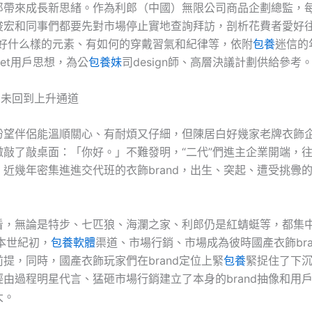
郎帶來成長新思緒。作為利郎（中國）無限公司商品企劃總監，
俊宏和同事們都要先對市場停止實地查詢拜訪，剖析花費者愛好往
愛好什么樣的元素、有如何的穿戴習氣和紀律等，依附
包養
迷信的
rnet用戶思想，為公
包養妹
司design師、高層決議計劃供給參考
跡尚未回到上升通道
盼望伴侶能溫順關心、有耐煩又仔細，但陳居白好幾家老牌衣飾
微敲了敲桌面：「你好。」不難發明，“二代”們進主企業開端，
近幾年密集進進交代班的衣飾brand，出生、突起、遭受挑釁
看，無論是特步、七匹狼、海瀾之家、利郎仍是紅蜻蜓等，都集
本世紀初，
包養軟體
渠道、市場行銷、市場成為彼時國產衣飾bra
前提，同時，國產衣飾玩家們在brand定位上緊
包養
緊捉住了下
由過程明星代言、猛砸市場行銷建立了本身的brand抽像和用
大。