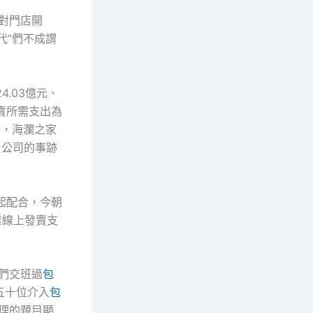
面對門店開
代”們不成謂
4.03億元、
度發賣所需支出為
季度，海瀾之家
，公司的事跡
起配合，今朝
業線上發賣支
”們交班過
包
五十位介入
包
處理的題目顯