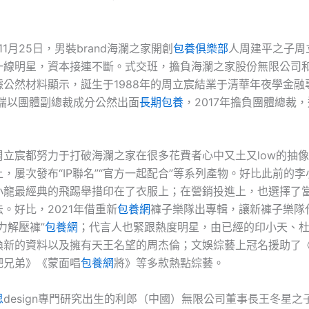
11月25日，男裝brand海瀾之家開創
包養俱樂部
人周建平之子周
一線明星，資本接連不斷。式交班，擔負海瀾之家股份無限公司
據公然材料顯示，誕生于1988年的周立宸結業于清華年夜學金融
開端以團體副總裁成分公然出面
長期包養
，2017年擔負團體總裁
周立宸都努力于打破海瀾之家在很多花費者心中又土又low的抽
上，屢次發布“IP聯名”“官方一起配合”等系列產物。好比此前的李小龍
小龍最經典的飛踢舉措印在了衣服上；在營銷投進上，也選擇了
。好比，2021年借重新
包養網
褲子樂隊出專輯，讓新褲子樂隊
力解壓褲”
包養網
；代言人也緊跟熱度明星，由已經的印小天、
換新的資料以及擁有天王名望的周杰倫；文娛綜藝上冠名援助了
吧兄弟》《蒙面唱
包養網
將》等多款熱點綜藝。
思
design專門研究出生的利郎（中國）無限公司董事長王冬星之