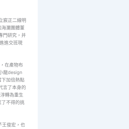
立宸正二線明
和海瀾團體董
專門研究，并
，進進交班現
像，在產物布
design
當下加倍熱點
代言了本身的
杜淳轉為重生
《了不得的挑
子王俊宏，也