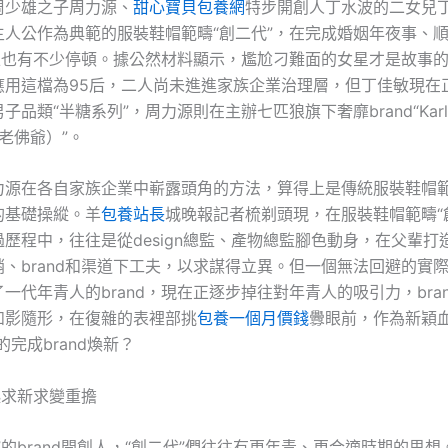
周少雄之子周力源、
甜心寶貝包養網
特步開創人丁水波的二女兒
主人公作為典範的服裝鞋帽範疇“創二代”，在完成婚姻年夜事、
”上也有不少停頓。據公然材料顯示，尷尬刁難面的女星才是故事
應用這檔為95后，二人尚未進進家族企業治理層，但丁佳敏現在
子品類“半糖系列”，周力源則在主辦七匹狼旗下奢靡brand“Karl
d（老佛爺）”。
力源在各自家族企業中嶄露頭角的方法，算得上是傳統服裝鞋帽範
的基礎操縱。羊
包養站長
城晚報記者梳剃頭現，在服裝鞋帽範疇“
歷程中，往往是從design總監、產物總監腳色動身，在父輩打造的
、brand和渠道下工夫，以求謀得立異。但一個無法回避的實
一代年青人的brand，現在正逐步掉往對年青人的吸引力，bra
如影隨形，在復雜的表裡部挑
包養一個月價錢
釁眼前，作為新穎血
的完成brand煥新？
起求新求變重擔
”的brand開創人，“創二代”們往往有更年青、更合適時期的思