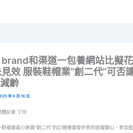
brand和渠道一包養網站比擬
見效 服裝鞋帽業“創二代”可否
d減齡
025 年 6 月 16 日
體記者 丁玲
一對福建兩小無猜“創二代”的訂親禮激發外界的追蹤關心，男女