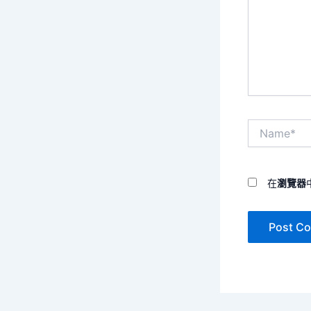
輸
入
內
容...
Name*
在
瀏覽器