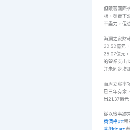
但跟著國際衣
張、發賣下
不盡力，但
海瀾之家財報
32.52億元
25.07億元
的營業支出1
并未同步增
而周立宸率
已三年有余
出21.37億
從以後事跡來
養價格ptt
程
養網dcard
者