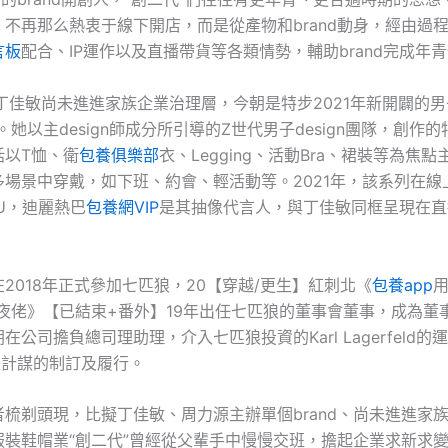
不再那么熱衷于線下開店，而是從產物和brand動身，經由過
言板
配合、IP運作以及直播帶貨等各類情勢，輔助brand完成年
丁佳敏尚未進進家族企業治理層，今朝是特步2021年新開闢的男
。她以主design師成分所引導的Z世代男子design團隊，創作
括以T恤、衛
包養俱樂部
衣、Legging、活動Bra、裙裝等為焦
多場景中穿戴，如下班、約會、輕活動等。2021年，該系列在線
KU，迪麗熱巴
包養網VIP
是其抽像代言人，與丁佳敏同框呈現在直
2018年正式參加七匹狼，20【穿越/更生】紅刺北《
包養app
夜佬》【已結束+番外】19年出任七匹狼的董事會董事，成為董
在公司擔負總司理助理，介入七匹狼投資的Karl Lagerfeld的
全體計謀的制訂及履行。
梳剃頭現，比擬丁佳敏、周力源主辦單個brand、尚未進進家
服裝鞋帽業“創二代”曾經從父輩手中慢慢交班，擔起企業求新求