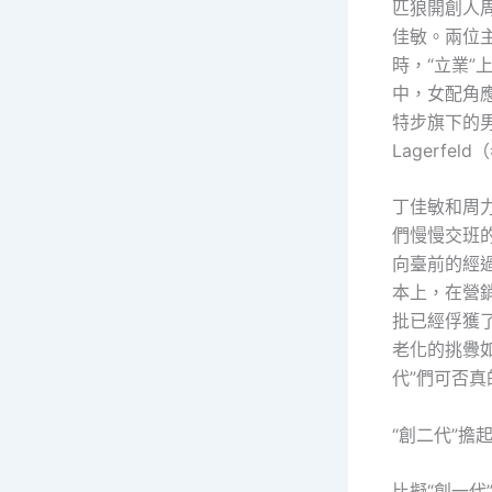
匹狼開創人
佳敏。兩位
時，“立業
中，女配角
特步旗下的男
Lagerfel
丁佳敏和周
們慢慢交班
向臺前的經過
本上，在營銷
批已經俘獲了
老化的挑釁
代”們可否真
“創二代”擔
比擬“創一代