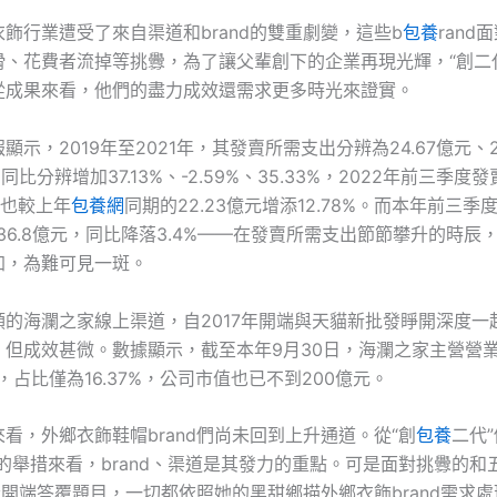
飾行業遭受了來自渠道和brand的雙重劇變，這些b
包養
rand
滑、花費者流掉等挑釁，為了讓父輩創下的企業再現光輝，“創二
從成果來看，他們的盡力成效還需求更多時光來證實。
顯示，2019年至2021年，其發賣所需支出分辨為24.67億元、2
，同比分辨增加37.13%、-2.59%、35.33%，2022年前三季
，也較上年
包養網
同期的22.23億元增添12.78%。而本年前三
36.8億元，同比降落3.4%——在發賣所需支出節節攀升的時辰
加，為難可見一斑。
領的海瀾之家線上渠道，自2017年開端與天貓新批發睜開深度一
，但成效甚微。數據顯示，截至本年9月30日，海瀾之家主營營
元，占比僅為16.37%，公司市值也已不到200億元。
看，外鄉衣飾鞋帽brand們尚未回到上升通道。從“創
包養
二代
的舉措來看，brand、渠道是其發力的重點。可是面對挑釁的和
開端答覆題目，一切都依照她的黑甜鄉描外鄉衣飾brand需求