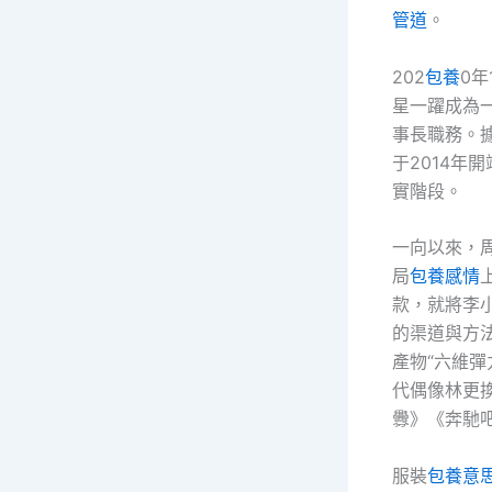
管道
。
202
包養
0年
星一躍成為
事長職務。
于2014年
實階段。
一向以來，
局
包養感情
款，就將李
的渠道與方法
產物“六維彈
代偶像林更
釁》《奔馳
服裝
包養意