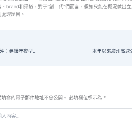
、brand和渠道，對于“創二代”們而言，假如只能在概況做出
的處理題目。
全國人年夜代表周沖：建議年夜型國企開辦技校 對口找包養網站比擬培養高技巧人才
須填寫的電子郵件地址不會公開。
必填欄位標示為
*