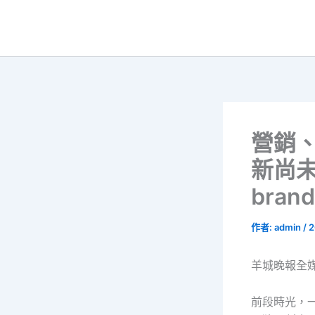
跳
至
主
要
內
容
營銷、
新尚未
bran
作者:
admin
/
2
羊城晚報全媒
前段時光，