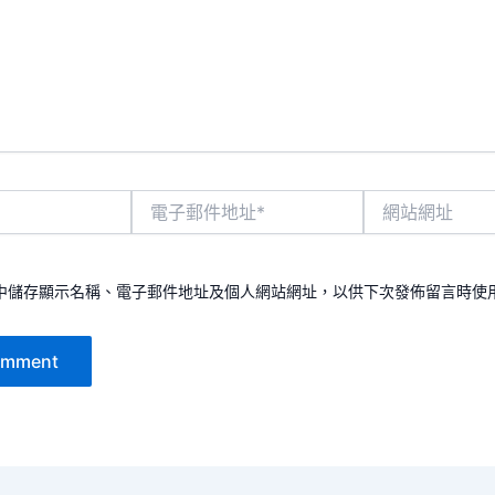
電
網
子
站
郵
網
件
址
地
中儲存顯示名稱、電子郵件地址及個人網站網址，以供下次發佈留言時使
址
*