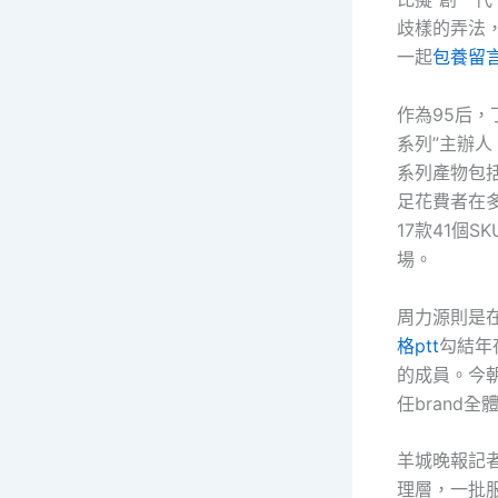
歧樣的弄法，
一起
包養留
作為95后，
系列”主辦人
系列產物包
足花費者在
17款41個S
場。
周力源則是在
格ptt
勾結年
的成員。今朝
任brand
羊城晚報記者
理層，一批