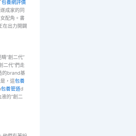
丁
包養網評價
順遂成家的同
的女配角。書
正在出力開闢
疇“創二代”
創二代”們走
brand基
際是，這
包養
n
包養管道
d
液的“創二
想。他們有著紛