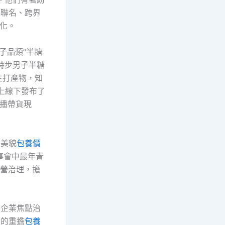
程聯名、跨界
青化。
子品類“半糖
的特步男子半糖
點主打產物，知
上線下發布了
播帶貨現
用美貌
包養價
事會中最年青
運營治理，擔
族企業焦點治
變的重擔
包養