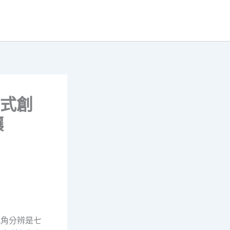
花式創
讓
配角分辨是七