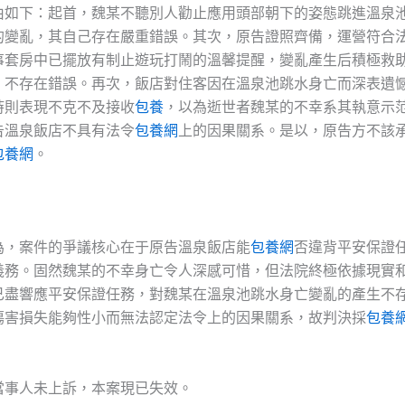
由如下：起首，魏某不聽別人勸止應用頭部朝下的姿態跳進溫泉
的變亂，其自己存在嚴重錯誤。其次，原告證照齊備，運營符合
事套房中已擺放有制止遊玩打鬧的溫馨提醒，變亂產生后積極救
，不存在錯誤。再次，飯店對住客因在溫泉池跳水身亡而深表遺
時則表現不克不及接收
包養
，以為逝世者魏某的不幸系其執意示
告溫泉飯店不具有法令
包養網
上的因果關系。是以，原告方不該
包養網
。
為，案件的爭議核心在于原告溫泉飯店能
包養網
否違背平安保證
義務。固然魏某的不幸身亡令人深感可惜，但法院終極依據現實
已盡響應平安保證任務，對魏某在溫泉池跳水身亡變亂的產生不
傷害損失能夠性小而無法認定法令上的因果關系，故判決採
包養
當事人未上訴，本案現已失效。