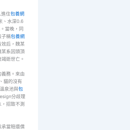
人進住
包養網
、水深0.6
牌。當晚，同
孩子稱
包養網
有效后，魏某
魏某系因頭頂
衰竭逝世亡。
的義務。來由
、貓的沒有
溫泉池與
包
ign分歧理
水，招致不測
該承當賠還償