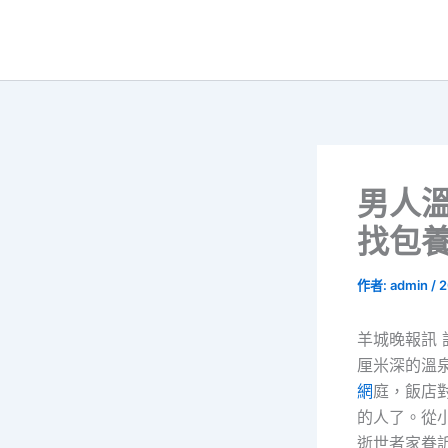
跳
至
主
要
內
容
男人
找包
作者:
admin
/
2
羊城晚報訊 
厘米深的溫
網
庭，飯店
的人了。從
逝世者家眷