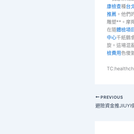
康檢查
種
台
推薦
。他們
雕塑**。
在隨
體檢項
中心
千紙鶴
旋。這場混
檢費用
色傻
TC:healthc
PREVIOUS