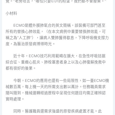
覺。”老勞坦言，“哪怕只要0.01的盼望，我們都不會廢棄。”
小材料
ECMO是體外膜肺氧合的英文簡稱，該裝備可部門甚至
所有的替換心肺效能，（在本文病例中重要替換肺效能，可
稱之為“人工肺”），讓病人雙肺獲得歇息，下降呼吸機支撐力
度，為醫治原發病博得時光。
近十年，ECMO技巧利用範疇在擴大，在急性呼吸拮据
綜合征、重癥心肌炎、肺栓塞患者身上以及心肺復蘇挽救中
都有很好的後果。
今朝，ECMO的應用也還有一些局限性，如一臺ECMO機
械數百萬，每上機一天的所需支出數以萬計。任務職員需求
隨叫隨到，機械運轉經過歷程中呈現任何題目均需正確辨認
實時處理。
同時，醫護職員還需求強盛的原發疾病處置才能。此