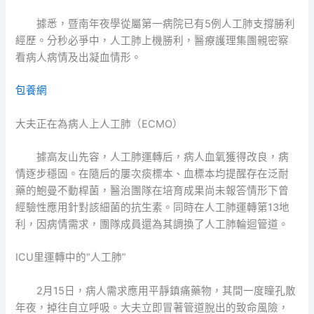
據悉，暨南年夜學從屬第一病院已有5例人工肺支撐勝利
經歷。分秒必爭中，人工肺上機勝利，醫療護理集團親密察
看病人病情及出凝血情形。
包養網
大夫正在為病人上人工肺（ECMO）
據高友山先容，人工肺運轉后，病人血氧獲得改良，病
情逐步穩固。在隨后的屢次痰標本、血標本均提醒存在泛耐
藥的鮑曼不動桿菌，醫治團隊在培育成果尚未報答情形下曾
經驗性應用針對該細菌的抗生素。同時在人工肺運轉第13地
利，因病情需求，團隊成員還為其調換了人工肺輪迴管道。
ICU里運轉中的“人工肺”
2月15日，病人需求應用平靜鎮痛藥物，其間一度瞳孔散
年夜，掉往自立呼吸。大夫立即冒著管道脫出的致命風險，