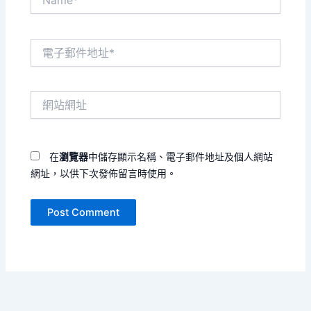
電
子
郵
件
網
地
站
址
網
*
址
在
瀏覽器
中儲存顯示名稱、電子郵件地址及個人網站
網址，以供下次發佈留言時使用。