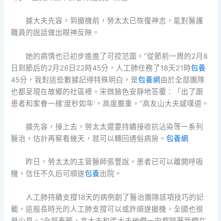
據大夫先容，到撤機前，勞太太已恢復神志，能對醫護
職員的說話做出眼神反映。
她的病情也已初步進進了可控范圍。“從節前一周的2月8
日到節后的2月26日22時45分，人工肺任務了18天21時
包養
45分，我對這些數據記得特殊明白，是
包養網
由於全部團隊
也都呈現在故鄉的社區裡。宋微臉色安靜地答覆：「出了跟
患者和家眷一樣‘度秒如年’，高度嚴重。”高友山大夫感嘆道。
據先容，接上去，勞太太還要持續接收抗沾染等一系列
醫治。估計再察看幾天，就可以轉回通俗病房。
包養網
昨日，勞太太的主管醫師張豐說，患者已可以離開呼吸
機，信任不久后可順遂
包養
出院。
人工肺持續支撐18天的病例創了醫治團隊該項技巧的記
載，這般長時光的人工肺支撐可以或許順遂撤機，全國也很
是少見。“全部春節，高大夫和張大夫他們一向都陪著我們在