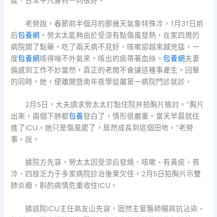
歲，日常平凡身材一向很好。
老勞說，春節前半個月的那幾天氣象特殊冷，1月31日前
后
包養網
，勞太太能夠由於受涼有點傷風發熱，在家四周的
病院開了點藥，吃了兩天病不見好，咳嗽卻越來越兇猛，一
度
包養網
咳得喘不外氣來，咳出的痰帶著血絲。
包養網
夫妻
倆感到工作不妙當然，真正的老闆不會讓這種事產生。回擊
的同時，她，便離開暨南年夜學從屬第一病院門診就診。
2月5日，大夫請求勞太太打點住院并拍胸片檢討。“胸片
出來，兩個下肺都
包養
發白了，情形很嚴重。當天早晨就住
進了ICU。她只是傷風罷了，居然成長到這個田地。”老勞
事。說。
據院方先容，勞太太因受涼后發燒、咳嗽、有黃痰、畏
冷、四肢乏力于多家病院診治後果欠佳，2月5日拍胸片示雙
肺炎癥，斟酌病情危重收住ICU。
據該院ICU主任高友山先容，固然主管醫師賜與抗沾染、