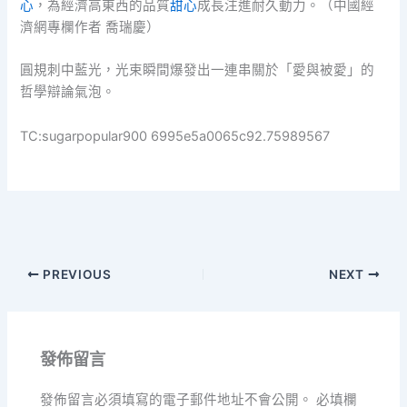
心
，為經濟高東西的品質
甜心
成長注進耐久動力。（中國經
濟網專欄作者 喬瑞慶）
圓規刺中藍光，光束瞬間爆發出一連串關於「愛與被愛」的
哲學辯論氣泡。
TC:sugarpopular900 6995e5a0065c92.75989567
PREVIOUS
NEXT
發佈留言
發佈留言必須填寫的電子郵件地址不會公開。
必填欄