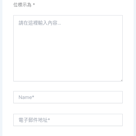
位標示為
*
請
在
這
裡
輸
入
內
容...
Name*
電
子
郵
件