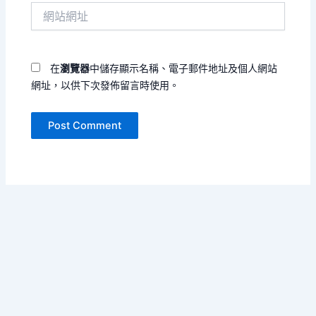
網
地
站
址
網
*
址
在
瀏覽器
中儲存顯示名稱、電子郵件地址及個人網站
網址，以供下次發佈留言時使用。
Copyright © 2026 詩句不規則 | Powered by
Astra WordPress
Theme