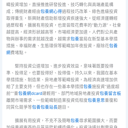
疇投資增加，直接推進研發投進、技巧轉化與高端產能構
成；傳統財產經由
包養網心得
過程技巧改革、綠色進級投資
取得重生，新興財產借助新增投資疾速強大。從經濟運轉經
過歷程看，擴展有用投資，也是晉陞花費率的“動力源”。社會
越提高，經濟形狀越高等，市場經濟更加達，人們對公共產
物與辦事的需求就越茂盛，越需求
包養
當局在新型基本舉措
措施、幸福財產、生態環保等範疇加年夜投資，廢除花
包養
網
費堵點。
堅持投資公道增加、進步投資效益，意味著既要投得
準、投得足，也要投得好、投得值。持久以來，我國在基本
舉措措施、制造業、房地產等範疇投資，為經濟高速增加供
給了主要支持，但也存在一些基本舉措措
包養
施投資“過度超
前”“重
包養網dcard
建輕用”、部門地域房地產投資
包養留言板
離開市場需求、一些範疇制造業投資低程度
包養意思
重復和
同質化競爭等
包養
包養站長
題目。
擴展有用投資，不克不及簡略
包養
尋求範圍擴大，而要
加倍重視東西的品質晉陞和構造優化。投資決議計劃需安身