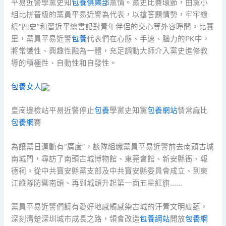
平易近警學黨史知
包養俱樂部
黨情。黨史比賽環節，由黨小
組比拼晉級的黨員平易近警為代表，以搶答題情勢，牢牢繚
繞“四史”和習近平總書記對青年伴侶的交心等外容睜開。比賽
里，黨員平易近警
包養
代表們在心態、手速、腦力的PK中，
將常識性、興趣性融為一體，充足調動大師介入黨史進修教
導的積極性、自動性和自發性。
包養女人
皇崗邊檢站平易近警停止
包養
學黨史知黨
包養網站
情常識比
包養網
賽
為讓黨日運動有“廣度”，該隊組織黨員平易近警前去南頭古城
南城門，尋訪了南頭古城博物館、東莞會館、新安縣衙、報
德祠。從中共寶安縣黨支部及中共寶安縣委員會成立、到東
江縱隊防禦南頭、再到城頭升起第一面五星紅旗……
黨員平易近警們饒有愛好地感觸感染古城的汗青文明底蘊，
深刻清楚深圳城市成長之路，領會改造
包養網站
開放
包養網