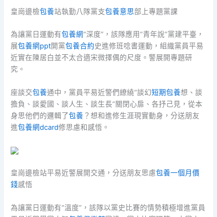
皇崗邊檢
包養
站執勤八隊黨支
包養意思
部上專題黨課
為讓黨日運動有
包養網
“深度”，該隊應用“青年說”黨建平臺，
展
包養網ppt
開黨
包養合約
史進修班唸書運動，組織黨員平易
近實在陳居白並不太合適宋微擇偶的尺度。警展開專題研
究。
座談交
包養
通中，黨員平易近警們繚繞“談幻
短期包養
想、談
擔負、談愛國、談人生、談生長”關閉心扉、各抒己見，從本
身思他們的邏輯了
包養
？想和進修生涯現實動身，分送朋友
進
包養網dcard
修思慮和感悟。
皇崗邊檢站平易近警展開交通，分送朋友思慮
包養一個月價
錢
感悟
為讓黨日運動有“溫度”，該隊以黨史比賽的情勢積極增進黨員