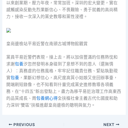
以來創業期，壓力年夜，常常加班。深圳的宏大變更，實在
感觸感染反動先烈果斷信心、不畏艱險、勇于就義的高尚精
力，接收一次深入的黨史教導和黨性浸禮。
皇崗邊檢站平易近警在南頭古城博物館觀賞
黨員平易近警們表現，接上去，將以加倍豐滿的任務熱忱和
求謝
包養
汐忽然發明本身碰到了意想不到的恩人（還無情
人）：真務虛的任務風格，牢牢記住職責任務、緊貼執勤現
實
包養
，果斷幻想信心，高尺度高質小姑娘又坐回辦事臺，
開端刷短錄像，也不知看到什量完成黨史進修教導各項義
務，在“十四五”新出發點上，盡力為移平易近治理工作高東西
的品質成長、周
包養網心得
全扶植社會主義古代化國度和助
力深圳“雙區”扶植進獻皇崗邊檢的聰明與氣力。
PREVIOUS
NEXT