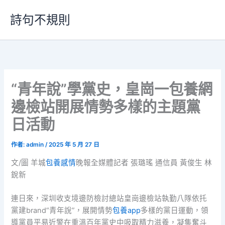
跳
詩句不規則
至
主
要
內
容
“青年說”學黨史，皇崗一包養網
邊檢站開展情勢多樣的主題黨
日活動
作者:
admin
/
2025 年 5 月 27 日
文/圖 羊城
包養感情
晚報全媒體記者 張璐瑤 通信員 黃俊生 林
銳新
連日來，深圳收支境邊防檢討總站皇崗邊檢站執勤八隊依托
黨建brand“青年說”，展開情勢
包養app
多樣的黨日運動，領
導黨員平易近警在重溫百年黨史中吸取精力滋養，凝集奮斗