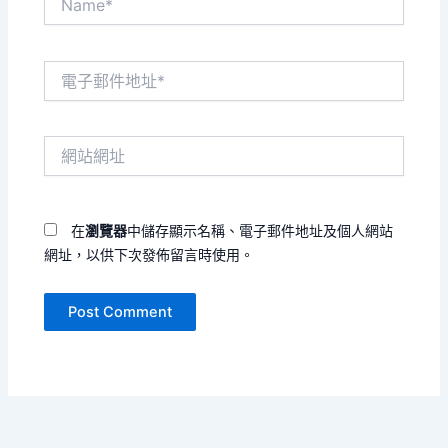
電
子
郵
件
網
地
站
址
網
*
址
在
瀏覽器
中儲存顯示名稱、電子郵件地址及個人網站
網址，以供下次發佈留言時使用。