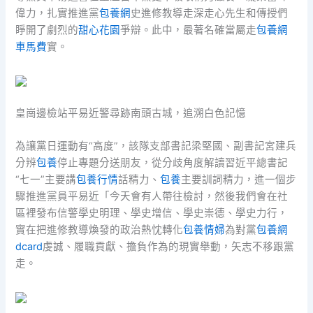
偉力，扎實推進黨
包養網
史進修教導走深走心先生和傳授們
睜開了劇烈的
甜心花園
爭辯。此中，最著名確當屬走
包養網
車馬費
實。
皇崗邊檢站平易近警尋跡南頭古城，追溯白色記憶
為讓黨日運動有“高度”，該隊支部書記梁堅國、副書記宮建兵
分辨
包養
停止專題分送朋友，從分歧角度解讀習近平總書記
“七一”主要講
包養行情
話精力、
包養
主要訓詞精力，進一個步
驟推進黨員平易近「今天會有人帶往檢討，然後我們會在社
區裡發布信警學史明理、學史增信、學史崇德、學史力行，
實在把進修教導煥發的政治熱忱轉化
包養情婦
為對黨
包養網
dcard
虔誠、履職貢獻、擔負作為的現實舉動，矢志不移跟黨
走。